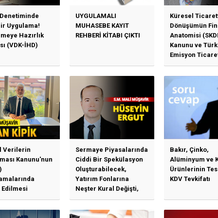
 Denetiminde
UYGULAMALI
Küresel Ticaret
Bir Uygulama!
MUHASEBE KAYIT
Dönüşümün Fin
emeye Hazırlık
REHBERİ KİTABI ÇIKTI
Anatomisi (SKD
sı (VDK-İHD)
Kanunu ve Türk
Emisyon Ticare
Sistemi (TR-ETS
Uygulama Esasl
l Verilerin
Sermaye Piyasalarında
Bakır, Çinko,
ması Kanunu'nun
Ciddi Bir Spekülasyon
Alüminyum ve 
)
Oluşturabilecek,
Ürünlerinin Te
amalarında
Yatırım Fonlarına
KDV Tevkifatı
 Edilmesi
Neşter Kural Değişti,
en Özet Başlıklar
SPK’dan Kritik Hamle
Haberlerine Sermaye
Piyasası Kurulundan