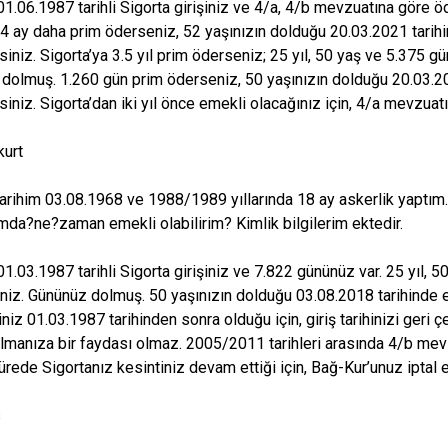
1.06.1987 tarihli Sigorta girişiniz ve 4/a, 4/b mevzuatına göre ö
ıl 4 ay daha prim öderseniz, 52 yaşınızın dolduğu 20.03.2021 tarihi
siniz. Sigorta’ya 3.5 yıl prim öderseniz; 25 yıl, 50 yaş ve 5.375 gün
dolmuş. 1.260 gün prim öderseniz, 50 yaşınızın dolduğu 20.03.20
siniz. Sigorta’dan iki yıl önce emekli olacağınız için, 4/a mevzuat
kurt
rihim 03.08.1968 ve 1988/1989 yıllarında 18 ay askerlik yapt
da?ne?zaman emekli olabilirim? Kimlik bilgilerim ektedir.
1.03.1987 tarihli Sigorta girişiniz ve 7.822 gününüz var. 25 yıl, 
siniz. Gününüz dolmuş. 50 yaşınızın dolduğu 03.08.2018 tarihinde e
iniz 01.03.1987 tarihinden sonra olduğu için, giriş tarihinizi ger
lmanıza bir faydası olmaz. 2005/2011 tarihleri arasında 4/b mev
sürede Sigortanız kesintiniz devam ettiği için, Bağ-Kur’unuz iptal 
s