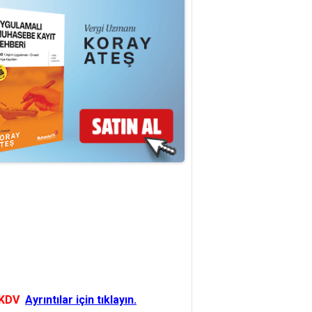
 KDV
Ayrıntılar için tıklayın.