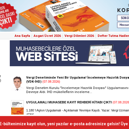
Ana Sayfa
Asgari Ücret 2026
Vergi Dilimleri 2026
Defter Tutma Hadler
!
)
E-bültenimize kayıt olun, yeni yazılar e-posta adresinize gelsin! Üye