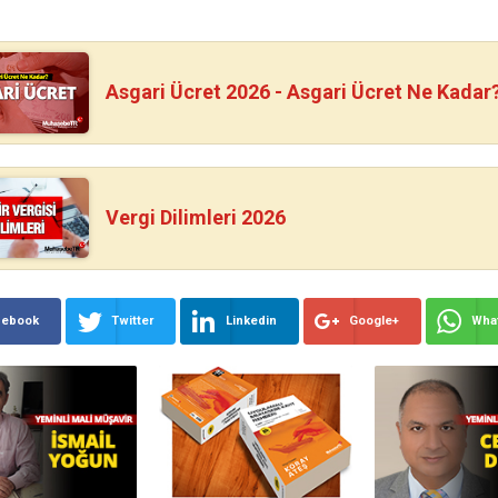
Asgari Ücret 2026 - Asgari Ücret Ne Kadar
Vergi Dilimleri 2026
cebook
Twitter
Linkedin
Google+
Wha