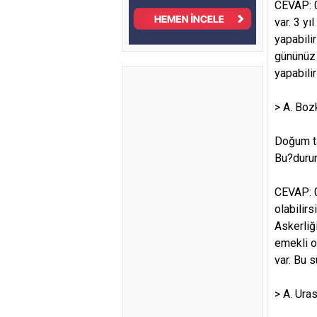
CEVAP: 0
var. 3 y
yapabilir
gününüz 
yapabilir
> A. Boz
Doğum ta
Bu?durum
CEVAP: 0
olabilir
Askerliğ
emekli o
var. Bu 
> A. Ura