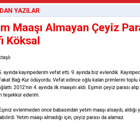
DAN YAZILAR
im Maaşı Almayan Çeyiz Par
fi Köksal
taşlı
5. ayında kayınpederim vefat etti. 9. ayında biz evlendik. Kayın
 Fakat Bağ-Kur ödüyordu. Vefat edince oğlu kalan primlerini topl
ğlattı. 2012’nin 4. ayında ilk maaşını aldı. Eşimin çeyiz parası a
n teşekkür ederim.
şiniz evlenmeden önce babasından yetim maaşı alsaydı, aldığı y
labilirdi. Yetim maaşı almadığı için, çeyiz parası da alamaz.