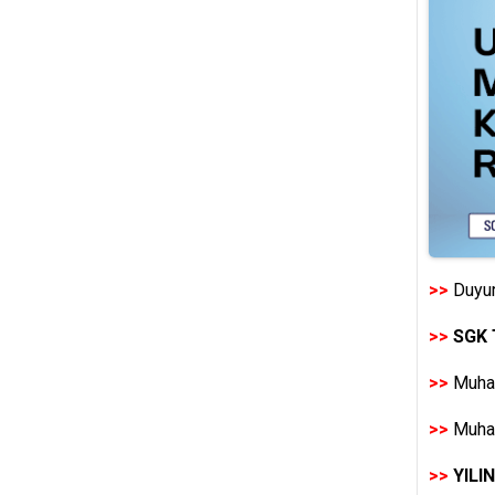
>>
Duyur
>>
SGK 
>>
Muhas
>>
Muhas
>>
YILI