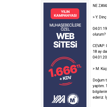
NE ZAM
> Y. Din
04.01.19
olurum?
CEVAP: 0
18 ay da
04.01.20
> M. Kü
Doğum ta
yaptım. 
bilgiler
ederiz. İ