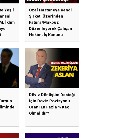
te Yeşil
Özel Hastaneye Kendi
ansal
Şirketi Üzerinden
M, İklim
Fatura/Makbuz
iye
Düzenleyerek Çalışan
t
Hekim, İş Kanunu
)
Hükümlerinden
arı)
Yararlanabilir Mi?
Döviz Dönüşüm Desteği
Kurşun
İçin Döviz Pozisyonu
sliminde
Oranı En Fazla % Kaç
Olmalıdır?