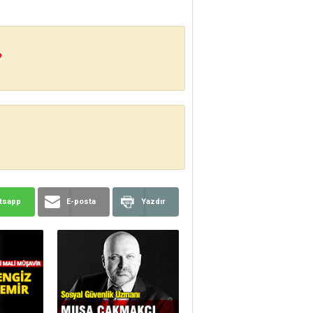
?
tsapp
E-posta
Yazdır