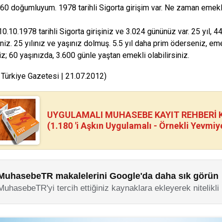
60 doğumluyum. 1978 tarihli Sigorta girişim var. Ne zaman emekli
0.10.1978 tarihli Sigorta girişiniz ve 3.024 gününüz var. 25 yıl, 
iniz. 25 yılınız ve yaşınız dolmuş. 5.5 yıl daha prim öderseniz, em
z; 60 yaşınızda, 3.600 günle yaştan emekli olabilirsiniz.
 Türkiye Gazetesi | 21.07.2012)
UYGULAMALI MUHASEBE KAYIT REHBERİ Kİ
(1.180 'i Aşkın Uygulamalı - Örnekli Yevmiy
MuhasebeTR makalelerini Google'da daha sık görün
MuhasebeTR'yi tercih ettiğiniz kaynaklara ekleyerek nitelikli