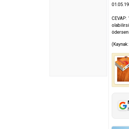
01.05.19
CEVAP: 1
olabilirs
öderseni
(Kaynak: