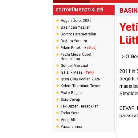
BASIN
EDİTÖRÜN SEÇTİKLERİ
Asgari Ücret 2026
Yet
Basından Yazılar
Bordro Parametreleri
Lüt
Doğum Yardımı
Erken Emeklilik
(Yeni)
Fazla Mesai Ücreti
> O. Gök
Hesaplama
Güncel Mevzuat
2011’in 
İşsizlik Maaşı
(Yeni)
değildi.
İşten Çıkış Kodları 2026
maaşı ba
Kıdem Tazminatı Tavanı
Pratik Bilgiler
Şimdide
Soru-Cevap
Tek Düzen Hesap Planı
CEVAP: E
Torba Yasa
parası a
Vergi Affı
Yazarlarımız