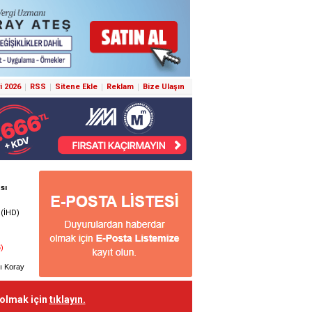
i 2026
RSS
Sitene Ekle
Reklam
Bize Ulaşın
 olmak için
tıklayın.