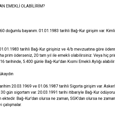
AN EMEKLİ OLABİLİRİM?
ç
60 doğumlu bayanım. 01.01.1983 tarihli Bağ-Kur girişim var. Kimli
1.01.1983 tarihli Bağ-Kur girişiniz ve 4/b mevzuatına göre ödenm
ha prim öderseniz, 20 tam yıl ile emekli olabilirsiniz. Veya hiç 
16 tarihinde, 5.400 günle Bağ-Kur’dan Kısmi Emekli Aylığı alabilir
çükaydın
rihim 20.03.1969 ve 01.06.1987 tarihli Sigorta girişim var. Askerl
130 gün sigortam var. 20.03.1991 tarihi itibariyle Bağ-Kur ödüy
im ektedir. Bağ-Kur’dan olursa ne zaman, SGK’dan olursa ne zaman
yi çalışmalar.