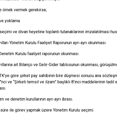
 örnek vermek gerekirse;
 ve yoklama.
seçimi ve divan heyetine toplantı tutanaklarının imzalatılması hu
ılları Yönetim Kurulu Faaliyet Raporunun ayrı ayrı okunması.
enetim Kurulu faaliyet raporunun okunması.
ıllarına ait Bilanço ve Gelir-Gider tablosunun okunması, görüşül
TK’ye göre şirket pay sahibinin bire düşmesi sonucu ana sözleşm
7’nci ve “Şirketi temsil ve ilzam” başlıklı 8’inci maddelerinin tad
ası.
m ve denetim kurullarının ayrı ayrı ibrası.
l süre ile görev yapmak üzere Yönetim Kurulu seçimi.