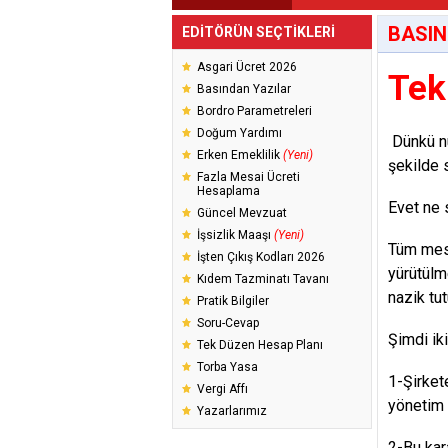
BASIN
EDİTÖRÜN SEÇTİKLERİ
Asgari Ücret 2026
Tek
Basından Yazılar
Bordro Parametreleri
Doğum Yardımı
Dünkü nü
Erken Emeklilik
(Yeni)
şekilde 
Fazla Mesai Ücreti
Hesaplama
Evet ne 
Güncel Mevzuat
İşsizlik Maaşı
(Yeni)
Tüm mesa
İşten Çıkış Kodları 2026
yürütülm
Kıdem Tazminatı Tavanı
nazik tu
Pratik Bilgiler
Soru-Cevap
Şimdi ik
Tek Düzen Hesap Planı
Torba Yasa
1-Şirket
Vergi Affı
yönetim k
Yazarlarımız
2-Bu kar