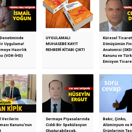
 Denetiminde
UYGULAMALI
Küresel Ticaret
Bir Uygulama!
MUHASEBE KAYIT
Dönüşümün Fin
emeye Hazırlık
REHBERİ KİTABI ÇIKTI
Anatomisi (SKD
sı (VDK-İHD)
Kanunu ve Türk
Emisyon Ticare
Sistemi (TR-ETS
Uygulama Esasl
l Verilerin
Sermaye Piyasalarında
Bakır, Çinko,
ması Kanunu'nun
Ciddi Bir Spekülasyon
Alüminyum ve 
)
Oluşturabilecek,
Ürünlerinin Te