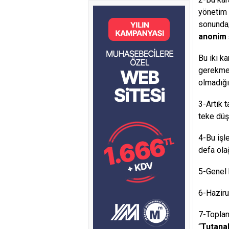
yönetim k
sonunda;
anonim 
Bu iki k
gerekmek
olmadığı
3-Artık t
teke düşt
4-Bu işl
defa ola
5-Genel 
6-Hazirun
7-Toplant
“
Tutana