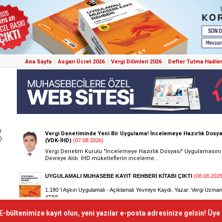
Ana Sayfa
Asgari Ücret 2026
Vergi Dilimleri 2026
Defter Tutma Hadler
!
)
E-bültenimize kayıt olun, yeni yazılar e-posta adresinize gelsin! Üye