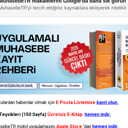
MuhasebeTR makalelerini Google'da daha sık görün
MuhasebeTR'yi tercih ettiğiniz kaynaklara ekleyerek nitelikli
ulardan haberdar olmak için
E-Posta Listemize
kayıt olun.
Teşvikleri (150 Sayfa)
Ücretsiz E-Kitap:
hemen indir.
ebeTR mobil uygulamasını
Apple Store
'dan
hemen indir.