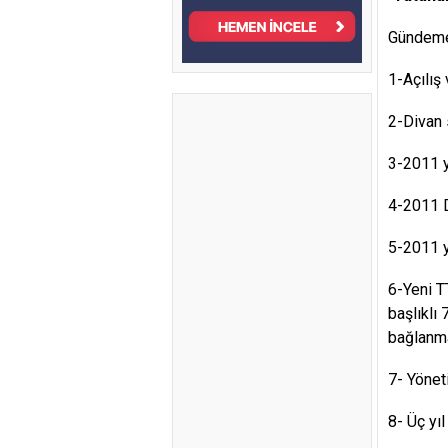
Gündeme
1-Açılış
2-Divan 
3-2011 y
4-2011 D
5-2011 y
6-Yeni T
başlıklı 
bağlanm
7- Yöneti
8- Üç yı