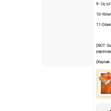
9- Üç yı
10-Yönet
11-Dilek
(NOT: Gü
yapıncay
(Kaynak: