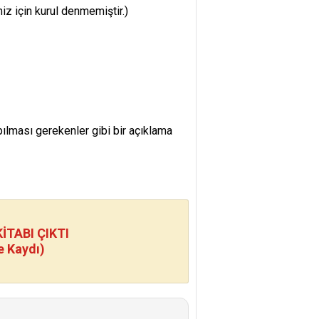
iz için kurul denmemiştir.)
apılması gerekenler gibi bir açıklama
TABI ÇIKTI
e Kaydı)