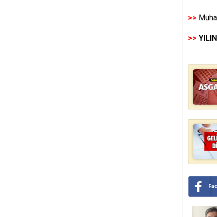
>>
Muhas
>>
YILI
Fa