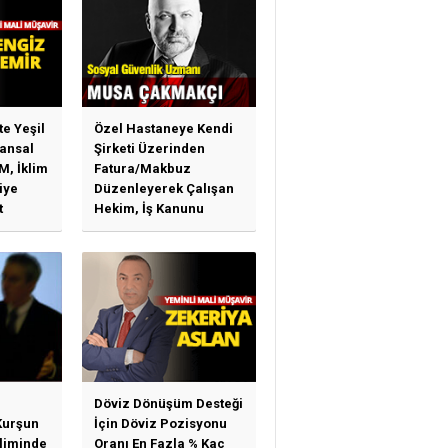
te Yeşil
Özel Hastaneye Kendi
ansal
Şirketi Üzerinden
M, İklim
Fatura/Makbuz
iye
Düzenleyerek Çalışan
t
Hekim, İş Kanunu
)
Hükümlerinden
arı)
Yararlanabilir Mi?
Döviz Dönüşüm Desteği
Kurşun
İçin Döviz Pozisyonu
sliminde
Oranı En Fazla % Kaç