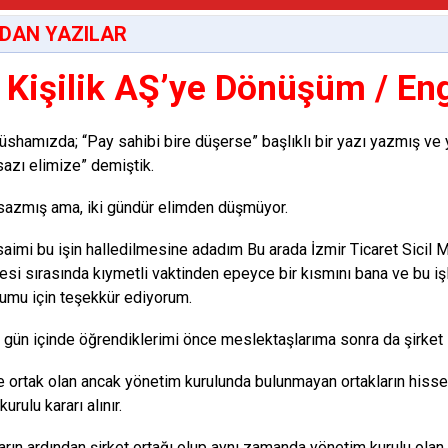
DAN YAZILAR
 Kişilik AŞ’ye Dönüşüm / En
shamızda; “Pay sahibi bire düşerse” başlıklı bir yazı yazmış ve ya
sazı elimize” demiştik.
sazmış ama, iki gündür elimden düşmüyor.
imi bu işin halledilmesine adadım Bu arada İzmir Ticaret Sicil M
esi sırasında kıymetli vaktinden epeyce bir kısmını bana ve bu iş
tumu için teşekkür ediyorum.
i gün içinde öğrendiklerimi önce meslektaşlarıma sonra da şirket 
e ortak olan ancak yönetim kurulunda bulunmayan ortakların hisse
urulu kararı alınır.
arın ardından şirket ortağı olup aynı zamanda yönetim kurulu olan o