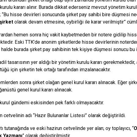
urulu kararı alınır. Burada dikkat ederseniz mevcut yönetim kurulu k
 “Bu hisse devirleri sonucunda şirket pay sahibi bire düşmesi ned
şirket
olarak devam etmesine, oybirliği ile karar verilmiştir” cüml
arardan hemen sonra hiç vakit kaybetmeden bir notere gidilip hiss
tedir. Eski TTK’de anonim şirketlerde hisse devirlerinin noterden 
 halde burada şirket pay sahibinin tek kişiye düşmesi sonucu bu i
adil tasarısının yer aldığı bir yönetim kurulu kararı gerekmektedir
üğü için şirketin tek ortağı tarafından imzalanacaktır.
emlerden sonra şirket olağan genel kurul kararı alınacak. Eğer şi
ğanüstü genel kurul kararı alınacak.
kurul gündemi eskisinden pek farklı olmayacaktır.
 cetvelinin adı “Hazır Bulunanlar Listesi” olarak değiştirildi.
ı tutanağında ve eski hazirun cetvelinde yer alan; oy toplayıcı, “
O
k Yazmanı
” olarak değiştirilmiştir.