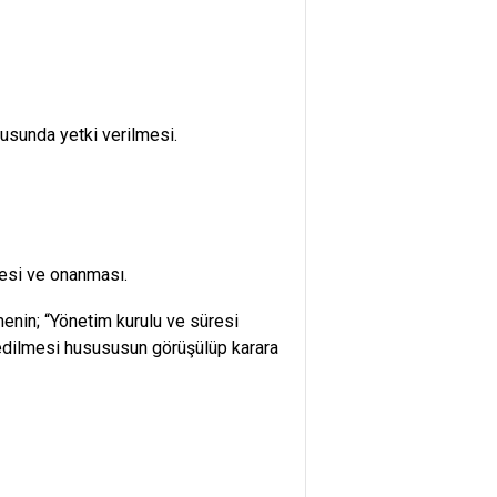
susunda yetki verilmesi.
mesi ve onanması.
enin; “Yönetim kurulu ve süresi
il edilmesi husususun görüşülüp karara