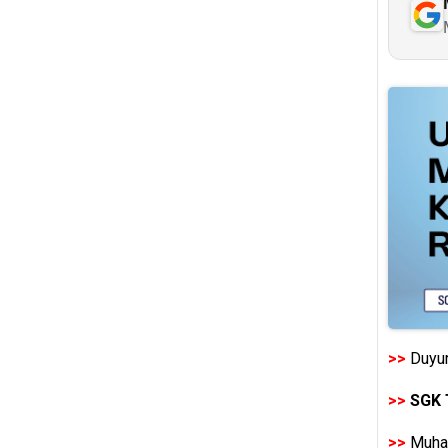
>>
Duyur
>>
SGK 
>>
Muhas