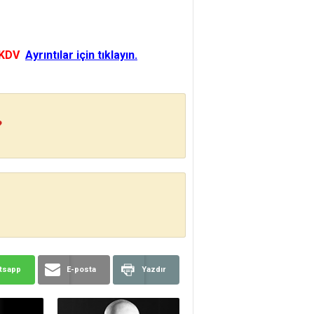
 KDV
Ayrıntılar için tıklayın.
?
tsapp
E-posta
Yazdır