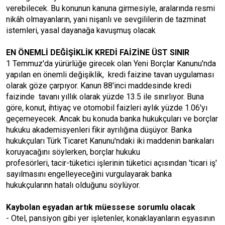
verebilecek. Bu konunun kanuna girmesiyle, aralarında resmi
nikâh olmayanların, yani nişanlı ve sevgililerin de tazminat
istemleri, yasal dayanağa kavuşmuş olacak
EN ÖNEMLİ DEĞİŞİKLİK KREDİ FAİZİNE ÜST SINIR
1 Temmuz'da yürürlüğe girecek olan Yeni Borçlar Kanunu'nda
yapılan en önemli değişiklik, kredi faizine tavan uygulaması
olarak göze çarpıyor. Kanun 88'inci maddesinde kredi
faizinde tavanı yıllık olarak yüzde 13.5 ile sınırlıyor. Buna
göre, konut, ihtiyaç ve otomobil faizleri aylık yüzde 1.06'yı
geçemeyecek. Ancak bu konuda banka hukukçuları ve borçlar
hukuku akademisyenleri fikir ayrılığına düşüyor. Banka
hukukçuları Türk Ticaret Kanunu'ndaki iki maddenin bankaları
koruyacağını söylerken, borçlar hukuku
profesörleri, tacir-tüketici işlerinin tüketici açısından 'ticari iş'
sayılmasını engelleyeceğini vurgulayarak banka
hukukçularınn hatalı olduğunu söylüyor.
Kaybolan eşyadan artık müessese sorumlu olacak
- Otel, pansiyon gibi yer işletenler, konaklayanların eşyasının