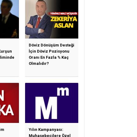
Döviz Dönüşüm Desteği
Kurşun
İçin Döviz Pozisyonu
sliminde
Oranı En Fazla % Kaç
Olmalıdır?
im
Yılın Kampanyası:
Muhasebecilere Özel