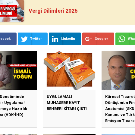
Vergi Dilimleri 2026
cebook
Twitter
Linkedin
Google+
Wha
 Denetiminde
UYGULAMALI
Küresel Ticaret
Bir Uygulama!
MUHASEBE KAYIT
Dönüşümün Fin
emeye Hazırlık
REHBERİ KİTABI ÇIKTI
Anatomisi (SKD
sı (VDK-İHD)
Kanunu ve Türk
Emisyon Ticare
Sistemi (TR-ETS
Uygulama Esasl