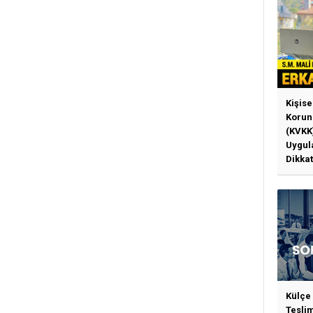
Kişise
Korun
(KVKK
Uygul
Dikkat
Gerek
Külçe
Tesli