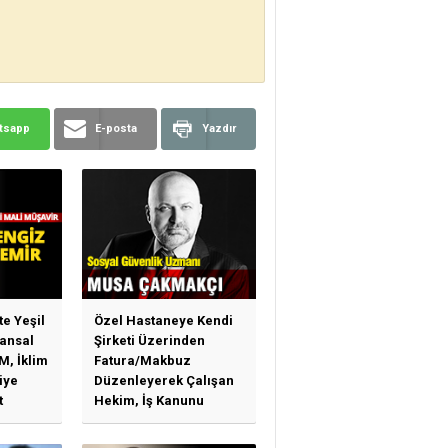
tsapp
E-posta
Yazdır
te Yeşil
Özel Hastaneye Kendi
ansal
Şirketi Üzerinden
M, İklim
Fatura/Makbuz
iye
Düzenleyerek Çalışan
t
Hekim, İş Kanunu
)
Hükümlerinden
arı)
Yararlanabilir Mi?