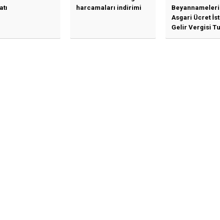
atı
harcamaları indirimi
Beyannameleri
Asgari Ücret İs
Gelir Vergisi Tu
Güncellenmesi
İlişkin Duyuru