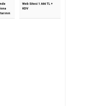
nde
Web Sitesi 1.666 TL +
tisna
KDV
tarının
ne