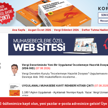
Ana Sayfa
Asgari Ücret 2026
Vergi Dilimleri 2026
Defter Tutma Hadler
!
)
E-bültenimize kayıt olun, yeni yazılar e-posta adresinize gelsin! Üye