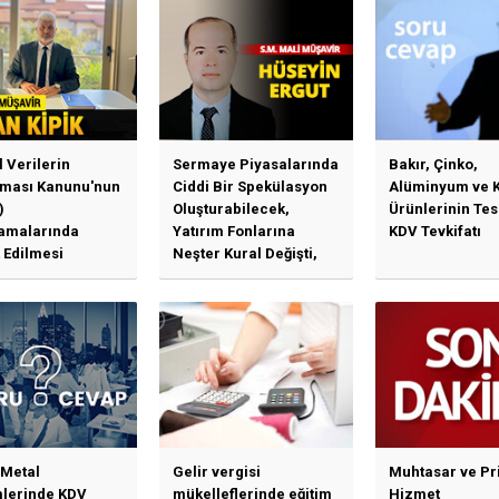
l Verilerin
Sermaye Piyasalarında
Bakır, Çinko,
ması Kanunu'nun
Ciddi Bir Spekülasyon
Alüminyum ve 
)
Oluşturabilecek,
Ürünlerinin Te
amalarında
Yatırım Fonlarına
KDV Tevkifatı
 Edilmesi
Neşter Kural Değişti,
en Özet Başlıklar
SPK’dan Kritik Hamle
Haberlerine Sermaye
Piyasası Kurulundan
Yalanlama Ve Yerinde
Bir Açıklama Geldi
 Metal
Gelir vergisi
Muhtasar ve Pr
mlerinde KDV
mükelleflerinde eğitim
Hizmet