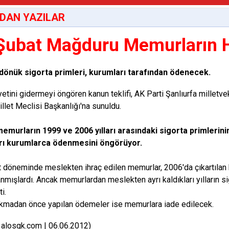
DAN YAZILAR
Şubat Mağduru Memurların 
dönük sigorta primleri, kurumları tarafından ödenecek.
etini gidermeyi öngören kanun teklifi, AK Parti Şanlıurfa milletve
llet Meclisi Başkanlığı'na sunuldu.
memurların 1999 ve 2006 yılları arasındaki sigorta primlerinin 
arı kurumlarca ödenmesini öngörüyor.
 döneminde meslekten ihraç edilen memurlar, 2006'da çıkartılan
nmışlardı. Ancak memurlardan meslekten ayrı kaldıkları yılların si
i.
kmadan önce yapılan ödemeler ise memurlara iade edilecek.
 alosgk.com | 06.06.2012)