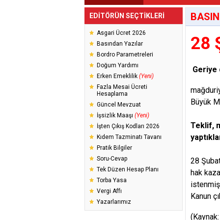
BASIN
EDİTÖRÜN SEÇTİKLERİ
Asgari Ücret 2026
28 
Basından Yazılar
Bordro Parametreleri
Doğum Yardımı
Geriye 
Erken Emeklilik
(Yeni)
Fazla Mesai Ücreti
mağduriy
Hesaplama
Büyük Mi
Güncel Mevzuat
İşsizlik Maaşı
(Yeni)
Teklif, 
İşten Çıkış Kodları 2026
yaptıkl
Kıdem Tazminatı Tavanı
Pratik Bilgiler
Soru-Cevap
28 Şubat
Tek Düzen Hesap Planı
hak kaza
Torba Yasa
istenmişt
Vergi Affı
Kanun çı
Yazarlarımız
(Kaynak: