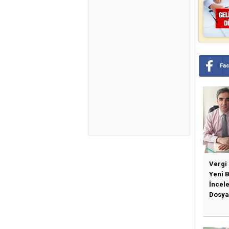
Fa
Vergi
Yeni 
İncel
Dosya