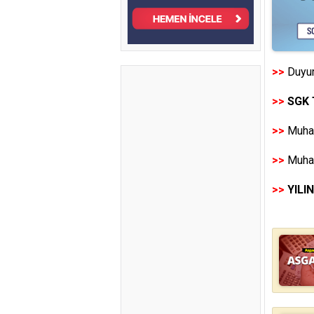
>>
Duyur
>>
SGK 
>>
Muhas
>>
Muhas
>>
YILI