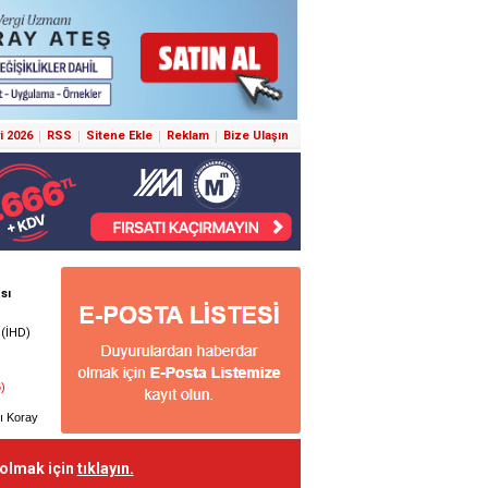
i 2026
RSS
Sitene Ekle
Reklam
Bize Ulaşın
 olmak için
tıklayın.