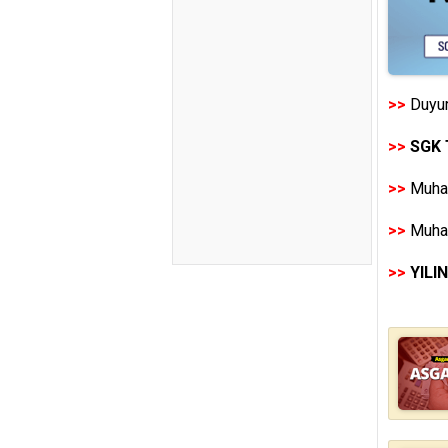
>>
Duyur
>>
SGK 
>>
Muhas
>>
Muhas
>>
YILI