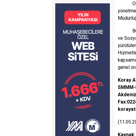
Oysa iş
yönetmel
Müdürlüğ
Bu nede
ve Sosya
yürütüle
Hizmetl
kapsamın
genel or
Koray 
SMMM-E.
Akdeniz
Fax:022
koraya
(11.05.2
Kaynak: