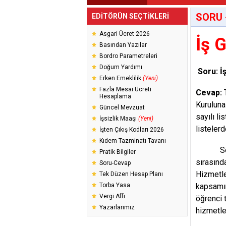
SORU 
EDİTÖRÜN SEÇTİKLERİ
Asgari Ücret 2026
İş 
Basından Yazılar
Bordro Parametreleri
Doğum Yardımı
Soru: İ
Erken Emeklilik
(Yeni)
Fazla Mesai Ücreti
Cevap:
T
Hesaplama
Kuruluna
Güncel Mevzuat
sayılı li
İşsizlik Maaşı
(Yeni)
listeler
İşten Çıkış Kodları 2026
Kıdem Tazminatı Tavanı
Söz kon
Pratik Bilgiler
sırasınd
Soru-Cevap
Hizmetl
Tek Düzen Hesap Planı
Torba Yasa
kapsamın
Vergi Affı
öğrenci 
Yazarlarımız
hizmetle