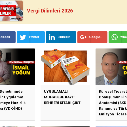
Vergi Dilimleri 2026
cebook
Twitter
Linkedin
Google+
Wha
 Denetiminde
UYGULAMALI
Küresel Ticaret
Bir Uygulama!
MUHASEBE KAYIT
Dönüşümün Fin
emeye Hazırlık
REHBERİ KİTABI ÇIKTI
Anatomisi (SKD
sı (VDK-İHD)
Kanunu ve Türk
Emisyon Ticare
Sistemi (TR-ETS
Uygulama Esasl