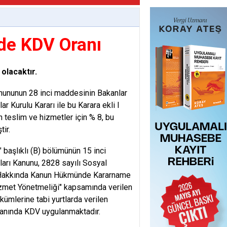
nde KDV Oranı
 olacaktır.
nununun 28 inci maddesinin Bakanlar
 Kurulu Kararı ile bu Karara ekli I
an teslim ve hizmetler için % 8, bu
ir.
 başlıklı (B) bölümünün 15 inci
ları Kanunu, 2828 sayılı Sosyal
m Hakkında Kanun Hükmünde Kararname
izmet Yönetmeliği" kapsamında verilen
kümlerine tabi yurtlarda verilen
ranında KDV uygulanmaktadır.