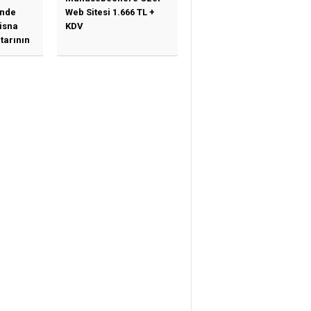
nde
Web Sitesi 1.666 TL +
tisna
KDV
tarının
ne