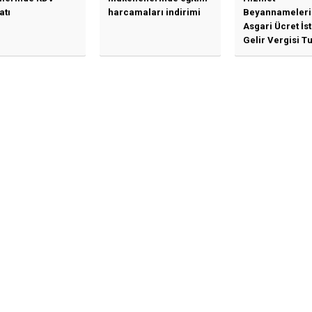
atı
harcamaları indirimi
Beyannameleri
Asgari Ücret İs
Gelir Vergisi Tu
Güncellenmesi
İlişkin Duyuru