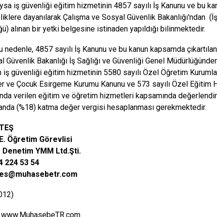
 güvenliği eğitim hizmetinin 4857 sayılı İş Kanunu ve bu kan
iklere dayanılarak Çalışma ve Sosyal Güvenlik Bakanlığı'ndan (İş
ü) alınan bir yetki belgesine istinaden yapıldığı bilinmektedir.
nle, 4857 sayılı İş Kanunu ve bu kanun kapsamda çıkartılan y
l Güvenlik Bakanlığı İş Sağlığı ve Güvenliği Genel Müdürlüğünden 
n iş güvenliği eğitim hizmetinin 5580 sayılı Özel Öğretim Kurumla
er ve Çocuk Esirgeme Kurumu Kanunu ve 573 sayılı Özel Eğiti
da verilen eğitim ve öğretim hizmetleri kapsamında değerlend
anda (%18) katma değer vergisi hesaplanması gerekmektedir.
ATEŞ
 Öğretim Görevlisi
 Denetim YMM Ltd.Şti.
4 224 53 54
tes@muhasebetr.com
012)
www.MuhasebeTR.com