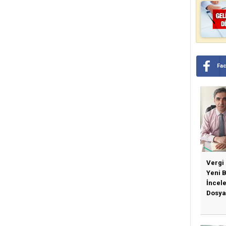
Fa
Vergi
Yeni 
İncel
Dosya