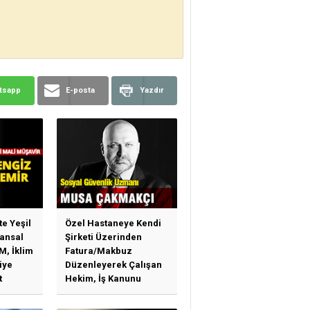
tsapp
E-posta
Yazdır
te Yeşil
Özel Hastaneye Kendi
ansal
Şirketi Üzerinden
M, İklim
Fatura/Makbuz
iye
Düzenleyerek Çalışan
t
Hekim, İş Kanunu
)
Hükümlerinden
arı)
Yararlanabilir Mi?