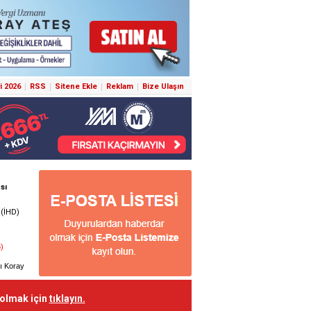
i 2026
RSS
Sitene Ekle
Reklam
Bize Ulaşın
 olmak için
tıklayın.