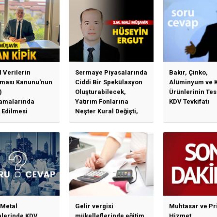
l Verilerin
Sermaye Piyasalarında
Bakır, Çinko,
ması Kanunu'nun
Ciddi Bir Spekülasyon
Alüminyum ve 
)
Oluşturabilecek,
Ürünlerinin Te
amalarında
Yatırım Fonlarına
KDV Tevkifatı
 Edilmesi
Neşter Kural Değişti,
en Özet Başlıklar
SPK’dan Kritik Hamle
Haberlerine Sermaye
Piyasası Kurulundan
Yalanlama Ve Yerinde
Bir Açıklama Geldi
 Metal
Gelir vergisi
Muhtasar ve Pr
mlerinde KDV
mükelleflerinde eğitim
Hizmet