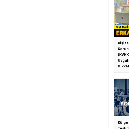
Kişise
Korun
(KVKK
Uygul
Dikkat
Gerek
Külçe
Tesli