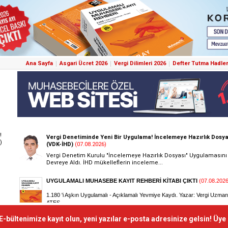
Ana Sayfa
Asgari Ücret 2026
Vergi Dilimleri 2026
Defter Tutma Hadler
!
)
E-bültenimize kayıt olun, yeni yazılar e-posta adresinize gelsin! Üye