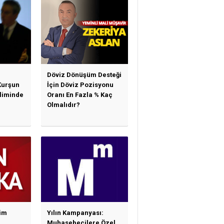
Döviz Dönüşüm Desteği
Kurşun
İçin Döviz Pozisyonu
sliminde
Oranı En Fazla % Kaç
Olmalıdır?
im
Yılın Kampanyası:
Muhasebecilere Özel