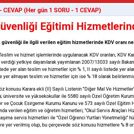
- CEVAP (Her gün 1 SORU - 1 CEVAP)
Güvenliği Eğitimi Hizmetleri
ş güvenliği ile ilgili verilen eğitim hizmetlerinde KDV oranı ne
eslim ve hizmet işlemlerinde uygulanacak KDV oranları, KDV Ka
 verdiği yetkiye dayanılarak yayımlanan 2007/13033 sayılı Bakanlar
stede yer alan teslim ve hizmetler için % 1, II sayılı listede yer al
de yer almayan teslim ve hizmetler için ise % 18 olarak belirlenmişt
usu Karara ekli (II) Sayılı Listenin
"Diğer Mal Ve Hizmetler"
a; üniversite ve yüksekokullar ile 5580 sayılı Özel Öğretim Kurum
er ve Çocuk Esirgeme Kurumu Kanunu ve 573 sayılı Özel Eğiti
da verilen eğitim ve öğretim hizmetleri, "Okul Servis Araçları H
taşıma servis hizmetleri ile "Özel Öğrenci Yurtları Yönetmeliği" hü
re yer verilmiş olup, bu çerçevede söz konusu hizmetlere % 8 o