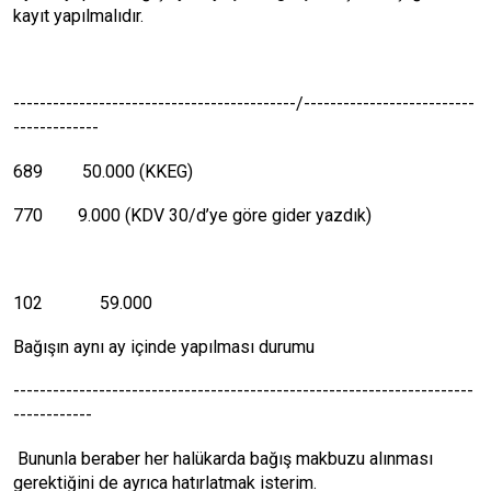
kayıt yapılmalıdır.
-------------------------------------------/--------------------------
-------------
689 50.000 (KKEG)
770 9.000 (KDV 30/d’ye göre gider yazdık)
102
59.000
Bağışın aynı ay içinde yapılması durumu
----------------------------------------------------------------------
------------
Bununla beraber her halükarda bağış makbuzu alınması
gerektiğini de ayrıca hatırlatmak isterim.