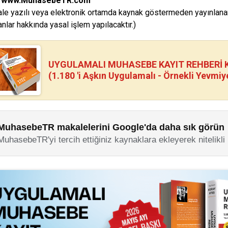
:
www.MuhasebeTR.com
le yazılı veya elektronik ortamda kaynak göstermeden yayınla
anlar hakkında yasal işlem yapılacaktır.)
UYGULAMALI MUHASEBE KAYIT REHBERİ Kİ
(1.180 'i Aşkın Uygulamalı - Örnekli Yevmiy
MuhasebeTR makalelerini Google'da daha sık görün
MuhasebeTR'yi tercih ettiğiniz kaynaklara ekleyerek nitelikli