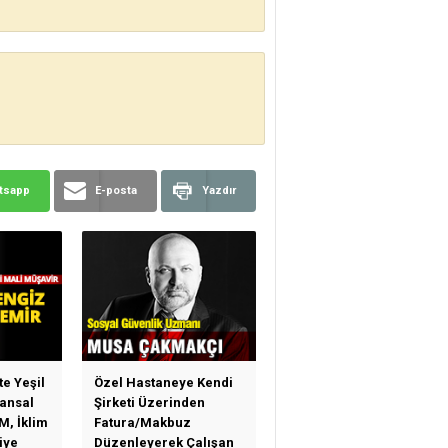
tsapp
E-posta
Yazdır
te Yeşil
Özel Hastaneye Kendi
ansal
Şirketi Üzerinden
M, İklim
Fatura/Makbuz
iye
Düzenleyerek Çalışan