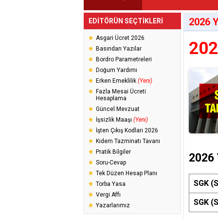
2026 Y
EDİTÖRÜN SEÇTİKLERİ
Asgari Ücret 2026
202
Basından Yazılar
Bordro Parametreleri
Doğum Yardımı
Erken Emeklilik
(Yeni)
Fazla Mesai Ücreti
Hesaplama
Güncel Mevzuat
İşsizlik Maaşı
(Yeni)
İşten Çıkış Kodları 2026
Kıdem Tazminatı Tavanı
Pratik Bilgiler
2026 
Soru-Cevap
Tek Düzen Hesap Planı
SGK (S
Torba Yasa
Vergi Affı
SGK (S
Yazarlarımız