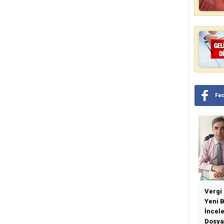
Fa
Vergi
Yeni 
İncel
Dosya