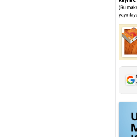
Kaynak
(Bu maka
yayınlay