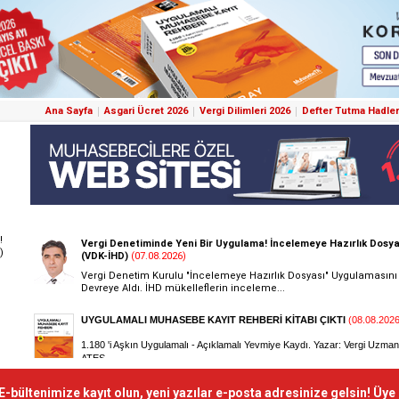
Ana Sayfa
Asgari Ücret 2026
Vergi Dilimleri 2026
Defter Tutma Hadler
!
)
E-bültenimize kayıt olun, yeni yazılar e-posta adresinize gelsin! Üye