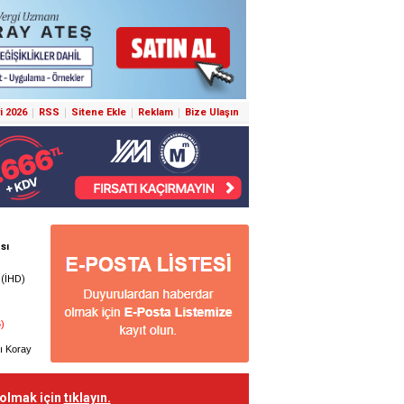
i 2026
RSS
Sitene Ekle
Reklam
Bize Ulaşın
 olmak için
tıklayın.