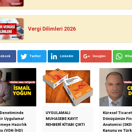
Vergi Dilimleri 2026
cebook
Twitter
Linkedin
Google+
Wha
 Denetiminde
UYGULAMALI
Küresel Ticaret
Bir Uygulama!
MUHASEBE KAYIT
Dönüşümün Fin
emeye Hazırlık
REHBERİ KİTABI ÇIKTI
Anatomisi (SKD
sı (VDK-İHD)
Kanunu ve Türk