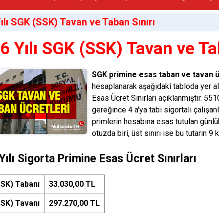
ılı SGK (SSK) Tavan ve Taban Sınırı
6 Yılı SGK (SSK) Tavan ve Ta
SGK primine esas taban ve tavan ü
hesaplanarak aşağıdaki tabloda yer al
Esas Ücret Sınırları açıklanmıştır. 5
gereğince 4 a'ya tabi sigortalı çalışanla
primlerin hesabına esas tutulan günlük 
otuzda biri, üst sınırı ise bu tutarın 9 k
Yılı Sigorta Primine Esas Ücret Sınırları
SK) Tabanı
33.030,00 TL
SK) Tavanı
297.270,00 TL