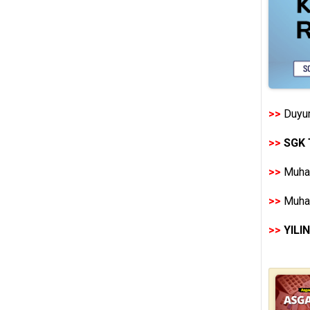
>>
Duyur
>>
SGK 
>>
Muhas
>>
Muhas
>>
YILI