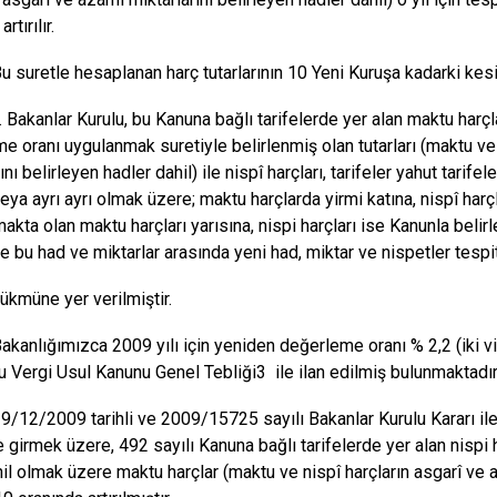
rtırılır.
le hesaplanan harç tutarlarının 10 Yeni Kuruşa kadarki kesirl
ar Kurulu, bu Kanuna bağlı tarifelerde yer alan maktu harçlar
e oranı uygulanmak suretiyle belirlenmiş olan tutarları (maktu ve
ını belirleyen hadler dahil) ile nispî harçları, tarifeler yahut tarifeler
veya ayrı ayrı olmak üzere; maktu harçlarda yirmi katına, nispî harç
akta olan maktu harçları yarısına, nispi harçları ise Kanunla belir
e bu had ve miktarlar arasında yeni had, miktar ve nispetler tespit
e yer verilmiştir.
ımızca 2009 yılı için yeniden değerleme oranı % 2,2 (iki virgü
lu Vergi Usul Kanunu Genel Tebliği3 ile ilan edilmiş bulunmaktadır
09 tarihli ve 2009/15725 sayılı Bakanlar Kurulu Kararı ile 1
e girmek üzere, 492 sayılı Kanuna bağlı tarifelerde yer alan nispi
hil olmak üzere maktu harçlar (maktu ve nispî harçların asgarî ve a