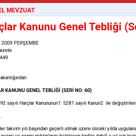
EL MEVZUAT
çlar Kanunu Genel Tebliği (S
ık 2009 PERŞEMBE
azete
7449
akanlığından:
R KANUNU GENEL TEBLİĞİ
(SERİ NO: 60)
ılı Harçlar Kanununun1 5281 sayılı Kanun2 ile değiştirilen 
.
im yılı başından geçerli olmak üzere önceki yılda uygulanan
 asgari ve azami miktarlarını belirleyen hadler dahil) o yıl için t