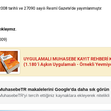
008 tarihli ve 27090 sayılı Resmî Gazete’de yayımlanmıştır.
tıklayınız.
009)
UYGULAMALI MUHASEBE KAYIT REHBERİ Kİ
(1.180 'i Aşkın Uygulamalı - Örnekli Yevmiy
MuhasebeTR makalelerini Google'da daha sık görün
MuhasebeTR'yi tercih ettiğiniz kaynaklara ekleyerek nitelikli