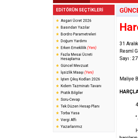
GÜNC
EDİTÖRÜN SEÇTİKLERİ
Asgari Ücret 2026
Har
Basından Yazılar
Bordro Parametreleri
Doğum Yardımı
31 Aral
Erken Emeklilik
(Yeni)
Resmî G
Fazla Mesai Ücreti
Sayı : 2
Hesaplama
Güncel Mevzuat
İşsizlik Maaşı
(Yeni)
Maliye B
İşten Çıkış Kodları 2026
Kıdem Tazminatı Tavanı
HARÇLA
Pratik Bilgiler
Soru-Cevap
492 say
Tek Düzen Hesap Planı
Torba Yasa
"..
Vergi Affı
Yazarlarımız
Her takv
harçların