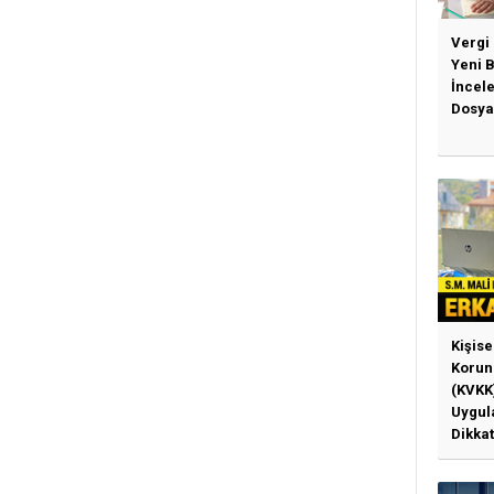
Vergi
Yeni 
İncel
Dosya
Kişise
Korun
(KVKK
Uygul
Dikkat
Gerek