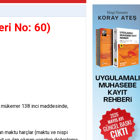
eri No: 60)
mükerrer 138 inci maddesinde,
 maktu harçlar (maktu ve nispi
espit ve ilan olunan yeniden değerleme