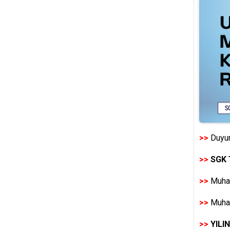
>>
Duyur
>>
SGK 
>>
Muhas
>>
Muhas
>>
YILI