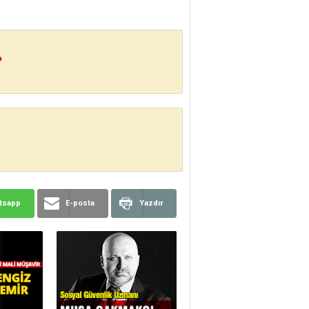
?
tsapp
E-posta
Yazdır