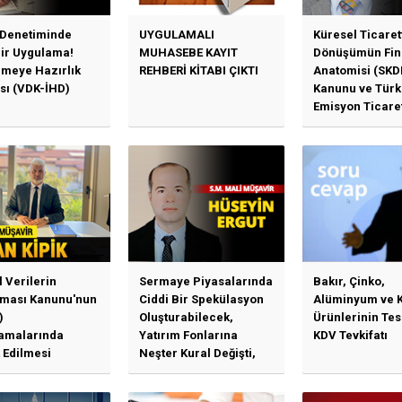
 Denetiminde
UYGULAMALI
Küresel Ticaret
Bir Uygulama!
MUHASEBE KAYIT
Dönüşümün Fin
emeye Hazırlık
REHBERİ KİTABI ÇIKTI
Anatomisi (SKD
sı (VDK-İHD)
Kanunu ve Türk
Emisyon Ticare
Sistemi (TR-ETS
Uygulama Esasl
l Verilerin
Sermaye Piyasalarında
Bakır, Çinko,
ması Kanunu'nun
Ciddi Bir Spekülasyon
Alüminyum ve 
)
Oluşturabilecek,
Ürünlerinin Te
amalarında
Yatırım Fonlarına
KDV Tevkifatı
 Edilmesi
Neşter Kural Değişti,
en Özet Başlıklar
SPK’dan Kritik Hamle
Haberlerine Sermaye