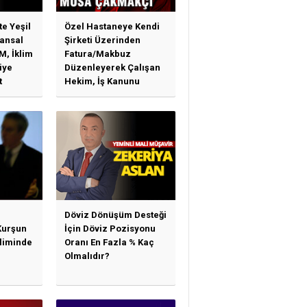
te Yeşil
Özel Hastaneye Kendi
ansal
Şirketi Üzerinden
M, İklim
Fatura/Makbuz
iye
Düzenleyerek Çalışan
t
Hekim, İş Kanunu
)
Hükümlerinden
arı)
Yararlanabilir Mi?
Döviz Dönüşüm Desteği
Kurşun
İçin Döviz Pozisyonu
sliminde
Oranı En Fazla % Kaç
Olmalıdır?