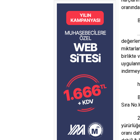
oranında a
Bu suret
… Bakanl
değerlem
miktarlar
birlikte 
uygulanm
indirmey
hükmün
Bakanlığ
Sıra No.
29/12/20
yürürlüğ
oranı da