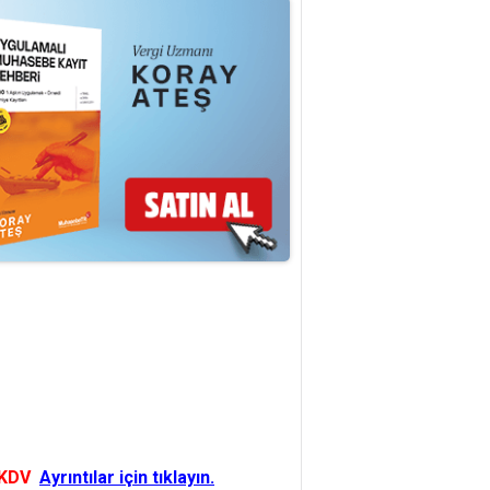
 KDV
Ayrıntılar için tıklayın.