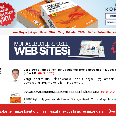
Ana Sayfa
Asgari Ücret 2026
Vergi Dilimleri 2026
Defter Tutma Hadler
!
)
E-bültenimize kayıt olun, yeni yazılar e-posta adresinize gelsin! Üye