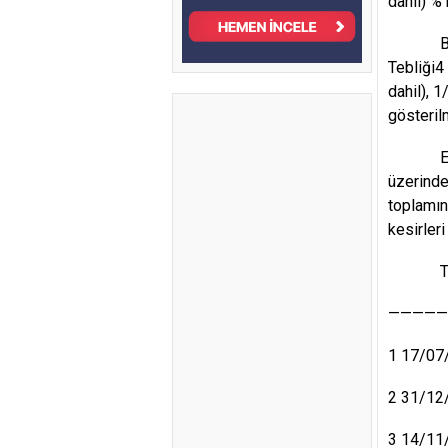
dahil) %1
Buna gör
Tebliği4
dahil), 
gösterilm
Ekli 2, 
üzerinde
toplamın
kesirleri
Tebli
—————
1 17/07/
2 31/12/
3 14/11/