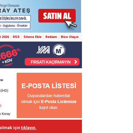
i 2026
RSS
Sitene Ekle
Reklam
Bize Ulaşın
 olmak için
tıklayın.