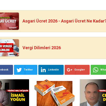
Asgari Ücret 2026 - Asgari Ücret Ne Kadar
Vergi Dilimleri 2026
cebook
Twitter
Linkedin
Google+
Wha