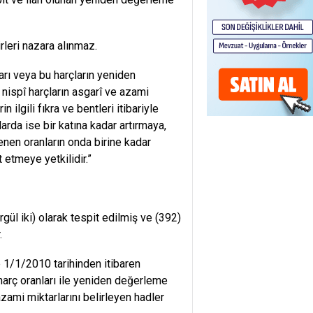
eri nazara alınmaz.
ı veya bu harçların yeniden
 nispî harçların asgarî ve azami
in ilgili fıkra ve bentleri itibariyle
larda ise bir katına kadar artırmaya,
lenen oranların onda birine kadar
 etmeye yetkilidir.”
l iki) olarak tespit edilmiş ve (392)
.
/1/2010 tarihinden itibaren
 harç oranları ile yeniden değerleme
zami miktarlarını belirleyen hadler