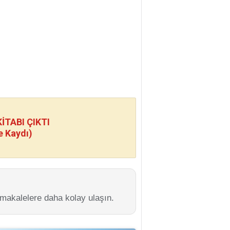
TABI ÇIKTI
e Kaydı)
 makalelere daha kolay ulaşın.