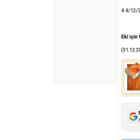
4 4/12/2
Eki için 
(31.12.2