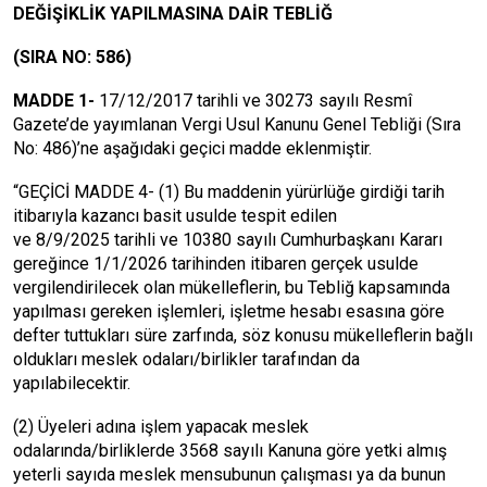
DEĞİŞİKLİK YAPILMASINA DAİR TEBLİĞ
(SIRA NO: 586)
MADDE 1-
17/12/2017 tarihli ve 30273 sayılı Resmî
Gazete’de yayımlanan Vergi Usul Kanunu Genel Tebliği (Sıra
No: 486)’ne aşağıdaki geçici madde eklenmiştir.
“GEÇİCİ MADDE 4- (1) Bu maddenin yürürlüğe girdiği tarih
itibarıyla kazancı basit usulde tespit edilen
ve 8/9/2025 tarihli ve 10380 sayılı Cumhurbaşkanı Kararı
gereğince 1/1/2026 tarihinden itibaren gerçek usulde
vergilendirilecek olan mükelleflerin, bu Tebliğ kapsamında
yapılması gereken işlemleri, işletme hesabı esasına göre
defter tuttukları süre zarfında, söz konusu mükelleflerin bağlı
oldukları meslek odaları/birlikler tarafından da
yapılabilecektir.
(2) Üyeleri adına işlem yapacak meslek
odalarında/birliklerde 3568 sayılı Kanuna göre yetki almış
yeterli sayıda meslek mensubunun çalışması ya da bunun