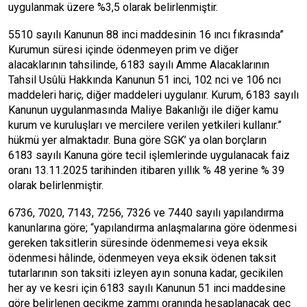
uygulanmak üzere %3,5 olarak belirlenmiştir.
5510 sayılı Kanunun 88 inci maddesinin 16 ıncı fıkrasında”
Kurumun süresi içinde ödenmeyen prim ve diğer
alacaklarının tahsilinde, 6183 sayılı Amme Alacaklarının
Tahsil Usûlü Hakkında Kanunun 51 inci, 102 nci ve 106 ncı
maddeleri hariç, diğer maddeleri uygulanır. Kurum, 6183 sayılı
Kanunun uygulanmasında Maliye Bakanlığı ile diğer kamu
kurum ve kuruluşları ve mercilere verilen yetkileri kullanır.”
hükmü yer almaktadır. Buna göre SGK’ ya olan borçların
6183 sayılı Kanuna göre tecil işlemlerinde uygulanacak faiz
oranı 13.11.2025 tarihinden itibaren yıllık % 48 yerine % 39
olarak belirlenmiştir.
6736, 7020, 7143, 7256, 7326 ve 7440 sayılı yapılandırma
kanunlarına göre; “yapılandırma anlaşmalarına göre ödenmesi
gereken taksitlerin süresinde ödenmemesi veya eksik
ödenmesi hâlinde, ödenmeyen veya eksik ödenen taksit
tutarlarının son taksiti izleyen ayın sonuna kadar, gecikilen
her ay ve kesri için 6183 sayılı Kanunun 51 inci maddesine
göre belirlenen gecikme zammı oranında hesaplanacak geç