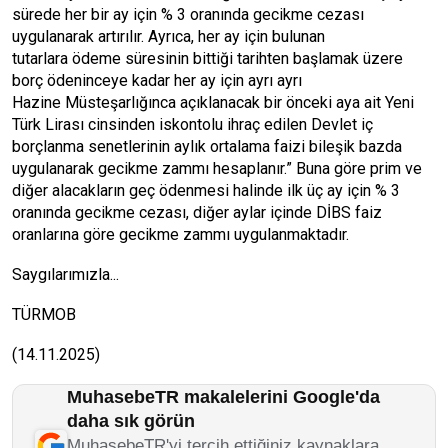
sürede her bir ay için % 3 oranında gecikme cezası
uygulanarak artırılır. Ayrıca, her ay için bulunan
tutarlara ödeme süresinin bittiği tarihten başlamak üzere
borç ödeninceye kadar her ay için ayrı ayrı
Hazine Müsteşarlığınca açıklanacak bir önceki aya ait Yeni
Türk Lirası cinsinden iskontolu ihraç edilen Devlet iç
borçlanma senetlerinin aylık ortalama faizi bileşik bazda
uygulanarak gecikme zammı hesaplanır.” Buna göre prim ve
diğer alacakların geç ödenmesi halinde ilk üç ay için % 3
oranında gecikme cezası, diğer aylar içinde DİBS faiz
oranlarına göre gecikme zammı uygulanmaktadır.
Saygılarımızla...
TÜRMOB
(14.11.2025)
MuhasebeTR makalelerini Google'da
daha sık görün
MuhasebeTR'yi tercih ettiğiniz kaynaklara