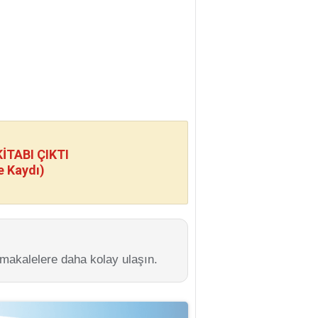
TABI ÇIKTI
e Kaydı)
 makalelere daha kolay ulaşın.