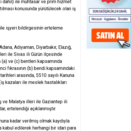
eri dahil) ile muhtasar ve prim hizmet
tılması konusunda yürütülecek olan iş
le işyeri bildirgesinin erteleme
 Adana, Adıyaman, Diyarbakır, Elazığ,
ri ile Sivas ili Gürün ilçesinde
 (a) ve (c) bentleri kapsamında
rinci fıkrasının (b) bendi kapsamındaki
3 tarihleri arasında, 5510 sayılı Kanuna
ş kazaları ile meslek hastalıkları
e Malatya illeri ile Gaziantep ili
r, ertelendiği açıklanmıştır.
onuna kadar verilmiş olmak kaydıyla
 kabul edilerek herhangi bir idari para