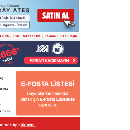
i 2026
RSS
Sitene Ekle
Reklam
Bize Ulaşın
 olmak için
tıklayın.