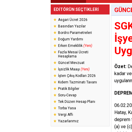
GÜNC
EDİTÖRÜN SEÇTİKLERİ
Asgari Ücret 2026
SGK
Basından Yazılar
Bordro Parametreleri
İşy
Doğum Yardımı
Erken Emeklilik
(Yeni)
Uyg
Fazla Mesai Ücreti
Hesaplama
Güncel Mevzuat
Özet:
De
İşsizlik Maaşı
(Yeni)
kadar ve
İşten Çıkış Kodları 2026
uygulanm
Kıdem Tazminatı Tavanı
Pratik Bilgiler
DEPREM
Soru-Cevap
Tek Düzen Hesap Planı
06.02.20
Torba Yasa
Hatay, K
Vergi Affı
deprem f
Yazarlarımız
(a) ve (