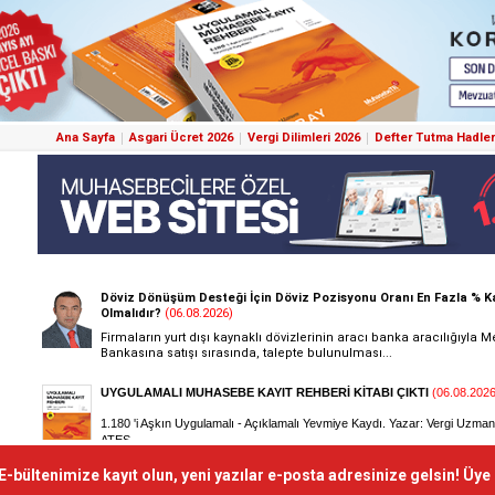
Ana Sayfa
Asgari Ücret 2026
Vergi Dilimleri 2026
Defter Tutma Hadler
E-bültenimize kayıt olun, yeni yazılar e-posta adresinize gelsin! Üye