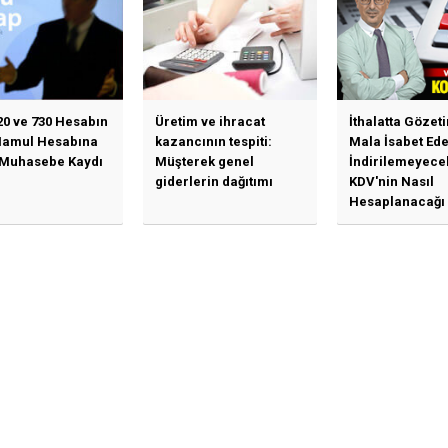
20 ve 730 Hesabın
Üretim ve ihracat
İthalatta Gözet
Mamul Hesabına
kazancının tespiti:
Mala İsabet Ed
 Muhasebe Kaydı
Müşterek genel
İndirilemeyece
giderlerin dağıtımı
KDV'nin Nasıl
Hesaplanacağı