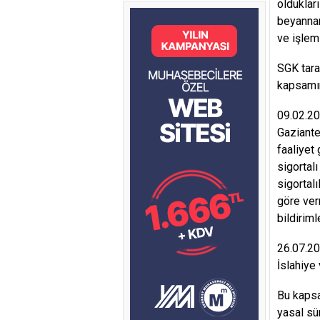
oldukları
beyannam
ve işleml
SGK tara
kapsamın
09.02.2
Gaziante
faaliyet
sigortal
sigortalı
göre ver
bildiriml
26.07.20
İslahiye 
Bu kapsa
yasal sü