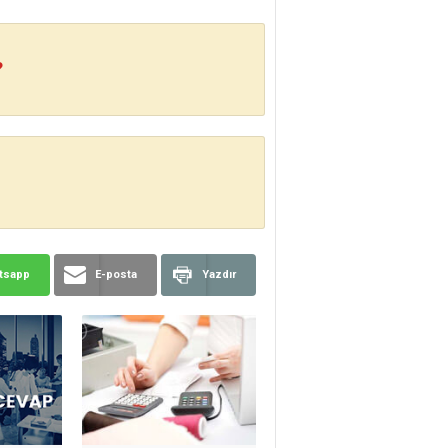
?
tsapp
E-posta
Yazdır