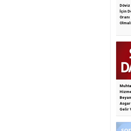
Döviz
İçin 
Oranı
Olmal
Muhta
Hizme
Beyan
Asgari
Gelir 
Günce
İlişki