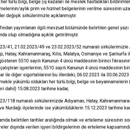
 her türlü bilgi, belge (iş kazaları ile meslek hastalıkları bildiriml
elerinin/aylık prim ve hizmet belgelerinin verilme süresinin uza
er değişik sirkülerimizle açıklanmıştır.
fından yayımlanan ilgili mevzuat bölümünde belirtilen genel yazı i
da olup olmadığına açıklık getirilmiştir.
023/41,
21.02.2023/49
ve
23.02.2023/52
numaralı sirkülerimizle
p, Hatay, Kahramanmaraş, Kilis, Malatya, Osmaniye ve Şanlıurfa ille
 gösteren 5510 sayılı Kanunun 4 üncü maddesinin birinci fıkrasının
ı çalıştıran işyerlerinin, 5510 sayılı Kanunun 4 üncü maddesinin bi
lar ile diğer sigortalılarının bu illerdeki, 06.02.2023 ila 30.06.202
mekle yükümlü oldukları her türlü bilgi, belge ve beyannamelerin (i
eri dahil) 15.08.2023 tarihine kadar,
23/118 numaralı sirkülerimizde
Adıyaman, Hatay, Kahramanmaraş v
ve Nurdağı ilçelerinde ise yükümlülüklerin 15.12.2023 tarihine kada
mda belirtilen tarihler aralığında olmak ve erteleme süresinin s
reler dışında verilen işyeri bildirgelerinin de erteleme kapsamında