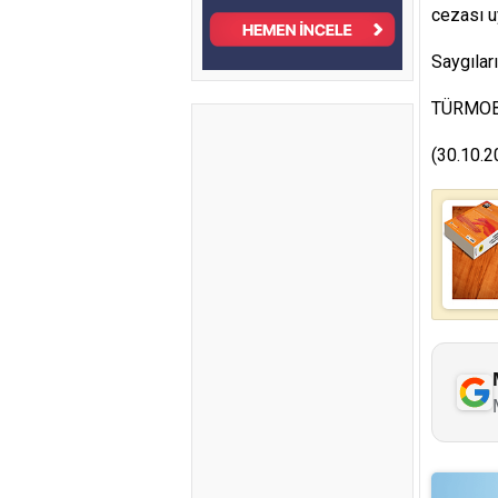
cezası u
Saygıları
TÜRMO
(30.10.2