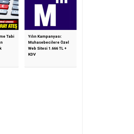
ime Tabi
Yılın Kampanyası:
en
Muhasebecilere Özel
k
Web Sitesi 1.666 TL +
KDV