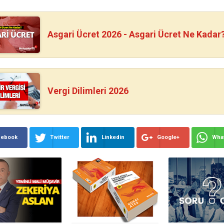
Asgari Ücret 2026 - Asgari Ücret Ne Kadar
Vergi Dilimleri 2026
cebook
Twitter
Linkedin
Google+
Wha