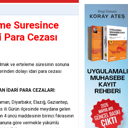
me Suresince
ri Para Cezası
lmak ve erteleme süresinin sonuna
lerinden dolayı idari para cezası
N İDARİ PARA CEZALARI:
an, Diyarbakır, Elazığ, Gaziantep,
as ili Gürün ilçesinde meydana gelen
n 4 üncü maddesinin birinci fıkrasının
lı Kanuna göre vermekle yükümlü