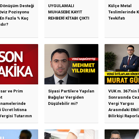
 Dönüşüm Desteği
UYGULAMALI
Külçe Metal
Döviz Pozisyonu
MUHASEBE KAYIT
Teslimlerinde 
 En Fazla % Kaç
REHBERİ KİTABI ÇIKTI
Tevkifatı
ıdır?
sar ve Prim
Siyasi Partilere Yapılan
VUK m. 367’nin İ
t
Bağışlar Vergiden
Sonrasında Cez
namelerinde
Düşülebilir mi?
Vergi Yargısı
 Ücret İstisna
Arasındaki Etki
Vergisi Tutarının
Bilirkişi Raporl
llenmesine
Bağımlılık, İhti
n Duyuru
Mahkemeleri v
Yargı...