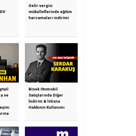
Gelir vergisi
KDV
mükelleflerinde eğitim
harcamaları indirimi
ptali
Binek Otomobil
a ve
Satışlarında Diğer
İndirim & İstisna
leşim:
Hakkının Kullanımı
arına
sas
e