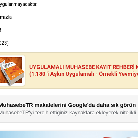
ygulanmayacaktır.
mızla...
B
023)
UYGULAMALI MUHASEBE KAYIT REHBERİ Kİ
(1.180 'i Aşkın Uygulamalı - Örnekli Yevmiy
MuhasebeTR makalelerini Google'da daha sık görün
MuhasebeTR'yi tercih ettiğiniz kaynaklara ekleyerek nitelikli