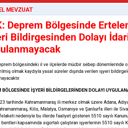
EL MEVZUAT
: Deprem Bölgesinde Ertele
eri Bildirgesinden Dolayı İda
ulanmayacak
prem bölgesindeki il ve ilçelerde mücbir sebep dönemlerinde o
rilmiş olmak kaydıyla yasal süreler dışında verilen işyeri bildirge
ayacaktır.
 BÖLGESİNDE İŞYERİ BİLDİRGELERİNDEN DOLAYI UYGULANA
23 tarihinde Kahramanmaraş ili merkez olmak üzere Adana, Adıyam
ahramanmaraş, Kilis, Malatya, Osmaniye ve Şanlıurfa illeri ile Siv
elaketi nedeniyle bu illerde faaliyet gösteren 5510 sayılı Kanunu
c) bentleri kapsamında sigortalı çalıştıran işyerlerinin 5510 sayı