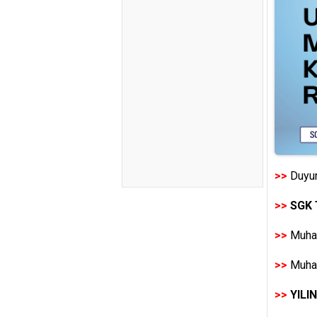
>>
Duyur
>>
SGK 
>>
Muhas
>>
Muhas
>>
YILI