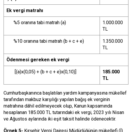
Ek vergi matrahı
%5 oranına tabi matrah (a)
1.000.000
TL
%10 oranına tabi matrah (b + c + e)
1.350.000
TL
Ödenmesi gereken ek vergi
[(a)x(0,05) + (b + c + e)x(0,10)]
185.000
TL
Cumhurbaşkanınca başlatılan yardım kampanyasına mükellef
tarafından makbuz karşılığı yapılan bağış ek verginin
matrahına dâhil edilmeyecek olup, Kanun kapsamında
hesaplanan 185.000 TL tutarındaki ek vergi, 2023 yılı Nisan
ve Ağustos aylarında iki eşit taksit halinde ödenecektir.
Örnek 5-
Kırşehir Vergi Dairesi Müdürlüğünün mükellefi (İ)