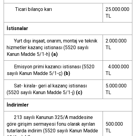
Ticari bilanço karı
25.000.000
TL
İstisnalar
Yurt dışı inşaat, onarım, montaj ve teknik
2.000.000
hizmetler kazanç istisnası (5520 sayılı
TL
Kanun Madde 5/1-h)
(a)
Emisyon primi kazancı istisnası (5520
4.000.000
sayılı Kanun Madde 5/1-ç)
(b)
TL
Sat- kirala- geri al kazanç istisnası
5.000.000
(5520 sayılı Kanun Madde 5/1-j)
(c)
TL
İndirimler
213 sayılı Kanunun 325/A maddesine
göre girişim sermayesi fonu olarak ayrılan
500.000
tutarlarda indirim (5520 sayılı Kanun Madde
TL