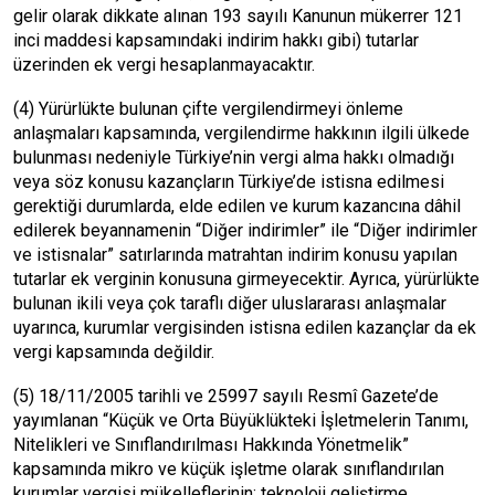
gelir olarak dikkate alınan 193 sayılı Kanunun mükerrer 121
inci maddesi kapsamındaki indirim hakkı gibi) tutarlar
üzerinden ek vergi hesaplanmayacaktır.
(4) Yürürlükte bulunan çifte vergilendirmeyi önleme
anlaşmaları kapsamında, vergilendirme hakkının ilgili ülkede
bulunması nedeniyle Türkiye’nin vergi alma hakkı olmadığı
veya söz konusu kazançların Türkiye’de istisna edilmesi
gerektiği durumlarda, elde edilen ve kurum kazancına dâhil
edilerek beyannamenin “Diğer indirimler” ile “Diğer indirimler
ve istisnalar” satırlarında matrahtan indirim konusu yapılan
tutarlar ek verginin konusuna girmeyecektir. Ayrıca, yürürlükte
bulunan ikili veya çok taraflı diğer uluslararası anlaşmalar
uyarınca, kurumlar vergisinden istisna edilen kazançlar da ek
vergi kapsamında değildir.
(5) 18/11/2005 tarihli ve 25997 sayılı Resmî Gazete’de
yayımlanan “Küçük ve Orta Büyüklükteki İşletmelerin Tanımı,
Nitelikleri ve Sınıflandırılması Hakkında Yönetmelik”
kapsamında mikro ve küçük işletme olarak sınıflandırılan
kurumlar vergisi mükelleflerinin; teknoloji geliştirme