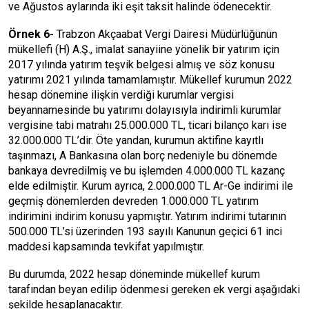
ve Ağustos aylarında iki eşit taksit halinde ödenecektir.
Örnek 6-
Trabzon Akçaabat Vergi Dairesi Müdürlüğünün
mükellefi (H) A.Ş., imalat sanayiine yönelik bir yatırım için
2017 yılında yatırım teşvik belgesi almış ve söz konusu
yatırımı 2021 yılında tamamlamıştır. Mükellef kurumun 2022
hesap dönemine ilişkin verdiği kurumlar vergisi
beyannamesinde bu yatırımı dolayısıyla indirimli kurumlar
vergisine tabi matrahı 25.000.000 TL, ticari bilanço karı ise
32.000.000 TL’dir. Öte yandan, kurumun aktifine kayıtlı
taşınmazı, A Bankasına olan borç nedeniyle bu dönemde
bankaya devredilmiş ve bu işlemden 4.000.000 TL kazanç
elde edilmiştir. Kurum ayrıca, 2.000.000 TL Ar-Ge indirimi ile
geçmiş dönemlerden devreden 1.000.000 TL yatırım
indirimini indirim konusu yapmıştır. Yatırım indirimi tutarının
500.000 TL’si üzerinden 193 sayılı Kanunun geçici 61 inci
maddesi kapsamında tevkifat yapılmıştır.
Bu durumda, 2022 hesap döneminde mükellef kurum
tarafından beyan edilip ödenmesi gereken ek vergi aşağıdaki
şekilde hesaplanacaktır.