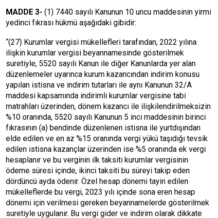
MADDE 3-
(1) 7440 sayılı Kanunun 10 uncu maddesinin yirmi
yedinci fıkrası hükmü aşağıdaki gibidir:
“(27) Kurumlar vergisi mükellefleri tarafından, 2022 yılına
ilişkin kurumlar vergisi beyannamesinde gösterilmek
suretiyle, 5520 sayılı Kanun ile diğer Kanunlarda yer alan
düzenlemeler uyarınca kurum kazancından indirim konusu
yapılan istisna ve indirim tutarları ile aynı Kanunun 32/A
maddesi kapsamında indirimli kurumlar vergisine tabi
matrahları üzerinden, dönem kazancı ile ilişkilendirilmeksizin
%10 oranında, 5520 sayılı Kanunun 5 inci maddesinin birinci
fıkrasının (a) bendinde düzenlenen istisna ile yurtdışından
elde edilen ve en az %15 oranında vergi yükü taşıdığı tevsik
edilen istisna kazançlar üzerinden ise %5 oranında ek vergi
hesaplanır ve bu verginin ilk taksiti kurumlar vergisinin
ödeme süresi içinde, ikinci taksiti bu süreyi takip eden
dördüncü ayda ödenir. Özel hesap dönemi tayin edilen
mükelleflerde bu vergi, 2023 yılı içinde sona eren hesap
dönemi için verilmesi gereken beyannamelerde gösterilmek
suretiyle uygulanır. Bu vergi gider ve indirim olarak dikkate