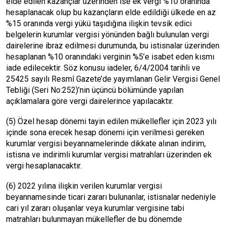
elde edilen kazançlar üzerinden ise ek vergi %10 oranında
hesaplanacak olup bu kazançların elde edildiği ülkede en az
%15 oranında vergi yükü taşıdığına ilişkin tevsik edici
belgelerin kurumlar vergisi yönünden bağlı bulunulan vergi
dairelerine ibraz edilmesi durumunda, bu istisnalar üzerinden
hesaplanan %10 oranındaki verginin %5’e isabet eden kısmı
iade edilecektir. Söz konusu iadeler, 6/4/2004 tarihli ve
25425 sayılı Resmî Gazete’de yayımlanan Gelir Vergisi Genel
Tebliği (Seri No:252)’nin üçüncü bölümünde yapılan
açıklamalara göre vergi dairelerince yapılacaktır.
(5) Özel hesap dönemi tayin edilen mükellefler için 2023 yılı
içinde sona erecek hesap dönemi için verilmesi gereken
kurumlar vergisi beyannamelerinde dikkate alınan indirim,
istisna ve indirimli kurumlar vergisi matrahları üzerinden ek
vergi hesaplanacaktır.
(6) 2022 yılına ilişkin verilen kurumlar vergisi
beyannamesinde ticari zararı bulunanlar, istisnalar nedeniyle
cari yıl zararı oluşanlar veya kurumlar vergisine tabi
matrahları bulunmayan mükellefler de bu dönemde