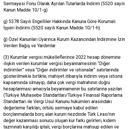
Sermayesi Fonu Olarak Ayrılan Tutarlarda İndirim (5520 sayılı
Kanun Madde 10/1-g).
g) 5378 Sayılı Engelliler Hakkında Kanuna Göre Korumalı
İşyeri İndirimi (5520 sayılı Kanun Madde 10/1-h).
ğ) Özel Kanunları Uyarınca Kurum Kazancından İndirimine İzin
Verilen Bağış ve Yardımlar.
(3) Kurumlar vergisi mükelleflerince 2022 hesap dönemine
ilişkin verilen kurumlar vergisi beyannamesinin “Diğer
indirimler” veya “Diğer indirimler ve istisnalar” satırlarında
gösterilmekle birlikte, mahiyet itibarıyla indirim veya istisna
kapsamında olmayıp, daha çok vergi matrahının doğru
hesaplanması amacıyla beyannamenin bu satırlarına yazılan
(Türkiye Muhasebe Standartları/Türkiye Finansal Raporlama
Standartları ile Vergi Usul Kanunu hükümleri arasındaki
değerleme farkları, örtülü sermaye kabul edilen
borçlanmalarda borç alan kurum nezdinde Türk Lirası’nın
değer kazanması sonucu oluşan kur farkı gelirleri, kıdem
tazminatı karşılığı iptali, vergi borçlarına mahsup edilen ve