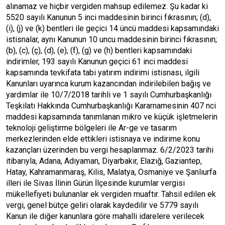
alınamaz ve hiçbir vergiden mahsup edilemez. Şu kadar ki
5520 sayılı Kanunun 5 inci maddesinin birinci fıkrasının; (d),
(i), (j) ve (k) bentleri ile geçici 14 üncü maddesi kapsamındaki
istisnalar, aynı Kanunun 10 uncu maddesinin birinci fıkrasının;
(b), (c), (ç), (d), (e), (f), (g) ve (h) bentleri kapsamındaki
indirimler, 193 sayılı Kanunun geçici 61 inci maddesi
kapsamında tevkifata tabi yatırım indirimi istisnası, ilgili
Kanunları uyarınca kurum kazancından indirilebilen bağış ve
yardımlar ile 10/7/2018 tarihli ve 1 sayılı Cumhurbaşkanlığı
Teşkilatı Hakkında Cumhurbaşkanlığı Kararnamesinin 407 nci
maddesi kapsamında tanımlanan mikro ve küçük işletmelerin
teknoloji geliştirme bölgeleri ile Ar-ge ve tasarım
merkezlerinden elde ettikleri istisnaya ve indirime konu
kazançları üzerinden bu vergi hesaplanmaz. 6/2/2023 tarihi
itibarıyla, Adana, Adıyaman, Diyarbakır, Elazığ, Gaziantep,
Hatay, Kahramanmaraş, Kilis, Malatya, Osmaniye ve Şanlıurfa
illeri ile Sivas İlinin Gürün İlçesinde kurumlar vergisi
mükellefiyeti bulunanlar ek vergiden muaftır. Tahsil edilen ek
vergi, genel bütçe geliri olarak kaydedilir ve 5779 sayılı
Kanun ile diğer kanunlara göre mahalli idarelere verilecek