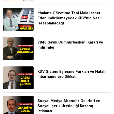
İthalatta Gözetime Tabi Mala İsabet
Eden İndirilemeyecek KDV'nin Nasıl
Hesaplanacağı
7846 Sayılı Cumhurbaşkanı Kararı ve
İndirimler
KDV Sistem Eşleşme Farkları ve Hatalı
İhbarnamelere Dikkat
Sosyal Medya Abonelik Gelirleri ve
Sosyal İçerik Üreticiliği Kazanç
İstisnası