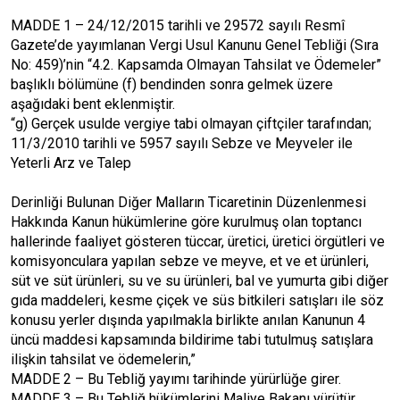
MADDE 1 – 24/12/2015 tarihli ve 29572 sayılı Resmî
Gazete’de yayımlanan Vergi Usul Kanunu Genel Tebliği (Sıra
No: 459)’nin “4.2. Kapsamda Olmayan Tahsilat ve Ödemeler”
başlıklı bölümüne (f) bendinden sonra gelmek üzere
aşağıdaki bent eklenmiştir.
“g) Gerçek usulde vergiye tabi olmayan çiftçiler tarafından;
11/3/2010 tarihli ve 5957 sayılı Sebze ve Meyveler ile
Yeterli Arz ve Talep
Derinliği Bulunan Diğer Malların Ticaretinin Düzenlenmesi
Hakkında Kanun hükümlerine göre kurulmuş olan toptancı
hallerinde faaliyet gösteren tüccar, üretici, üretici örgütleri ve
komisyonculara yapılan sebze ve meyve, et ve et ürünleri,
süt ve süt ürünleri, su ve su ürünleri, bal ve yumurta gibi diğer
gıda maddeleri, kesme çiçek ve süs bitkileri satışları ile söz
konusu yerler dışında yapılmakla birlikte anılan Kanunun 4
üncü maddesi kapsamında bildirime tabi tutulmuş satışlara
ilişkin tahsilat ve ödemelerin,”
MADDE 2 – Bu Tebliğ yayımı tarihinde yürürlüğe girer.
MADDE 3 – Bu Tebliğ hükümlerini Maliye Bakanı yürütür.