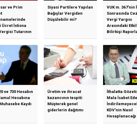
sar ve Prim
Siyasi Partilere Yapılan
VUK m. 367’nin İ
t
Bağışlar Vergiden
Sonrasında Cez
namelerinde
Düşülebilir mi?
Vergi Yargısı
 Ücret İstisna
Arasındaki Etki
Vergisi Tutarının
Bilirkişi Raporl
llenmesine
Bağımlılık, İhti
n Duyuru
Mahkemeleri v
Yargı...
20 ve 730 Hesabın
Üretim ve ihracat
İthalatta Gözet
Mamul Hesabına
kazancının tespiti:
Mala İsabet Ed
 Muhasebe Kaydı
Müşterek genel
İndirilemeyece
giderlerin dağıtımı
KDV'nin Nasıl
Hesaplanacağı