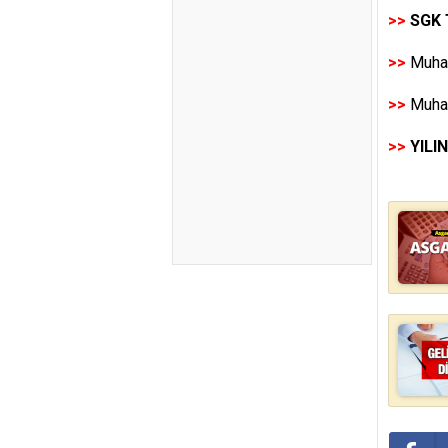
>>
SGK 
>>
Muhas
>>
Muhas
>>
YILI