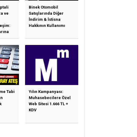
ptali
Binek Otomobil
a ve
Satışlarında Diğer
İndirim & İstisna
leşim:
Hakkının Kullanımı
arına
sas
e
ime Tabi
Yılın Kampanyası:
en
Muhasebecilere Özel
k
Web Sitesi 1.666 TL +
KDV