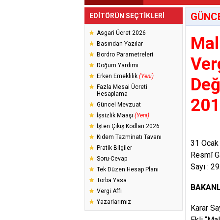
GÜNC
EDİTÖRÜN SEÇTİKLERİ
Asgari Ücret 2026
Mal
Basından Yazılar
Bordro Parametreleri
Ver
Doğum Yardımı
Erken Emeklilik
(Yeni)
Değ
Fazla Mesai Ücreti
Hesaplama
201
Güncel Mevzuat
İşsizlik Maaşı
(Yeni)
İşten Çıkış Kodları 2026
Kıdem Tazminatı Tavanı
31 Ocak
Pratik Bilgiler
Resmî G
Soru-Cevap
Sayı : 2
Tek Düzen Hesap Planı
Torba Yasa
BAKANL
Vergi Affı
Yazarlarımız
Karar Sa
Ekli “Ma