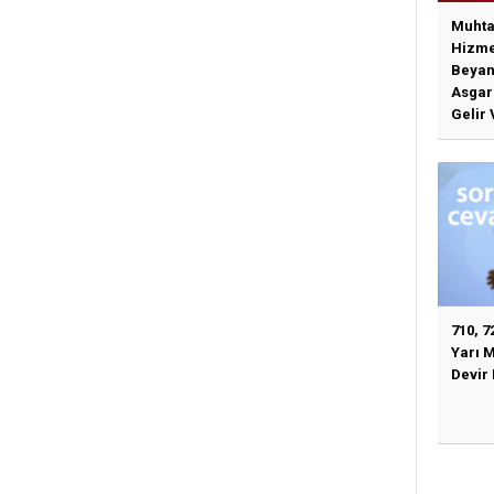
Muhta
Hizme
Beyan
Asgari
Gelir 
Günce
İlişki
710, 7
Yarı 
Devir