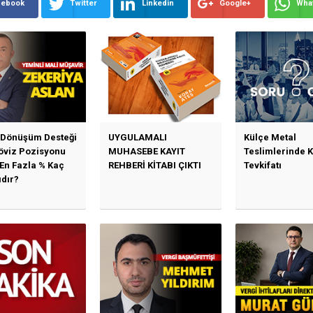
cebook
Twitter
Linkedin
Google+
Wha
 Dönüşüm Desteği
UYGULAMALI
Külçe Metal
Döviz Pozisyonu
MUHASEBE KAYIT
Teslimlerinde 
 En Fazla % Kaç
REHBERİ KİTABI ÇIKTI
Tevkifatı
ıdır?