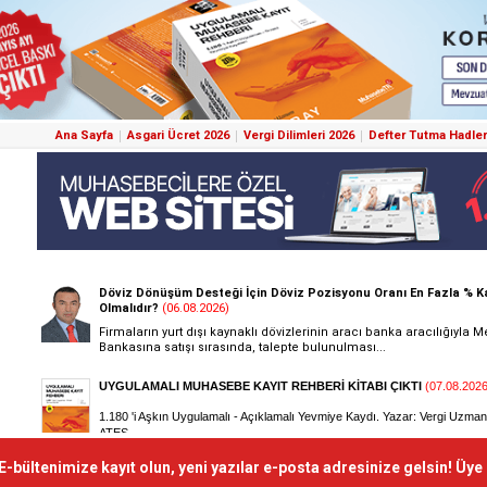
Ana Sayfa
Asgari Ücret 2026
Vergi Dilimleri 2026
Defter Tutma Hadler
E-bültenimize kayıt olun, yeni yazılar e-posta adresinize gelsin! Üye