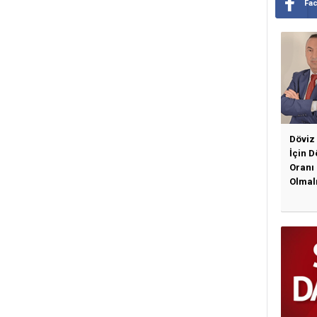
Fa
Döviz
İçin 
Oranı
Olmal