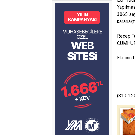
Yapılmas
3065 say
kararlaştı
Recep T
CUMHU
Eki için 
(31.01.2