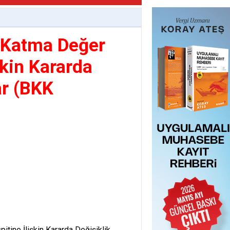
 Katma Değer
şkin Kararda
ar (BKK
tine İlişkin Kararda Değişiklik