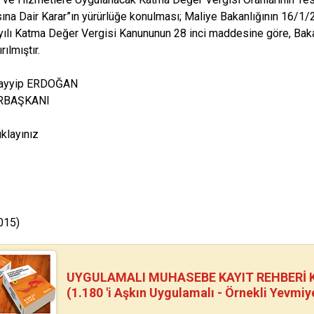
ına Dair Karar”ın yürürlüğe konulması; Maliye Bakanlığının 16/1/20
ılı Katma Değer Vergisi Kanununun 28 inci maddesine göre, Baka
rılmıştır.
ayyip ERDOĞAN
RBAŞKANI
tıklayınız
015)
UYGULAMALI MUHASEBE KAYIT REHBERİ Kİ
(1.180 'i Aşkın Uygulamalı - Örnekli Yevmiy