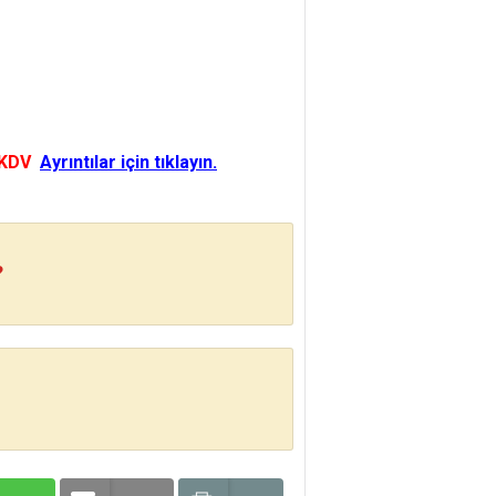
 KDV
Ayrıntılar için tıklayın.
?