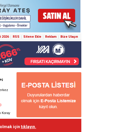
i 2026
RSS
Sitene Ekle
Reklam
Bize Ulaşın
 olmak için
tıklayın.