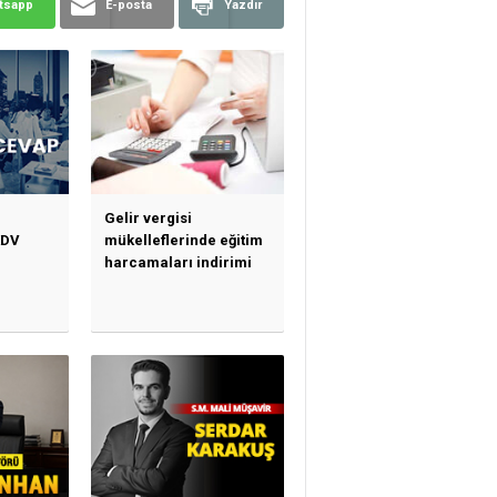
tsapp
E-posta
Yazdır
Gelir vergisi
KDV
mükelleflerinde eğitim
harcamaları indirimi