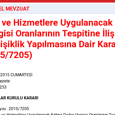
EL MEVZUAT
 ve Hizmetlere Uygulanacak
gisi Oranlarının Tespitine İli
işiklik Yapılmasına Dair Kar
5/7205)
 2015 CUMARTESİ
azete
9253
AR KURULU KARARI
yısı : 2015/7205
l ve Hizmetlere Uygulanacak Katma Değer Vergisi Oranlarının Tespi