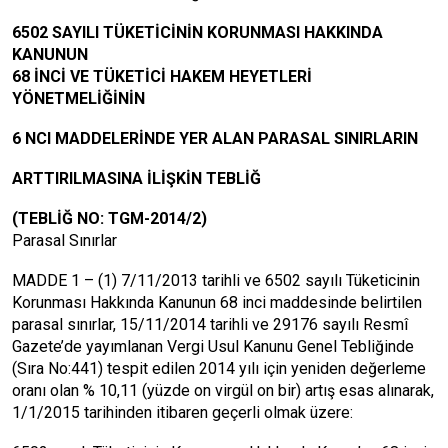
6502 SAYILI TÜKETİCİNİN KORUNMASI HAKKINDA
KANUNUN
68 İNCİ VE TÜKETİCİ HAKEM HEYETLERİ
YÖNETMELİĞİNİN
6 NCI MADDELERİNDE YER ALAN PARASAL SINIRLARIN
ARTTIRILMASINA İLİŞKİN TEBLİĞ
(TEBLİĞ NO: TGM-2014/2)
Parasal Sınırlar
MADDE 1 – (1) 7/11/2013 tarihli ve 6502 sayılı Tüketicinin
Korunması Hakkında Kanunun 68 inci maddesinde belirtilen
parasal sınırlar, 15/11/2014 tarihli ve 29176 sayılı Resmî
Gazete’de yayımlanan Vergi Usul Kanunu Genel Tebliğinde
(Sıra No:441) tespit edilen 2014 yılı için yeniden değerleme
oranı olan % 10,11 (yüzde on virgül on bir) artış esas alınarak,
1/1/2015 tarihinden itibaren geçerli olmak üzere: