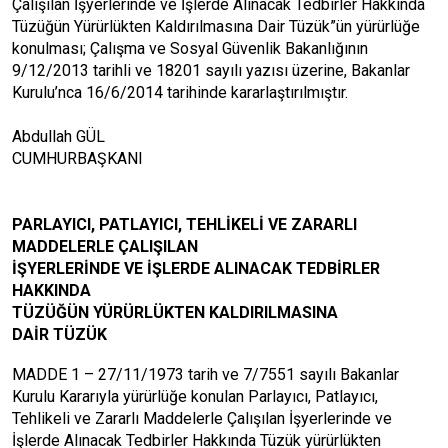
Çalışılan İşyerlerinde ve İşlerde Alınacak Tedbirler Hakkında
Tüzüğün Yürürlükten Kaldırılmasına Dair Tüzük”ün yürürlüğe
konulması; Çalışma ve Sosyal Güvenlik Bakanlığının
9/12/2013 tarihli ve 18201 sayılı yazısı üzerine, Bakanlar
Kurulu’nca 16/6/2014 tarihinde kararlaştırılmıştır.
Abdullah GÜL
CUMHURBAŞKANI
PARLAYICI, PATLAYICI, TEHLİKELİ VE ZARARLI
MADDELERLE ÇALIŞILAN
İŞYERLERİNDE VE İŞLERDE ALINACAK TEDBİRLER
HAKKINDA
TÜZÜĞÜN YÜRÜRLÜKTEN KALDIRILMASINA
DAİR TÜZÜK
MADDE 1 – 27/11/1973 tarih ve 7/7551 sayılı Bakanlar
Kurulu Kararıyla yürürlüğe konulan Parlayıcı, Patlayıcı,
Tehlikeli ve Zararlı Maddelerle Çalışılan İşyerlerinde ve
İşlerde Alınacak Tedbirler Hakkında Tüzük yürürlükten