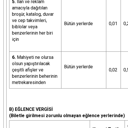
5.
İlan ve reklam
amacıyla dağıtılan
broşür, katalog, duvar
ve cep takvimleri,
Bütün yerlerde
0,01
0,
biblolar veya
benzerlerinin her biri
için
6.
Mahiyeti ne olursa
olsun yapıştırılacak
Bütün yerlerde
çeşitli afişler ve
0,02
0,
benzerlerinin beherinin
metrekaresinden
B) EĞLENCE VERGİSİ
(Biletle girilmesi zorunlu olmayan eğlence yerlerinde)