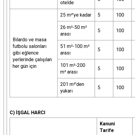
otelde
25 m²’ye kadar
5
100
26 m²-50 m²
5
100
arası
Bilardo ve masa
futbolu salonları
51 m²-100 m²
5
100
gibi eğlence
arası
yerlerinde çalışılan
101 m²-200
her gün için
5
100
m² arası
201 m²’den
5
100
yukarı
C) İŞGAL HARCI
Kanuni
Tarife