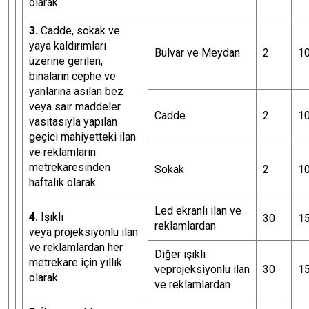
olarak
3.
Cadde, sokak ve
yaya kaldırımları
Bulvar ve Meydan
2
1
üzerine gerilen,
binaların cephe ve
yanlarına asılan bez
veya sair maddeler
Cadde
2
1
vasıtasıyla yapılan
geçici mahiyetteki ilan
ve reklamların
metrekaresinden
Sokak
2
1
haftalık olarak
Led ekranlı ilan ve
4.
Işıklı
30
1
reklamlardan
veya projeksiyonlu ilan
ve reklamlardan her
Diğer ışıklı
metrekare için yıllık
veprojeksiyonlu ilan
30
1
olarak
ve reklamlardan