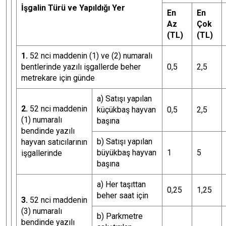
İşgalin Türü ve Yapıldığı Yer
En
En
Az
Çok
(TL)
(TL)
1.
52 nci maddenin (1) ve (2) numaralı
bentlerinde yazılı işgallerde beher
0,5
2,5
metrekare için günde
a) Satışı yapılan
2.
52 nci maddenin
küçükbaş hayvan
0,5
2,5
(1) numaralı
başına
bendinde yazılı
b) Satışı yapılan
hayvan satıcılarının
büyükbaş hayvan
1
5
işgallerinde
başına
a) Her taşıttan
0,25
1,25
beher saat için
3.
52 nci maddenin
(3) numaralı
b) Parkmetre
bendinde yazılı