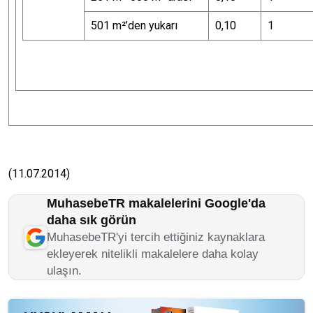
501 m²’den yukarı
0,10
1
(11.07.2014)
MuhasebeTR makalelerini Google'da
daha sık görün
MuhasebeTR'yi tercih ettiğiniz kaynaklara
ekleyerek nitelikli makalelere daha kolay
ulaşın.