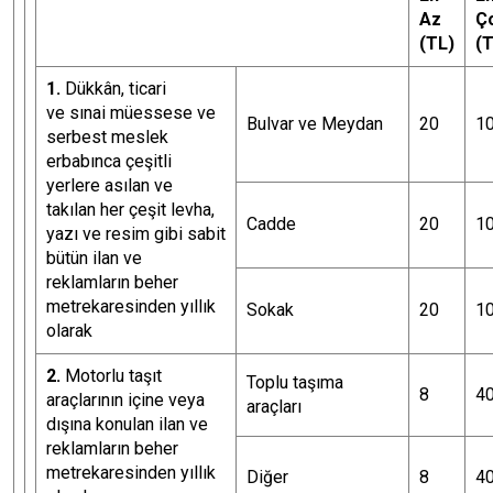
Az
Ç
(TL)
(T
1.
Dükkân, ticari
ve sınai müessese ve
Bulvar ve Meydan
20
1
serbest meslek
erbabınca çeşitli
yerlere asılan ve
takılan her çeşit levha,
Cadde
20
1
yazı ve resim gibi sabit
bütün ilan ve
reklamların beher
metrekaresinden yıllık
Sokak
20
1
olarak
2.
Motorlu taşıt
Toplu taşıma
8
4
araçlarının içine veya
araçları
dışına konulan ilan ve
reklamların beher
metrekaresinden yıllık
Diğer
8
4