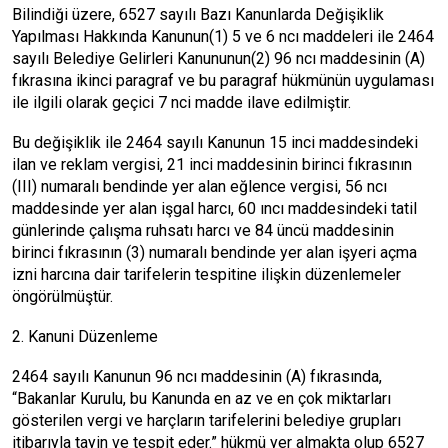
Bilindiği üzere, 6527 sayılı Bazı Kanunlarda Değişiklik
Yapılması Hakkında Kanunun(1) 5 ve 6 ncı maddeleri ile 2464
sayılı Belediye Gelirleri Kanununun(2) 96 ncı maddesinin (A)
fıkrasına ikinci paragraf ve bu paragraf hükmünün uygulaması
ile ilgili olarak geçici 7 nci madde ilave edilmiştir.
Bu değişiklik ile 2464 sayılı Kanunun 15 inci maddesindeki
ilan ve reklam vergisi, 21 inci maddesinin birinci fıkrasının
(III) numaralı bendinde yer alan eğlence vergisi, 56 ncı
maddesinde yer alan işgal harcı, 60 ıncı maddesindeki tatil
günlerinde çalışma ruhsatı harcı ve 84 üncü maddesinin
birinci fıkrasının (3) numaralı bendinde yer alan işyeri açma
izni harcına dair tarifelerin tespitine ilişkin düzenlemeler
öngörülmüştür.
2. Kanuni Düzenleme
2464 sayılı Kanunun 96 ncı maddesinin (A) fıkrasında,
“Bakanlar Kurulu, bu Kanunda en az ve en çok miktarları
gösterilen vergi ve harçların tarifelerini belediye grupları
itibarıyla tayin ve tespit eder.” hükmü yer almakta olup 6527