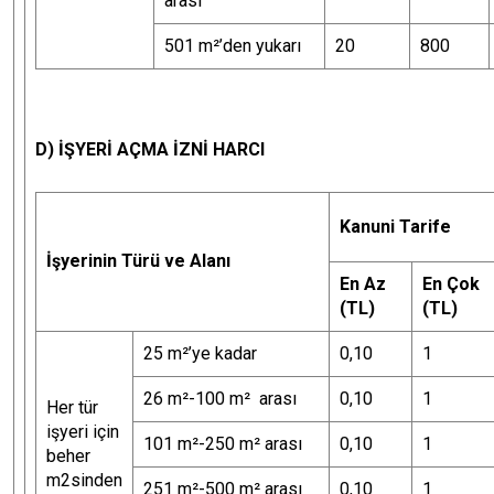
arası
501 m²’den yukarı
20
800
D) İŞYERİ AÇMA İZNİ HARCI
Kanuni Tarife
İşyerinin Türü ve Alanı
En Az
En Çok
(TL)
(TL)
25 m²’ye kadar
0,10
1
26 m²-100 m² arası
0,10
1
Her tür
işyeri için
101 m²-250 m² arası
0,10
1
beher
m2sinden
251 m²-500 m² arası
0,10
1