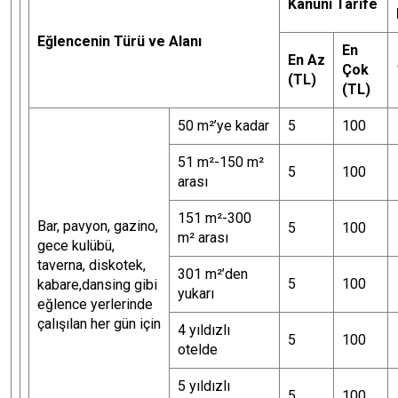
Kanuni Tarife
Eğlencenin Türü ve Alanı
En
En Az
Çok
(TL)
(TL)
50 m²’ye kadar
5
100
51 m²-150 m²
5
100
arası
151 m²-300
Bar, pavyon, gazino,
5
100
m² arası
gece kulübü,
taverna, diskotek,
301 m²’den
5
100
kabare,dansing gibi
yukarı
eğlence yerlerinde
çalışılan her gün için
4 yıldızlı
5
100
otelde
5 yıldızlı
5
100