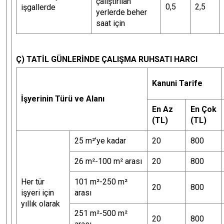
çalıştırılan
0,5
2,5
işgallerde
yerlerde beher
saat için
Ç) TATİL GÜNLERİNDE ÇALIŞMA RUHSATI HARCI
Kanuni Tarife
İşyerinin Türü ve Alanı
En Az
En Çok
(TL)
(TL)
25 m²’ye kadar
20
800
26 m²-100 m² arası
20
800
Her tür
101 m²-250 m²
20
800
işyeri için
arası
yıllık olarak
251 m²-500 m²
20
800