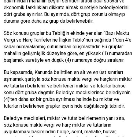
bakımından mahallin çeşitli semtleri arasındaki sosyal ve
ekonomik farklılıkları dikkate almak suretiyle belediyelerini
dört gruba ayırırlar. Bu ayırımda, dört grup zorunlu olmayıp
duruma göre daha az grup da belirlenebilir.
Söz konusu gruplar bu Tebliğin ekinde yer alan “Bazı Maktu
Vergi ve Harç Tarifelerine İlişkin Tablo”nun sağında 1’den 4’e
kadar numaralanmış sütunlardan oluşmaktadır. Bu gruplar
mahallin gelişmişlik düzeyine göre, en yüksek (1) numaradan
başlamak suretiyle en düşük (4) numaraya doğru sıralanır.
Bu kapsamda, Kanunda belirtilen en alt ve en üst sınırları
aşmamak şartıyla söz konusu maktu vergi ve harçların miktar
ve tutarları belirlenir ve belirlenen miktar ve tutarlar bahse
konu dört gruba dağıtılır. Belediye meclislerince belediyenin
(4)’ten daha az bir gruba ayrılması halinde bu miktar ve
tutarların belirlenen gruplar içerisinde dağıtılacağı tabiidir.
Belediye meclisleri, miktar ve tutar belirlemenin yanı sıra,
söz konusu maktu vergi ve harç miktar ve tutarların
uygulanması bakımından bölge, semt, mahalle, bulvar,