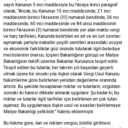
sayılı Kanunun 5 inci maddesiyle bu fıkraya ikinci paragraf
olarak, “Ancak, bu Kanunun 15 inci maddesinde, 21 inci
maddesinin birinci fıkrasının (III) numaralı bendinde, 56 ncı
maddesinde, 60 ıncı maddesinde ve 84 üncü maddesinin
birinci fıkrasının (3) numaralı bendinde yer alan maktu vergi
ve harç tarifeleri, Kanunda belirtilen en alt ve en üst sınırları
aşmamak şartıyla mahallin çeşitli semtleri arasındaki sosyal
ve ekonomik farklılıklar göz önünde tutularak ilgili belediye
meclislerinin önerisi, İçişleri Bakanlığının görüşü ve Maliye
Bakanlığının teklifi üzerine Bakanlar Kurulunca tespit edilir.
Tespit edilen bu tutarlar, her takvim yılı başından geçerli
olmak üzere bir önceki yıla ilişkin olarak Vergi Usul Kanunu
hükümlerine göre belirlenen yeniden değerleme oranında
artırılır. Bu şekilde hesaplanan miktar ve tutarların, virgülden
sonraki iki hanesi dikkate alınarak uygulanır. Şu kadar ki, bu
miktar ve tutarlar ilgili tarifeler için belirlenen en çok tutarı
aşamaz. Bu uygulamaya ilişkin usul ve esasları belirlemeye
Maliye Bakanlığı yetkilidir.” hükmü eklenmiştir.
Bu hükme göre, ilan ve reklam vergisi, biletle girilmesi