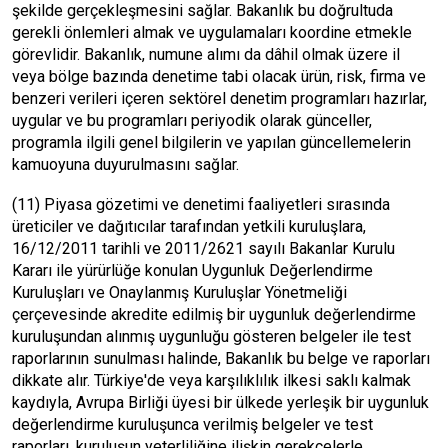
şekilde gerçekleşmesini sağlar. Bakanlık bu doğrultuda
gerekli önlemleri almak ve uygulamaları koordine etmekle
görevlidir. Bakanlık, numune alımı da dâhil olmak üzere il
veya bölge bazında denetime tabi olacak ürün, risk, firma ve
benzeri verileri içeren sektörel denetim programları hazırlar,
uygular ve bu programları periyodik olarak günceller,
programla ilgili genel bilgilerin ve yapılan güncellemelerin
kamuoyuna duyurulmasını sağlar.
(11) Piyasa gözetimi ve denetimi faaliyetleri sırasında
üreticiler ve dağıtıcılar tarafından yetkili kuruluşlara,
16/12/2011 tarihli ve 2011/2621 sayılı Bakanlar Kurulu
Kararı ile yürürlüğe konulan Uygunluk Değerlendirme
Kuruluşları ve Onaylanmış Kuruluşlar Yönetmeliği
çerçevesinde akredite edilmiş bir uygunluk değerlendirme
kuruluşundan alınmış uygunluğu gösteren belgeler ile test
raporlarının sunulması halinde, Bakanlık bu belge ve raporları
dikkate alır. Türkiye'de veya karşılıklılık ilkesi saklı kalmak
kaydıyla, Avrupa Birliği üyesi bir ülkede yerleşik bir uygunluk
değerlendirme kuruluşunca verilmiş belgeler ve test
raporları, kuruluşun yeterliliğine ilişkin gerekçelerle