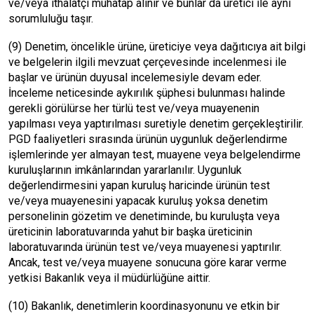
ve/veya ithalatçı muhatap alınır ve bunlar da üretici ile aynı
sorumluluğu taşır.
(9) Denetim, öncelikle ürüne, üreticiye veya dağıtıcıya ait bilgi
ve belgelerin ilgili mevzuat çerçevesinde incelenmesi ile
başlar ve ürünün duyusal incelemesiyle devam eder.
İnceleme neticesinde aykırılık şüphesi bulunması halinde
gerekli görülürse her türlü test ve/veya muayenenin
yapılması veya yaptırılması suretiyle denetim gerçekleştirilir.
PGD faaliyetleri sırasında ürünün uygunluk değerlendirme
işlemlerinde yer almayan test, muayene veya belgelendirme
kuruluşlarının imkânlarından yararlanılır. Uygunluk
değerlendirmesini yapan kuruluş haricinde ürünün test
ve/veya muayenesini yapacak kuruluş yoksa denetim
personelinin gözetim ve denetiminde, bu kuruluşta veya
üreticinin laboratuvarında yahut bir başka üreticinin
laboratuvarında ürünün test ve/veya muayenesi yaptırılır.
Ancak, test ve/veya muayene sonucuna göre karar verme
yetkisi Bakanlık veya il müdürlüğüne aittir.
(10) Bakanlık, denetimlerin koordinasyonunu ve etkin bir