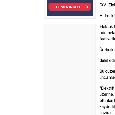
"XV- Elek
Hidrolik 
Elektrik
ödemeksi
faaliyetl
Üreticile
dâhil ed
Bu düzen
üncü mad
"Elektri
üzerine, 
ettirilen
kaydedile
haziran 