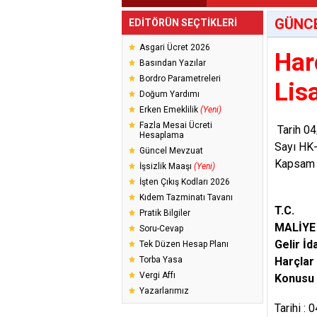
GÜNC
EDİTÖRÜN SEÇTİKLERİ
Asgari Ücret 2026
Har
Basından Yazılar
Bordro Parametreleri
Lis
Doğum Yardımı
Erken Emeklilik
(Yeni)
Fazla Mesai Ücreti
Tarih 0
Hesaplama
Sayı HK
Güncel Mevzuat
Kapsam
İşsizlik Maaşı
(Yeni)
İşten Çıkış Kodları 2026
Kıdem Tazminatı Tavanı
T.C.
Pratik Bilgiler
MALİYE
Soru-Cevap
Gelir İd
Tek Düzen Hesap Planı
Torba Yasa
Harçlar
Vergi Affı
Konusu :
Yazarlarımız
Tarihi :