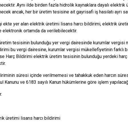
cektir. Aynı ilde birden fazla hidrolik kaynaklara dayalı elektrik 
cek ancak, her bir üretim tesisine ait gayrisafi iş hasılatı ayrı satı
i ekte yer alan elektrik üretimi lisans harcı bildirimi, elektrik üre
e elektronik ortamda da verilebilecektir.
 üretim tesisinin bulunduğu yer vergi dairesinde kurumlar vergisi 
irimi bu vergi dairesine, kurumlar vergisi mükellefiyetinin farklı 
se Harç Bildirimi elektrik üretim tesisinin bulunduğu yerdeki harç 
tir.
diriminin süresi içinde verilmemesi ve tahakkuk eden harcın sür
ul Kanunu ve 6183 sayılı Kanun hükümlerine göre işlem yapılacağı 
r.
rik üretimi lisans harcı bildirimi