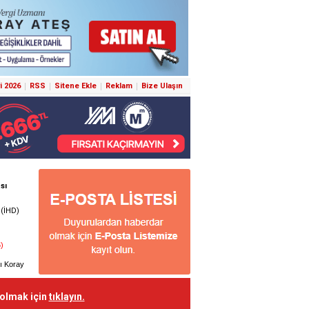
i 2026
RSS
Sitene Ekle
Reklam
Bize Ulaşın
 olmak için
tıklayın.