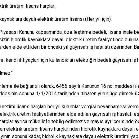
trik üretimi lisans harçları:
kaynaklara dayalı elektrik üretim lisansı (Her yıl için):
 Piyasası Kanunu kapsamında, özelleştirme bedeli, lisans ihale be
zin hidrolik kaynaklara dayalı elektrik üretim faaliyetinde bulunan
erden elde ettikleri bir önceki yıl gayrisafi iş hasılatı üzerinden B
rin kendi ihtiyaçları için kullandıkları elektriğin bedeli gayrisafi iş 
ilmez."
leme ile bağlantılı olarak, 6456 sayılı Kanunun 16 ncı maddesi i
desinin sonuna 1/1/2014 tarihinden itibaren yürürlüğe girmek üze
k üretimi lisans harçları her yıl kurumlar vergisi beyannamesi verm
elektrik üretim faaliyetlerinden elde edilen gayrisafi iş hasılatı es
 harçlar ayrıca mükellefe tebliğ edilmez ve mayıs ayı içerisinde öd
n elektrik üretimi lisans harçlarından hidrolik kaynaklara dayalı el
ayının sonuna kadar, hidrolik kaynaklara dayalı elektrik üretimi yap