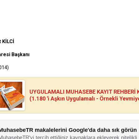
 KİLCİ
aresi Başkanı
014)
UYGULAMALI MUHASEBE KAYIT REHBERİ Kİ
(1.180 'i Aşkın Uygulamalı - Örnekli Yevmiy
MuhasebeTR makalelerini Google'da daha sık görün
MuhasebeTR'yi tercih ettiğiniz kaynaklara ekleyerek nitelikli