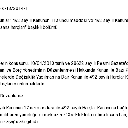
 HK-13/2014-1
anunlar : 492 sayılı Kanunun 113 üncü maddesi ve 492 sayılı Kanuna b
isans harçları" başlıklı bölümü
lerin konusunu, 18/04/2013 tarih ve 28622 sayılı Resmi Gazete'
anı ve Borç Yönetiminin Düzenlenmesi Hakkında Kanun İle Bazı
elerde Değişiklik Yapılmasına Dair Kanun ile 492 sayılı Harçlar 
arçları oluşturmaktadır.
l Düzenleme:
ılı Kanunun 17 nci maddesi ile 492 sayılı Harçlar Kanununa bağlı 
en itibaren yürürlüğe girmek üzere "XV-Elektrik üretimi lisans har
e aşağıdaki gibidir.