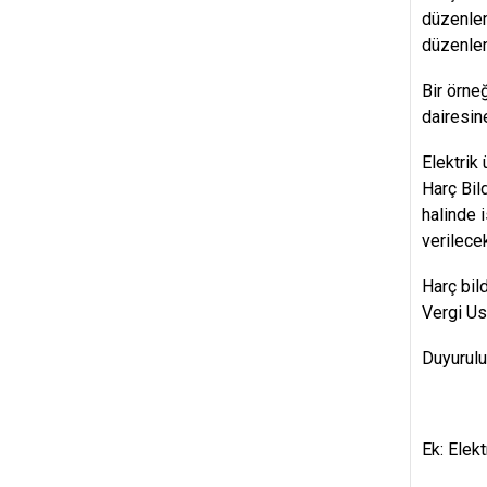
düzenlene
düzenlene
Bir örneğ
dairesin
Elektrik
Harç Bild
halinde i
verilecek
Harç bil
Vergi Us
Duyurulu
Ek: Elekt