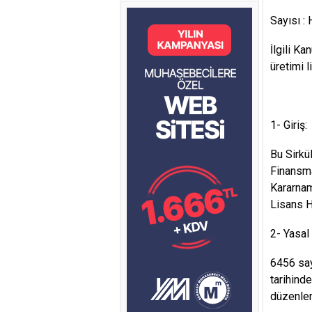
Sayısı :
İlgili K
üretimi l
1- Giriş:
Bu Sirkü
Finansm
Kararnam
Lisans H
2- Yasa
6456 say
tarihind
düzenlem