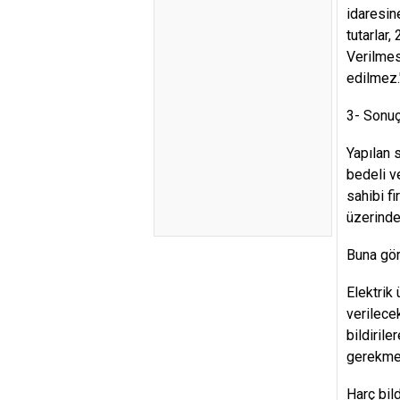
idaresin
tutarlar
Verilmes
edilmez.
3- Sonuç
Yapılan 
bedeli v
sahibi fi
üzerinde
Buna gör
Elektrik
verilecek
bildiril
gerekmek
Harç bild