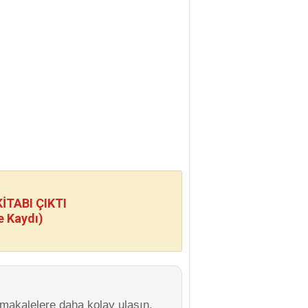
TABI ÇIKTI
e Kaydı)
 makalelere daha kolay ulaşın.