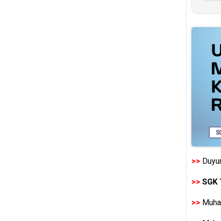
>>
Duyur
>>
SGK 
>>
Muhas