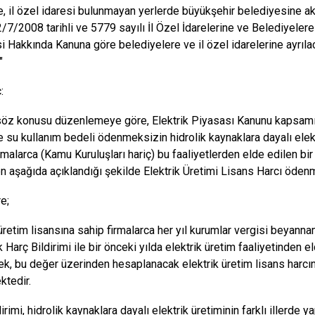
e, il özel idaresi bulunmayan yerlerde büyükşehir belediyesine akt
, 2/7/2008 tarihli ve 5779 sayılı İl Özel İdarelerine ve Belediyele
i Hakkında Kanuna göre belediyelere ve il özel idarelerine ayrıla
"
:
söz konusu düzenlemeye göre, Elektrik Piyasası Kanunu kapsamınd
e su kullanım bedeli ödenmeksizin hidrolik kaynaklara dayalı elekt
rmalarca (Kamu Kuruluşları hariç) bu faaliyetlerden elde edilen bir ö
n aşağıda açıklandığı şekilde Elektrik Üretimi Lisans Harcı öde
e;
 üretim lisansına sahip firmalarca her yıl kurumlar vergisi beyann
 Harç Bildirimi ile bir önceki yılda elektrik üretim faaliyetinden el
erek, bu değer üzerinden hesaplanacak elektrik üretim lisans harc
tedir.
irimi, hidrolik kaynaklara dayalı elektrik üretiminin farklı illerde yap