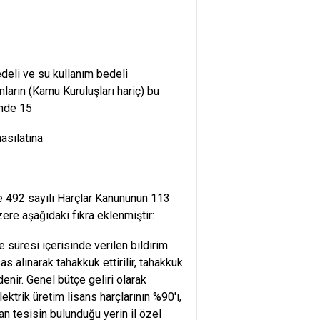
deli ve su kullanım bedeli
ların (Kamu Kuruluşları hariç) bu
inde 15
hasılatına
le 492 sayılı Harçlar Kanununun 113
re aşağıdaki fıkra eklenmiştir:
e süresi içerisinde verilen bildirim
as alınarak tahakkuk ettirilir, tahakkuk
enir. Genel bütçe geliri olarak
ektrik üretim lisans harçlarının %90'ı,
an tesisin bulunduğu yerin il özel