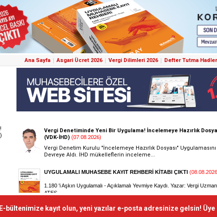
Ana Sayfa
Asgari Ücret 2026
Vergi Dilimleri 2026
Defter Tutma Hadler
!
)
E-bültenimize kayıt olun, yeni yazılar e-posta adresinize gelsin! Üye