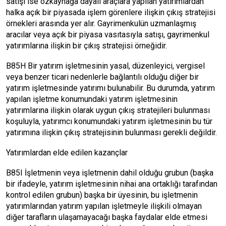
satışı ise özkaynağa dayalı araçlara yapılan yatırımlardan
halka açık bir piyasada işlem görenlere ilişkin çıkış stratejisi
örnekleri arasında yer alır. Gayrimenkulün uzmanlaşmış
aracılar veya açık bir piyasa vasıtasıyla satışı, gayrimenkul
yatırımlarına ilişkin bir çıkış stratejisi örneğidir.
B85H Bir yatırım işletmesinin yasal, düzenleyici, vergisel
veya benzer ticari nedenlerle bağlantılı olduğu diğer bir
yatırım işletmesinde yatırımı bulunabilir. Bu durumda, yatırım
yapılan işletme konumundaki yatırım işletmesinin
yatırımlarına ilişkin olarak uygun çıkış stratejileri bulunması
koşuluyla, yatırımcı konumundaki yatırım işletmesinin bu tür
yatırımına ilişkin çıkış stratejisinin bulunması gerekli değildir.
Yatırımlardan elde edilen kazançlar
B85I İşletmenin veya işletmenin dahil olduğu grubun (başka
bir ifadeyle, yatırım işletmesinin nihai ana ortaklığı tarafından
kontrol edilen grubun) başka bir üyesinin, bu işletmenin
yatırımlarından yatırım yapılan işletmeyle ilişkili olmayan
diğer tarafların ulaşamayacağı başka faydalar elde etmesi