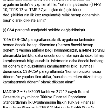
uygulama tarihi”ne yapılan atıflar, “Yatırım İşletmeleri (TFRS
10, TFRS 12 ve TMS 27’ye ilişkin değişiklikler)
değişikliklerinin ilk kez uygulandığı yıllık hesap döneminin
başı” olarak dikkate alınır.”
(ı) C6A paragrafı aşağıdaki şekilde değiştirilmiştir.
“C6A C3B-C5A paragraflarındaki ilk uygulama tarihinden
hemen önceki hesap dönemine (“hemen önceki hesap
dönemi”) yapılan atıflarla bağlı kalınmaksızın, işletme zorunlu
olmamakla birlikte, daha önceki dönemler için de düzeltilmiş
karşılaştırmalı bilgi sunabilir. İşletmenin daha önceki herhangi
bir dönem için düzeltilmiş karşılaştırmalı bilgi sunması
durumunda, C3B-C5A paragraflarında “hemen önceki hesap
dönemi”ne yapılan tüm atıflar, “sunulan en erken düzeltilmiş
karşılaştırmalı dönem” olarak dikkate alınır.”
MADDE 2 – 3/5/2009 tarihli ve 27217 sayılı Resmî
Gazete’de yayımlanan Türkiye Finansal Raporlama
Standartlarının İlk Uygulamasına İlişkin Türkiye Finansal
Raporlama Standardı (TFRS 1) Hakkında Tebliğ (Sıra No: