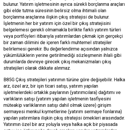
bulunur. Yatırım işletmesinin ayrıca sürekli borçlanma araçları
gibi elde tutma süresinin belirsiz olma ihtimali olan
borçlanma araçlarına ilişkin çıkış stratejisi de bulunur.
İşletmenin her bir yatırım için özel bir çıkış stratejisini
belgelemesi gerekli olmamakla birlikte farklı yatırım türleri
veya portföyleri itibarıyla yatırımlardan çıkmak için gerçekçi
bir zaman dilimini de içeren farklı muhtemel stratejiler
belirlemesi gerekir. Bu değerlendirme açısından yalnızca
yükümlülüklerin yerine getirilmediği sözleşmenin ihlali gibi
durumlarda devreye girecek çıkış mekanizmaları çıkış
stratejileri olarak dikkate alınmaz.
B85G Çıkış stratejileri yatırımın türüne göre değişebilir. Halka
arz, özel arz, bir işin ticari satışı, yatırım yapılan
işletmelerdeki ortaklık paylarının (yatırımcılara) dağıtımı ve
varlıkların satışı (yatırım yapılan işletmenin tasfiyesini
müteakip varlıklarının satışı dahil olmak üzere) girişim
sermayesi menkul kıymetlerine (yatırım sermaye fonlarına)
yapılan yatırımlara ilişkin çıkış stratejisi örnekleri arasındadır.
Yatırımın özel bir arz yoluyla veya halka açık bir piyasada