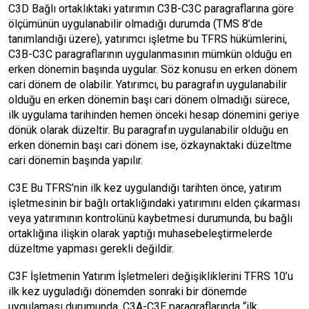
C3D Bağlı ortaklıktaki yatırımın C3B-C3C paragraflarına göre
ölçümünün uygulanabilir olmadığı durumda (TMS 8’de
tanımlandığı üzere), yatırımcı işletme bu TFRS hükümlerini,
C3B-C3C paragraflarının uygulanmasının mümkün olduğu en
erken dönemin başında uygular. Söz konusu en erken dönem
cari dönem de olabilir. Yatırımcı, bu paragrafın uygulanabilir
olduğu en erken dönemin başı cari dönem olmadığı sürece,
ilk uygulama tarihinden hemen önceki hesap dönemini geriye
dönük olarak düzeltir. Bu paragrafın uygulanabilir olduğu en
erken dönemin başı cari dönem ise, özkaynaktaki düzeltme
cari dönemin başında yapılır.
C3E Bu TFRS’nin ilk kez uygulandığı tarihten önce, yatırım
işletmesinin bir bağlı ortaklığındaki yatırımını elden çıkarması
veya yatırımının kontrolünü kaybetmesi durumunda, bu bağlı
ortaklığına ilişkin olarak yaptığı muhasebeleştirmelerde
düzeltme yapması gerekli değildir.
C3F İşletmenin Yatırım İşletmeleri değişikliklerini TFRS 10’u
ilk kez uyguladığı dönemden sonraki bir dönemde
uygulaması durumunda, C3A-C3E paragraflarında “ilk