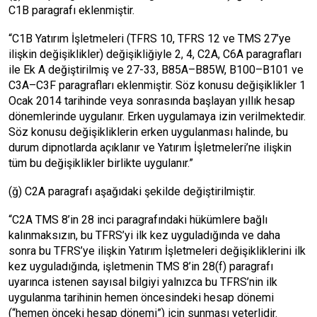
C1B paragrafı eklenmiştir.
“C1B Yatırım İşletmeleri (TFRS 10, TFRS 12 ve TMS 27’ye
ilişkin değişiklikler) değişikliğiyle 2, 4, C2A, C6A paragrafları
ile Ek A değiştirilmiş ve 27-33, B85A–B85W, B100–B101 ve
C3A–C3F paragrafları eklenmiştir. Söz konusu değişiklikler 1
Ocak 2014 tarihinde veya sonrasında başlayan yıllık hesap
dönemlerinde uygulanır. Erken uygulamaya izin verilmektedir.
Söz konusu değişikliklerin erken uygulanması halinde, bu
durum dipnotlarda açıklanır ve Yatırım İşletmeleri’ne ilişkin
tüm bu değişiklikler birlikte uygulanır.”
(ğ) C2A paragrafı aşağıdaki şekilde değiştirilmiştir.
“C2A TMS 8’in 28 inci paragrafındaki hükümlere bağlı
kalınmaksızın, bu TFRS’yi ilk kez uyguladığında ve daha
sonra bu TFRS’ye ilişkin Yatırım İşletmeleri değişikliklerini ilk
kez uyguladığında, işletmenin TMS 8’in 28(f) paragrafı
uyarınca istenen sayısal bilgiyi yalnızca bu TFRS’nin ilk
uygulanma tarihinin hemen öncesindeki hesap dönemi
(“hemen önceki hesap dönemi”) için sunması yeterlidir.