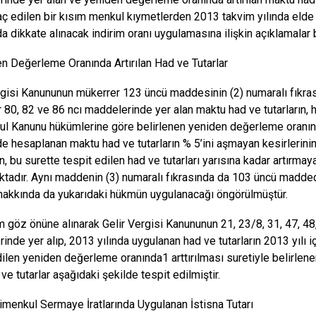
aç edilen bir kısım menkul kıymetlerden 2013 takvim yılında elde
a dikkate alınacak indirim oranı uygulamasına ilişkin açıklamalar
en Değerleme Oranında Artırılan Had ve Tutarlar
rgisi Kanununun mükerrer 123 üncü maddesinin (2) numaralı fıkras
80, 82 ve 86 ncı maddelerinde yer alan maktu had ve tutarların, her
ul Kanunu hükümlerine göre belirlenen yeniden değerleme oranınd
de hesaplanan maktu had ve tutarların % 5’ini aşmayan kesirlerini
n, bu surette tespit edilen had ve tutarları yarısına kadar artırm
ktadır. Aynı maddenin (3) numaralı fıkrasında da 103 üncü maddede 
ı hakkında da yukarıdaki hükmün uygulanacağı öngörülmüştür.
 göz önüne alınarak Gelir Vergisi Kanununun 21, 23/8, 31, 47, 48
inde yer alıp, 2013 yılında uygulanan had ve tutarların 2013 yılı i
dilen yeniden değerleme oranında1 arttırılması suretiyle belirlen
ve tutarlar aşağıdaki şekilde tespit edilmiştir.
rimenkul Sermaye İratlarında Uygulanan İstisna Tutarı