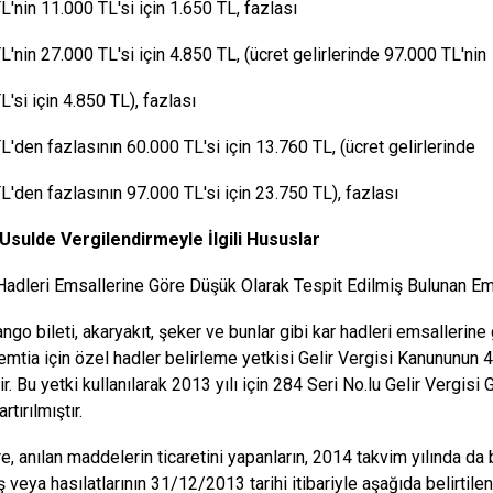
0 TL'nin 11.000 TL'si için 1.650 TL, fazl
L'nin 27.000 TL'si için 4.850 TL, (ücret gelirlerinde 97.000 TL'nin
00 TL'si için 4.850 TL), fazlas
L'den fazlasının 60.000 TL'si için 13.760 TL, (ücret gelirlerinde
 TL'den fazlasının 97.000 TL'si için 23.750 TL), f
t Usulde Vergilendirmeyle
İ
lgili Hususlar
 Hadleri Emsallerine Göre Düşük Olarak Tespit Edilmiş Bulunan Em
ango bileti, akaryakıt, şeker ve bunlar gibi kar hadleri emsallerin
emtia için özel hadler belirleme yetkisi Gelir Vergisi Kanununun 
ir. Bu yetki kullanılarak 2013 yılı için 284 Seri No.lu Gelir Vergisi 
rtırılmıştır.
e, anılan maddelerin ticaretini yapanların, 2014 takvim yılında da 
tış veya hasılatlarının 31/12/2013 tarihi itibariyle aşağıda belirt