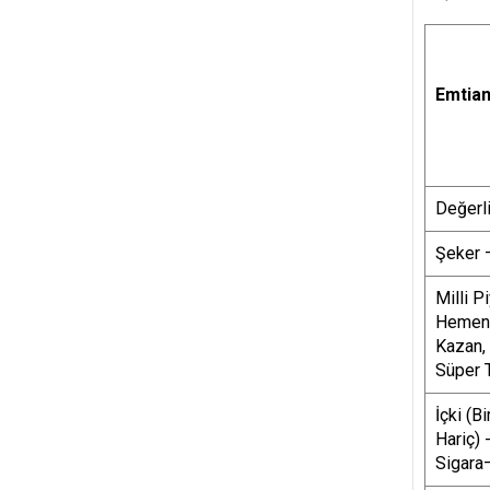
Emtian
Değerli
Şeker 
Milli Pi
Hemen
Kazan,
Süper 
İçki (B
Hariç)
Sigara