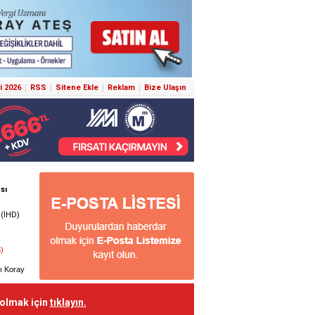
i 2026
RSS
Sitene Ekle
Reklam
Bize Ulaşın
 olmak için
tıklayın.