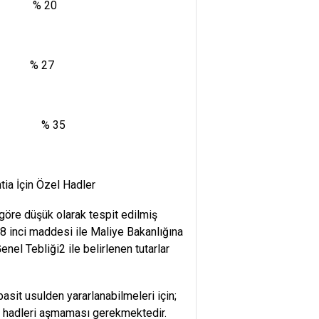
ası % 20
ı % 27
azlası % 35
tia İçin Özel Hadler
e göre düşük olarak tespit edilmiş
48 inci maddesi ile Maliye Bakanlığına
Genel Tebliği2 ile belirlenen tutarlar
basit usulden yararlanabilmeleri için;
ilen hadleri aşmaması gerekmektedir.