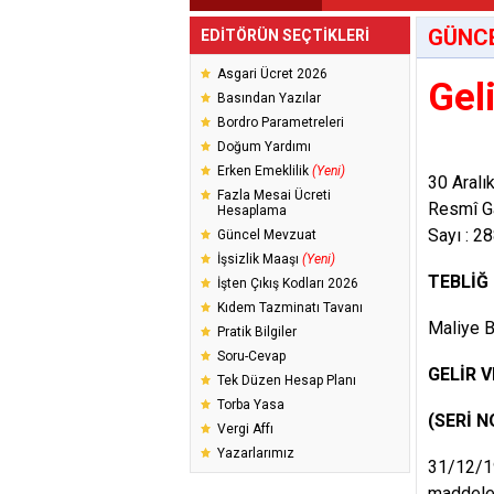
GÜNC
EDİTÖRÜN SEÇTİKLERİ
Asgari Ücret 2026
Gel
Basından Yazılar
Bordro Parametreleri
Doğum Yardımı
Erken Emeklilik
(Yeni)
30 Aral
Fazla Mesai Ücreti
Resmî G
Hesaplama
Sayı : 2
Güncel Mevzuat
İşsizlik Maaşı
(Yeni)
TEBLİĞ
İşten Çıkış Kodları 2026
Kıdem Tazminatı Tavanı
Maliye B
Pratik Bilgiler
Soru-Cevap
GELİR V
Tek Düzen Hesap Planı
Torba Yasa
(SERİ N
Vergi Affı
Yazarlarımız
31/12/19
maddeler