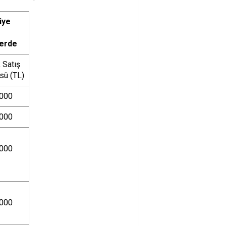
iye
lerde
k Satış
sü (TL)
.000
.000
.000
.000