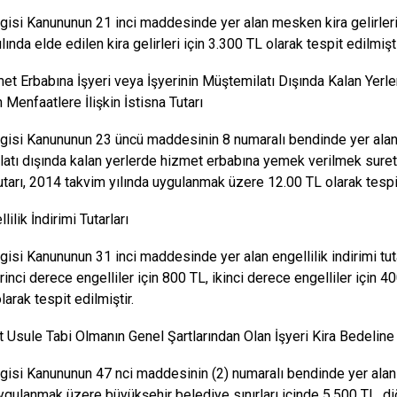
rgisi Kanununun 21 inci maddesinde yer alan mesken kira gelirleri 
lında elde edilen kira gelirleri için 3.300 TL olarak tespit edilmişti
met Erbabına İşyeri veya İşyerinin Müştemilatı Dışında Kalan Yer
 Menfaatlere İlişkin İstisna Tutarı
rgisi Kanununun 23 üncü maddesinin 8 numaralı bendinde yer alan, 
atı dışında kalan yerlerde hizmet erbabına yemek verilmek sureti
tutarı, 2014 takvim yılında uygulanmak üzere 12.00 TL olarak tespit
llilik İndirimi Tutarları
rgisi Kanununun 31 inci maddesinde yer alan engellilik indirimi tu
rinci derece engelliler için 800 TL, ikinci derece engelliler için 4
arak tespit edilmiştir.
it Usule Tabi Olmanın Genel Şartlarından Olan İşyeri Kira Bedeline İ
rgisi Kanununun 47 nci maddesinin (2) numaralı bendinde yer alan 
uygulanmak üzere büyükşehir belediye sınırları içinde 5.500 TL, di