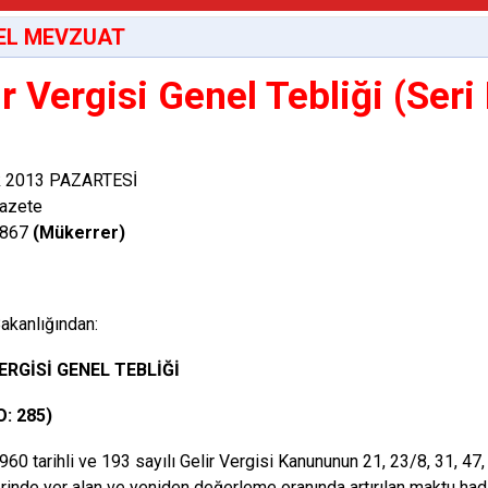
EL MEVZUAT
ir Vergisi Genel Tebliği (Seri
ık 2013 PAZARTESİ
azete
8867
(Mükerrer)
akanlığından:
ERGİSİ GENEL TEBLİĞİ
O: 285)
60 tarihli ve 193 sayılı Gelir Vergisi Kanununun 21, 23/8, 31, 47
inde yer alan ve yeniden değerleme oranında artırılan maktu had 