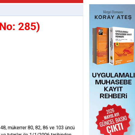
 No: 285)
, 48, mükerrer 80, 82, 86 ve 103 üncü
ve tutarlar ile 1/1/2006 tarihinden