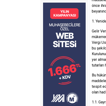
önce ihr
beyanınd
1. Yenid
Gelir Ve
mükerrer 
Vergi Us
bu şekil
Kurulunu
yer alma
tutarlar
Bu hüküm
maddeler
tespit e
olan had 
1.1. Gay