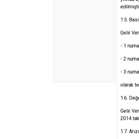
edilmişti
1.5. Bas
Gelir Ve
- 1 numa
- 2 numa
- 3 numa
olarak te
1.6. Değe
Gelir Ve
2014 tak
1.7. Arız