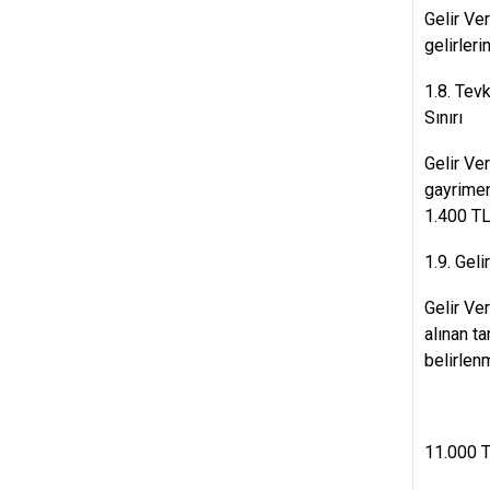
Gelir Ve
gelirler
1.8. Tev
Sınırı
Gelir Ve
gayrimen
1.400 TL 
1.9. Gel
Gelir Ve
alınan t
belirlenm
11