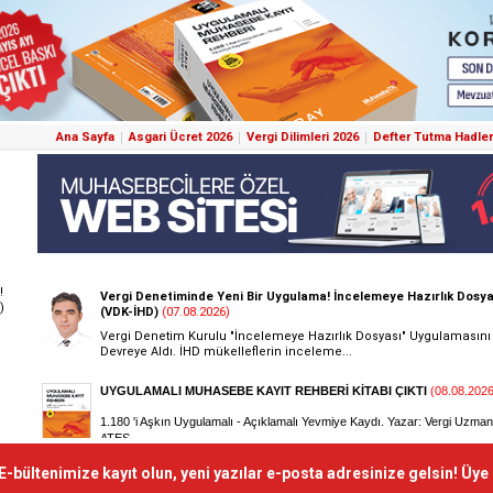
Ana Sayfa
Asgari Ücret 2026
Vergi Dilimleri 2026
Defter Tutma Hadler
!
)
E-bültenimize kayıt olun, yeni yazılar e-posta adresinize gelsin! Üye