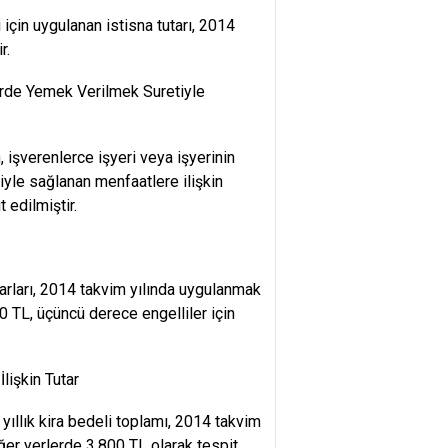
için uygulanan istisna tutarı, 2014
r.
lerde Yemek Verilmek Suretiyle
işverenlerce işyeri veya işyerinin
yle sağlanan menfaatlere ilişkin
 edilmiştir.
tarları, 2014 takvim yılında uygulanmak
00 TL, üçüncü derece engelliler için
lişkin Tutar
yıllık kira bedeli toplamı, 2014 takvim
ğer yerlerde 3.800 TL olarak tespit