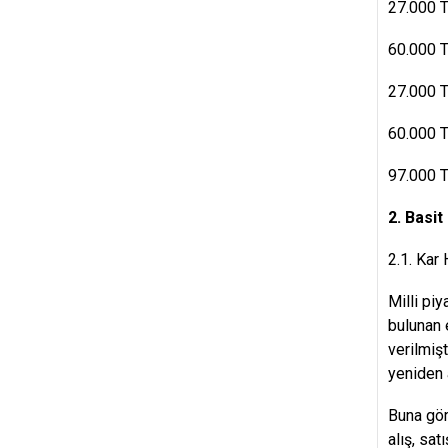
27.00
60.000 T
27.0
60.000 T
97.000
2. Basi
2.1. Kar
Milli piy
bulunan 
verilmişt
yeniden a
Buna gör
alış, sa