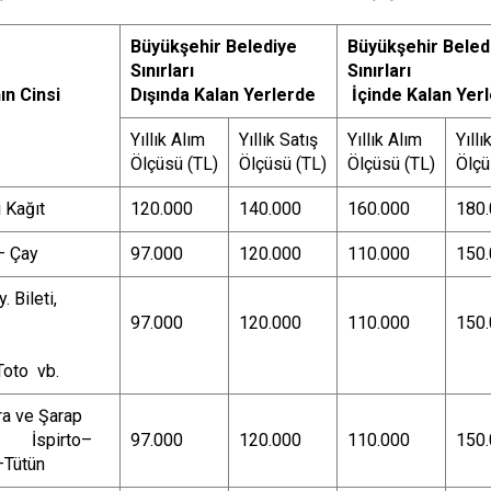
Büyükşehir Belediye
Büyükşehir Beled
Sınırları
Sınırları
ın Cinsi
Dışında Kalan Yerlerde
İçinde Kalan Yer
Yıllık Alım
Yıllık Satış
Yıllık Alım
Yıllı
Ölçüsü (TL)
Ölçüsü (TL)
Ölçüsü (TL)
Ölçü
 Kağıt
120.000
140.000
160.000
180
– Çay
97.000
120.000
110.000
150
y. Bileti,
97.000
120.000
110.000
150
Toto vb.
ira ve Şarap
 - İspirto–
97.000
120.000
110.000
150
–Tütün