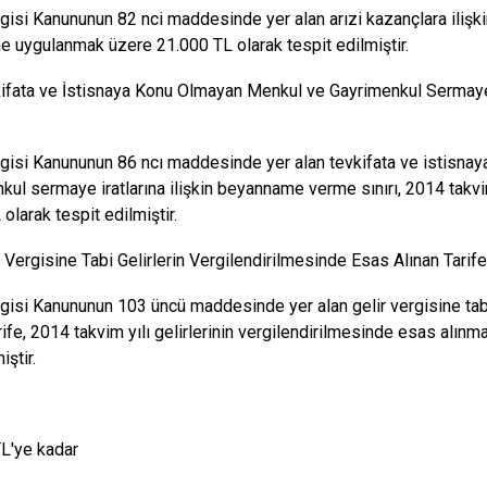
rgisi Kanununun 82 nci maddesinde yer alan arızi kazançlara ilişkin
ine uygulanmak üzere 21.000 TL olarak tespit edilmiştir.
kifata ve İstisnaya Konu Olmayan Menkul ve Gayrimenkul Sermaye
rgisi Kanununun 86 ncı maddesinde yer alan tevkifata ve istisna
kul sermaye iratlarına ilişkin beyanname verme sınırı, 2014 takvi
olarak tespit edilmiştir.
ir Vergisine Tabi Gelirlerin Vergilendirilmesinde Esas Alınan Tarife
rgisi Kanununun 103 üncü maddesinde yer alan gelir vergisine tabi
arife, 2014 takvim yılı gelirlerinin vergilendirilmesinde esas alı
iştir.
.000 TL'ye kadar %