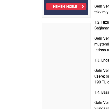
Gelir Ve
takvim yı
1.2. Hiz
Sağlanan
Gelir Ve
müştemil
istisna 
1.3. Enge
Gelir Ve
üzere; bi
190 TL ol
1.4. Bas
Gelir Ve
yılında 