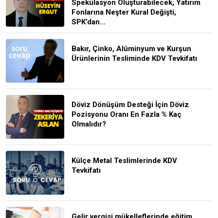
Spekülasyon Oluşturabilecek, Yatırım
Fonlarına Neşter Kural Değişti,
SPK’dan...
Bakır, Çinko, Alüminyum ve Kurşun
Ürünlerinin Tesliminde KDV Tevkifatı
Döviz Dönüşüm Desteği İçin Döviz
Pozisyonu Oranı En Fazla % Kaç
Olmalıdır?
Külçe Metal Teslimlerinde KDV
Tevkifatı
Gelir vergisi mükelleflerinde eğitim