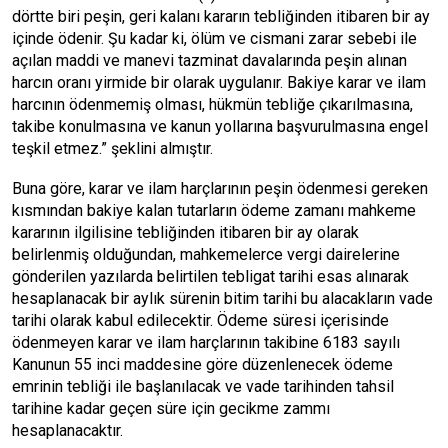
dörtte biri peşin, geri kalanı kararın tebliğinden itibaren bir ay
içinde ödenir. Şu kadar ki, ölüm ve cismani zarar sebebi ile
açılan maddi ve manevi tazminat davalarında peşin alınan
harcın oranı yirmide bir olarak uygulanır. Bakiye karar ve ilam
harcının ödenmemiş olması, hükmün tebliğe çıkarılmasına,
takibe konulmasına ve kanun yollarına başvurulmasına engel
teşkil etmez.” şeklini almıştır.
Buna göre, karar ve ilam harçlarının peşin ödenmesi gereken
kısmından bakiye kalan tutarların ödeme zamanı mahkeme
kararının ilgilisine tebliğinden itibaren bir ay olarak
belirlenmiş olduğundan, mahkemelerce vergi dairelerine
gönderilen yazılarda belirtilen tebligat tarihi esas alınarak
hesaplanacak bir aylık sürenin bitim tarihi bu alacakların vade
tarihi olarak kabul edilecektir. Ödeme süresi içerisinde
ödenmeyen karar ve ilam harçlarının takibine 6183 sayılı
Kanunun 55 inci maddesine göre düzenlenecek ödeme
emrinin tebliği ile başlanılacak ve vade tarihinden tahsil
tarihine kadar geçen süre için gecikme zammı
hesaplanacaktır.