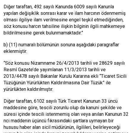
Diğer taraftan, 492 sayılı Kanunda 6009 sayılı Kanunla
yapılan değişiklik sonrası karar ve ilam harcının ödenmemiş
olması ilgiliye ilam verilmesine engel teşkil etmediğinden,
söz konusu harcın tahsiline ilişkin bilginin ilgili mahkemeye
bildirilmesine gerek bulunmamaktadır.”
b) (11) numaralı bölümünün sonuna aşağıdaki paragraflar
eklenmiştir.
“Söz konusu Nizamname 26/4/2013 tarihli ve 28629 sayılı
Resmî Gazete’de yayımlanan 11/3/2013 tarihli ve
2013/4478 sayılı Bakanlar Kurulu Kararına ekli “Ticaret Sicili
Tüzüğünün Yürürlükten Kaldırılmasına Dair Tüzük” ile
yürürlükten kaldırılmıştır.
Diğer taraftan, 6102 sayılı Türk Ticaret Kanunun 33 üncü
maddesine göre, tescili zorunlu olup da kanuni şekilde ve
süresi içinde tescili istenmemiş olan veya anılan Kanunun 32
nci maddenin üçüncü fıkrasındaki şartlara uymayan bir
hususu haber alan sicil müdürünün, ilgilileri, belirleyeceği