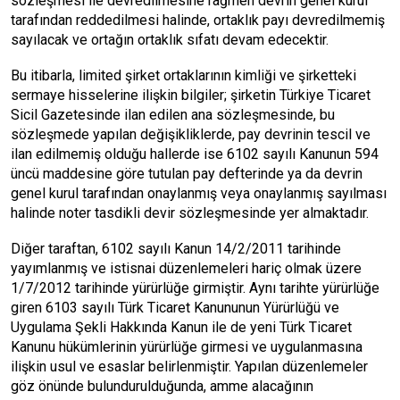
sözleşmesi ile devredilmesine rağmen devrin genel kurul
tarafından reddedilmesi halinde, ortaklık payı devredilmemiş
sayılacak ve ortağın ortaklık sıfatı devam edecektir.
Bu itibarla, limited şirket ortaklarının kimliği ve şirketteki
sermaye hisselerine ilişkin bilgiler; şirketin Türkiye Ticaret
Sicil Gazetesinde ilan edilen ana sözleşmesinde, bu
sözleşmede yapılan değişikliklerde, pay devrinin tescil ve
ilan edilmemiş olduğu hallerde ise 6102 sayılı Kanunun 594
üncü maddesine göre tutulan pay defterinde ya da devrin
genel kurul tarafından onaylanmış veya onaylanmış sayılması
halinde noter tasdikli devir sözleşmesinde yer almaktadır.
Diğer taraftan, 6102 sayılı Kanun 14/2/2011 tarihinde
yayımlanmış ve istisnai düzenlemeleri hariç olmak üzere
1/7/2012 tarihinde yürürlüğe girmiştir. Aynı tarihte yürürlüğe
giren 6103 sayılı Türk Ticaret Kanununun Yürürlüğü ve
Uygulama Şekli Hakkında Kanun ile de yeni Türk Ticaret
Kanunu hükümlerinin yürürlüğe girmesi ve uygulanmasına
ilişkin usul ve esaslar belirlenmiştir. Yapılan düzenlemeler
göz önünde bulundurulduğunda, amme alacağının