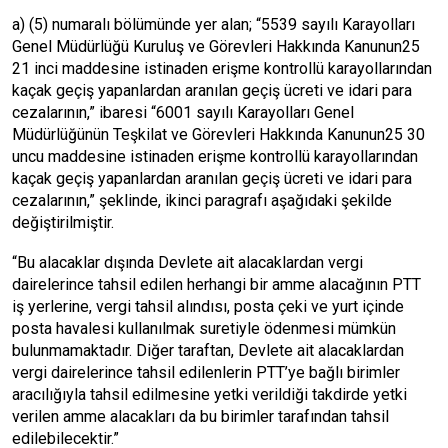
a) (5) numaralı bölümünde yer alan; “5539 sayılı Karayolları
Genel Müdürlüğü Kuruluş ve Görevleri Hakkında Kanunun25
21 inci maddesine istinaden erişme kontrollü karayollarından
kaçak geçiş yapanlardan aranılan geçiş ücreti ve idari para
cezalarının,” ibaresi “6001 sayılı Karayolları Genel
Müdürlüğünün Teşkilat ve Görevleri Hakkında Kanunun25 30
uncu maddesine istinaden erişme kontrollü karayollarından
kaçak geçiş yapanlardan aranılan geçiş ücreti ve idari para
cezalarının,” şeklinde, ikinci paragrafı aşağıdaki şekilde
değiştirilmiştir.
“Bu alacaklar dışında Devlete ait alacaklardan vergi
dairelerince tahsil edilen herhangi bir amme alacağının PTT
iş yerlerine, vergi tahsil alındısı, posta çeki ve yurt içinde
posta havalesi kullanılmak suretiyle ödenmesi mümkün
bulunmamaktadır. Diğer taraftan, Devlete ait alacaklardan
vergi dairelerince tahsil edilenlerin PTT’ye bağlı birimler
aracılığıyla tahsil edilmesine yetki verildiği takdirde yetki
verilen amme alacakları da bu birimler tarafından tahsil
edilebilecektir.”