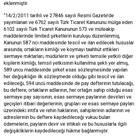
eklenmiştir.
“14/2/2011 tarihli ve 27846 sayılı Resmî Gazete’de
yayımlanan ve 6762 sayılı Türk Ticaret Kanununu mülga eden
6102 sayılı Türk Ticaret Kanununun 573 ve müteakip
maddelerinde limited şirketlerin kuruluşu düzenlenmiş,
Kanunun 587 nci maddesinde tescil ve ilan edilecek hususlar
arasında; ortakların kimliği ve koymayı taahhüt ettikleri
sermaye miktarları, müdürlerin ve şirketi temsile yetkili diğer
kişilerin kimliği, temsil yetkisinin kullanılma şekli yer almış,
589 uncu maddesinde şirket esas sözleşmesinde yapılan
her değişikliğin ilk sözleşmede olduğu gibi tescil ve ilan
edileceği, 594 üncü maddesinde de pay defterinin tutulacağı,
bu deftere; ortakların adlarının, her ortağın sahip olduğu esas
sermaye pay sayısının, esas sermaye paylarının devirleri ve
geçişleri itibari değerlerinin, grupları ve esas sermaye payları
üzerindeki intifa ve rehin haklarının, sahiplerinin adlarının ve
adreslerinin bu deftere kaydedileceği vukuu bulan
ödemelerin, payların devir ve intikali ve bu hususlarla ilgili
değişikliklerin kaydedileceği hükme bağlanmıştır.