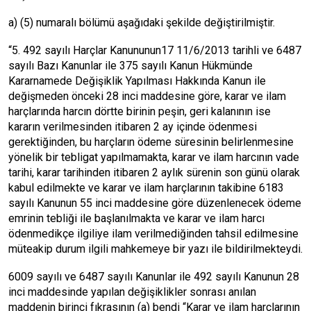
a) (5) numaralı bölümü aşağıdaki şekilde değiştirilmiştir.
“5. 492 sayılı Harçlar Kanununun17 11/6/2013 tarihli ve 6487
sayılı Bazı Kanunlar ile 375 sayılı Kanun Hükmünde
Kararnamede Değişiklik Yapılması Hakkında Kanun ile
değişmeden önceki 28 inci maddesine göre, karar ve ilam
harçlarında harcın dörtte birinin peşin, geri kalanının ise
kararın verilmesinden itibaren 2 ay içinde ödenmesi
gerektiğinden, bu harçların ödeme süresinin belirlenmesine
yönelik bir tebligat yapılmamakta, karar ve ilam harcının vade
tarihi, karar tarihinden itibaren 2 aylık sürenin son günü olarak
kabul edilmekte ve karar ve ilam harçlarının takibine 6183
sayılı Kanunun 55 inci maddesine göre düzenlenecek ödeme
emrinin tebliği ile başlanılmakta ve karar ve ilam harcı
ödenmedikçe ilgiliye ilam verilmediğinden tahsil edilmesine
müteakip durum ilgili mahkemeye bir yazı ile bildirilmekteydi.
6009 sayılı ve 6487 sayılı Kanunlar ile 492 sayılı Kanunun 28
inci maddesinde yapılan değişiklikler sonrası anılan
maddenin birinci fıkrasının (a) bendi “Karar ve ilam harçlarının