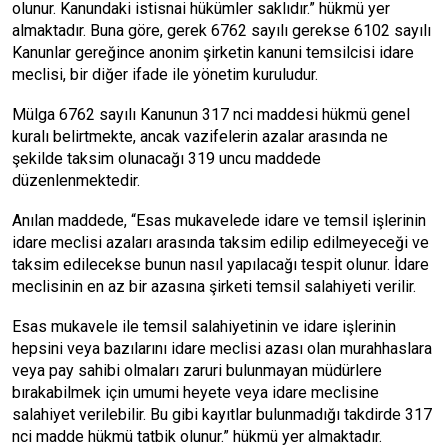
olunur. Kanundaki istisnai hükümler saklıdır.” hükmü yer
almaktadır. Buna göre, gerek 6762 sayılı gerekse 6102 sayılı
Kanunlar gereğince anonim şirketin kanuni temsilcisi idare
meclisi, bir diğer ifade ile yönetim kuruludur.
Mülga 6762 sayılı Kanunun 317 nci maddesi hükmü genel
kuralı belirtmekte, ancak vazifelerin azalar arasında ne
şekilde taksim olunacağı 319 uncu maddede
düzenlenmektedir.
Anılan maddede, “Esas mukavelede idare ve temsil işlerinin
idare meclisi azaları arasında taksim edilip edilmeyeceği ve
taksim edilecekse bunun nasıl yapılacağı tespit olunur. İdare
meclisinin en az bir azasına şirketi temsil salahiyeti verilir.
Esas mukavele ile temsil salahiyetinin ve idare işlerinin
hepsini veya bazılarını idare meclisi azası olan murahhaslara
veya pay sahibi olmaları zaruri bulunmayan müdürlere
bırakabilmek için umumi heyete veya idare meclisine
salahiyet verilebilir. Bu gibi kayıtlar bulunmadığı takdirde 317
nci madde hükmü tatbik olunur.” hükmü yer almaktadır.