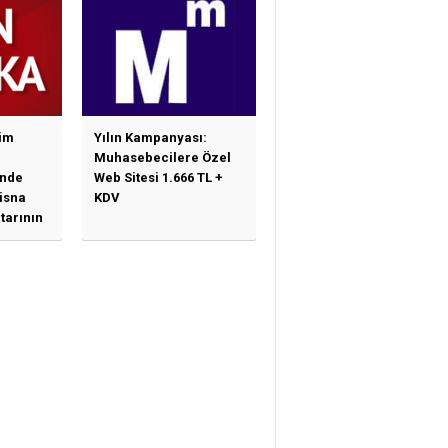
im
Yılın Kampanyası:
Muhasebecilere Özel
nde
Web Sitesi 1.666 TL +
tisna
KDV
tarının
ne