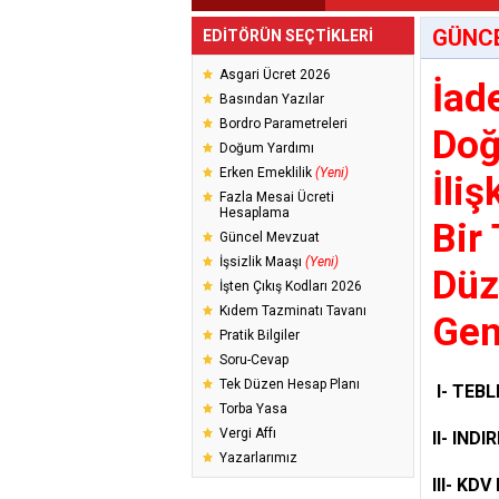
GÜNC
EDİTÖRÜN SEÇTİKLERİ
Asgari Ücret 2026
İad
Basından Yazılar
Bordro Parametreleri
Doğ
Doğum Yardımı
Erken Emeklilik
(Yeni)
İli
Fazla Mesai Ücreti
Hesaplama
Bir
Güncel Mevzuat
İşsizlik Maaşı
(Yeni)
Düz
İşten Çıkış Kodları 2026
Kıdem Tazminatı Tavanı
Gen
Pratik Bilgiler
Soru-Cevap
Tek Düzen Hesap Planı
I-
TEBL
Torba Yasa
Vergi Affı
II-
INDI
Yazarlarımız
III-
KDV 