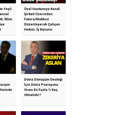
te Yeşil
Özel Hastaneye Kendi
ansal
Şirketi Üzerinden
M, İklim
Fatura/Makbuz
iye
Düzenleyerek Çalışan
t
Hekim, İş Kanunu
)
Hükümlerinden
arı)
Yararlanabilir Mi?
Döviz Dönüşüm Desteği
Kurşun
İçin Döviz Pozisyonu
sliminde
Oranı En Fazla % Kaç
Olmalıdır?