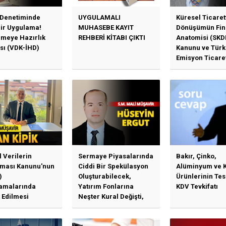
 Denetiminde
UYGULAMALI
Küresel Ticaret
Bir Uygulama!
MUHASEBE KAYIT
Dönüşümün Fin
emeye Hazırlık
REHBERİ KİTABI ÇIKTI
Anatomisi (SKD
sı (VDK-İHD)
Kanunu ve Türk
Emisyon Ticare
Sistemi (TR-ETS
Uygulama Esasl
l Verilerin
Sermaye Piyasalarında
Bakır, Çinko,
ması Kanunu'nun
Ciddi Bir Spekülasyon
Alüminyum ve 
)
Oluşturabilecek,
Ürünlerinin Te
amalarında
Yatırım Fonlarına
KDV Tevkifatı
 Edilmesi
Neşter Kural Değişti,
en Özet Başlıklar
SPK’dan Kritik Hamle
Haberlerine Sermaye