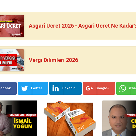
Asgari Ücret 2026 - Asgari Ücret Ne Kadar
Vergi Dilimleri 2026
cebook
Twitter
Linkedin
Google+
Wha