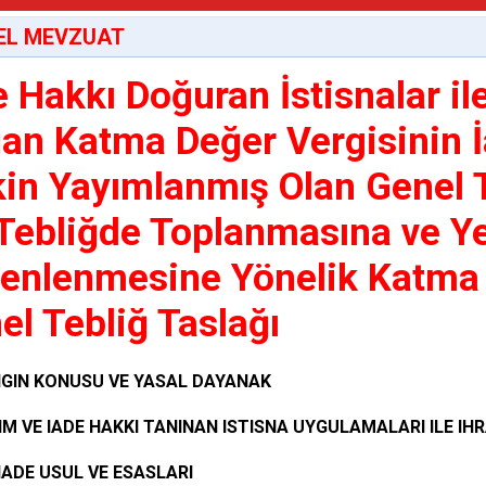
EL MEVZUAT
e Hakkı Doğuran İstisnalar il
an Katma Değer Vergisinin 
şkin Yayımlanmış Olan Genel 
 Tebliğde Toplanmasına ve Y
enlenmesine Yönelik Katma 
el Tebliğ Taslağı
IGIN KONUSU VE YASAL DAYANAK
RIM VE IADE HAKKI TANINAN ISTISNA UYGULAMALARI ILE I
IADE USUL VE ESASLARI