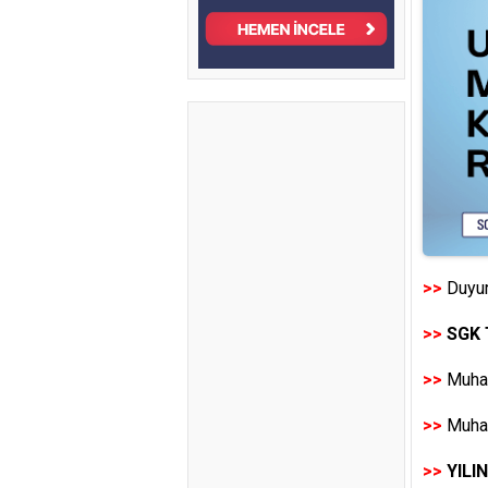
>>
Duyur
>>
SGK 
>>
Muhas
>>
Muhas
>>
YILI