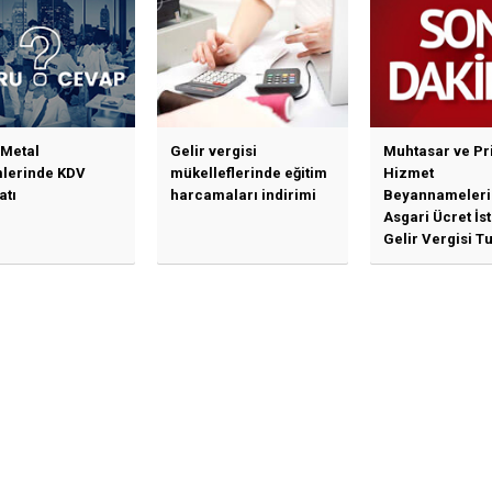
Piyasası Kurulundan
Yalanlama Ve Yerinde
Bir Açıklama Geldi
 Metal
Gelir vergisi
Muhtasar ve Pr
mlerinde KDV
mükelleflerinde eğitim
Hizmet
atı
harcamaları indirimi
Beyannameleri
Asgari Ücret İs
Gelir Vergisi Tu
Güncellenmesi
İlişkin Duyuru