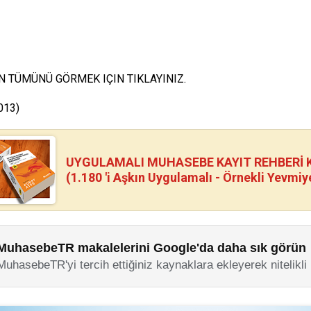
IN TÜMÜNÜ GÖRMEK IÇIN
TIKLAYINIZ.
013)
UYGULAMALI MUHASEBE KAYIT REHBERİ Kİ
(1.180 'i Aşkın Uygulamalı - Örnekli Yevmiy
MuhasebeTR makalelerini Google'da daha sık görün
MuhasebeTR'yi tercih ettiğiniz kaynaklara ekleyerek nitelikli