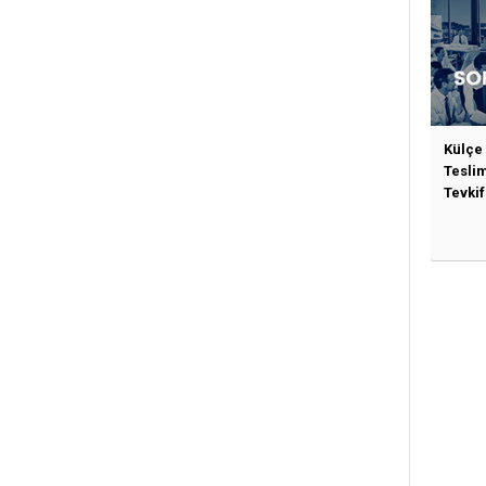
Külçe
Tesli
Tevkif