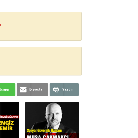
?
tsapp
E-posta
Yazdır