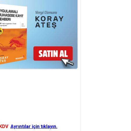
 KDV
Ayrıntılar için tıklayın.