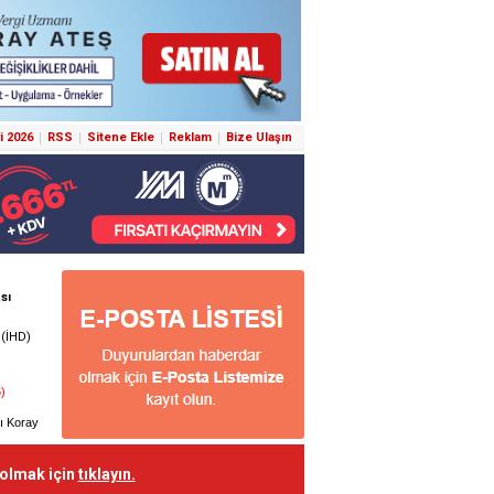
i 2026
RSS
Sitene Ekle
Reklam
Bize Ulaşın
 olmak için
tıklayın.