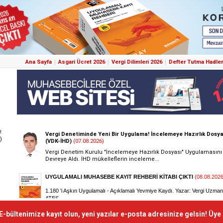
Ana Sayfa
Asgari Ücret 2026
Vergi Dilimleri 2026
Defter Tutma Hadler
!
)
E-bültenimize kayıt olun, yeni yazılar e-posta adresinize gelsin! Üye