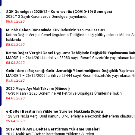
SGK Genelgesi 2020/12 - Koronavirüs (COVID-19) Genelgesi
2020/12 Sayılı Koronavirüs Genelgesi yayınlandı.
08.05.2020
Mücbir Sebep Döneminde KDV İadesinin Yapılma Esasları
Katma Değer Vergisi Genel Uygulama Tebliğinde değişiklik yapılarak Mücbir
hakkında...
08.05.2020
Katma Değer Vergisi Genel Uygulama Tebliğinde Değişiklik Yapılmasına Dair 
MADDE 1 – 26/4/2014 tarihli ve 28983 sayılı Resmî Gazete’de yayımlanan Kat
08.05.2020
Gelir İdaresi Başkanlığı Gelir Uzmanlığı Yönetmeliğinde Değişiklik Yapılma
MADDE 1 – 26/12/2009 tarihli ve 27444 sayılı Resmî Gazete’de yayımlanan Geli
05.05.2020
2020 Mayıs Ayı Mali Takvimi (Güncel)
16-30 Nisan / 2020 Dönemine Ait Petrol ve Doğalgaz Ürünlerine İlişkin...
04.05.2020
e-Defter Beratlarının Yükleme Süreleri Hakkında Duyuru
128 Sıra No.lu Vergi Usul Kanunu Sirkülerleriyle elektronik defterlerin oluşturu
29.04.2020
2019 Aralık Ayı E-Defter Beratlarının Yükleme Süreleri
2019 Aralık Ayı E-Defter Beratlarının Yükleme Süreleri...