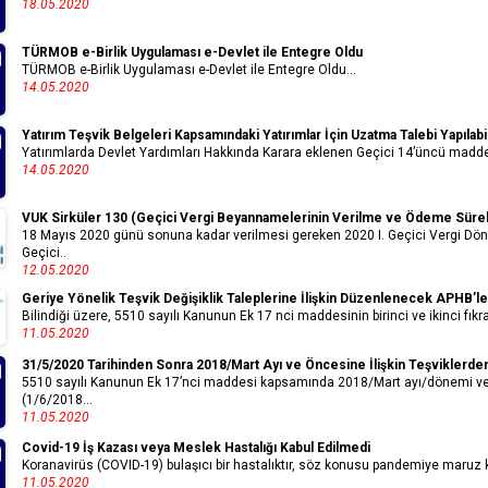
18.05.2020
TÜRMOB e-Birlik Uygulaması e-Devlet ile Entegre Oldu
TÜRMOB e-Birlik Uygulaması e-Devlet ile Entegre Oldu...
14.05.2020
Yatırım Teşvik Belgeleri Kapsamındaki Yatırımlar İçin Uzatma Talebi Yapılabil
Yatırımlarda Devlet Yardımları Hakkında Karara eklenen Geçici 14’üncü madde
14.05.2020
VUK Sirküler 130 (Geçici Vergi Beyannamelerinin Verilme ve Ödeme Süreler
18 Mayıs 2020 günü sonuna kadar verilmesi gereken 2020 I. Geçici Vergi Dön
Geçici..
12.05.2020
Geriye Yönelik Teşvik Değişiklik Taleplerine İlişkin Düzenlenecek APHB’
Bilindiği üzere, 5510 sayılı Kanunun Ek 17 nci maddesinin birinci ve ikinci fıkr
11.05.2020
31/5/2020 Tarihinden Sonra 2018/Mart Ayı ve Öncesine İlişkin Teşviklerden
5510 sayılı Kanunun Ek 17’nci maddesi kapsamında 2018/Mart ayı/dönemi ve ö
(1/6/2018...
11.05.2020
Covid-19 İş Kazası veya Meslek Hastalığı Kabul Edilmedi
Koranavirüs (COVID-19) bulaşıcı bir hastalıktır, söz konusu pandemiye maruz ka
11.05.2020