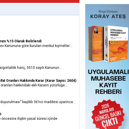
anı %15 Olarak Belirlendi
ası Kanununa göre kurulan menkul kıymetler...
gortalılık hariç, 5510 sayılı Kanunun...
at Oranları Hakkında Karar (Karar Sayısı: 2604)
ranları hakkındaki ekli Kararın yürürlüğe...
uyurulması” başlıklı 36’ncı maddesi uyarınca...
ı
ncesine ilişkin yasal süresi içinde