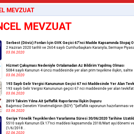
EL MEVZUAT
NCEL MEVZUAT
Serbest (Döviz) Fonları İçin GVK Geçici 67’nci Madde Kapsamında Stopaj Or
2 Haziran 2020 tarihli ve 2604 sayılı Cumhurbaşkanı Kararıyla; Sermaye Piyas
03.06.2020
Hizmet Çakışması Nedeniyle Ortalamadan Az Bildirim Yapılmış Olması
5084 sayılı Kanunun 4 üncü maddesinde yer alan prim teşvikine ilişkin, sahte si
03.06.2020
193 Sayılı Gelir Vergisi Kanununun Geçici 67 nci Maddesinde Yer Alan Tevkif
193 sayılı Gelir Vergisi Kanununun geçici 67 nci maddesinde yer alan tevkifat o
03.06.2020
2019 Takvim Yılına Ait Şeffaflık Raporlarına İlişkin Duyuru
Bağımsız Denetim Yönetmeliğinin (BDY) “Şeffaflık raporunun hazırlanması ve d
03.06.2020
Geriye Yönelik Teşviklerden Yararlanma Süresi 30/06/2020 Tarihine Uzatıld
5510 sayılı Kanunun Ek 17’nci maddesi kapsamında 2018/Mart ayı/dönemi ve ö
(1/6/2018...
02.06.2020