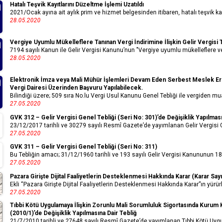
Hatalı Teşvik Kayıtlarını Düzeltme İşlemi Uzatıldı
2021/Ocak ayına ait aylık prim ve hizmet belgesinden itibaren, hatalı teşvik kayd
28.05.2020
Vergiye Uyumlu Mükelleflere Tanınan Vergi İndirimine İlişkin Gelir Vergisi 
7194 sayılı Kanun ile Gelir Vergisi Kanunu’nun "Vergiye uyumlu mükelleflere vergi
28.05.2020
Elektronik İmza veya Mali Mühür İşlemleri Devam Eden Serbest Meslek Er
Vergi Dairesi Üzerinden Başvuru Yapılabilecek.
Bilindiği üzere; 509 sıra No.lu Vergi Usul Kanunu Genel Tebliği ile vergiden m
27.05.2020
GVK 312 – Gelir Vergisi Genel Tebliği (Seri No: 301)’de Değişiklik Yapılması
23/12/2017 tarihli ve 30279 sayılı Resmî Gazete’de yayımlanan Gelir Vergisi Gen
27.05.2020
GVK 311 – Gelir Vergisi Genel Tebliği (Seri No: 311)
Bu Tebliğin amacı; 31/12/1960 tarihli ve 193 sayılı Gelir Vergisi Kanununun 18,
27.05.2020
Pazara Girişte Dijital Faaliyetlerin Desteklenmesi Hakkında Karar (Karar Sayı
Ekli “Pazara Girişte Dijital Faaliyetlerin Desteklenmesi Hakkında Karar”ın yürür
27.05.2020
Tıbbi Kötü Uygulamaya İlişkin Zorunlu Mali Sorumluluk Sigortasında Kurum Kat
(2010/1)’de Değişiklik Yapılmasına Dair Tebliğ
21/7/2010 tarihli ve 27648 sayılı Resmî Gazete’de yayımlanan Tıbbi Kötü Uygu