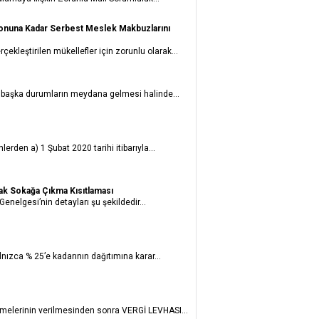
onuna Kadar Serbest Meslek Makbuzlarını
ekleştirilen mükellefler için zorunlu olarak...
n başka durumların meydana gelmesi halinde...
rden a) 1 Şubat 2020 tarihi itibarıyla...
cak Sokağa Çıkma Kısıtlaması
enelgesi’nin detayları şu şekildedir...
nızca % 25’e kadarının dağıtımına karar...
namelerinin verilmesinden sonra VERGİ LEVHASI...