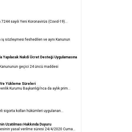
7244 sayılı Yeni Koronavirüs (Covıd-19)...
 iş sözleşmesi feshedilen ve aynı Kanunun
da Yapılacak Nakdi Ücret Desteği Uygulamasına
ası Kanununun geçici 24 üncü maddesi
m Ve Yükleme Süreleri
venlik Kurumu Başkanlığı’nca da aylık prim...
i sigorta kolları hükümleri uygulanan...
inin Uzatılması Hakkında Duyuru
lgesinin yasal verilme süresi 24/4/2020 Cuma...