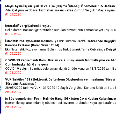
Mayıs Ayına İlişkin İşsizlik ve Kısa Çalışma Ödeneği Ödemeleri 1-5 Haziran 
Aile, Çalışma ve Sosyal Hizmetler Bakanı Zehra Zümrüt Selçuk: “Mayıs ayına ili
01.06.2020
İnteraktif Vergi Dairesi Broşürü
Gelir İdaresi Başkanlığı tarafından sunulan hizmetlerin zaman ve yer koşulu ara
01.06.2020
İstatistik Pozisyonlarına Bölünmüş Türk Gümrük Tarife Cetvelinde Değişiklik 
Kararına Ek Karar (Karar Sayısı: 2584)
Ekli “İstatistik Pozisyonlarına Bölünmüş Türk Gümrük Tarife Cetvelinde Değişiklik
01.06.2020
COVID-19 Kapsamında Kamu Kurum ve Kuruluşlarında Normalleşme ve Alınacak
Cumhurbaşkanlığı Genelgesi
COVID-19 salgını ile mücadele amacıyla yürürlüğe konulan 13/3/2020 tarihli 
01.06.2020
VUK Sirküler 131 (Elektronik Defterlerin Oluşturulma ve İmzalanma Süresi 
Süresinin Uzatılması)
28/05/2020 tarih ve VUK-131/2020-10 Sayılı Vergi Usul Kanunu Sirküleri ile; e-
28.05.2020
İş Sözleşmelerinin Fesih Halinde Hangi SGK İşten Çıkış Kodları Kullanılmalı
İşveren ile işçi arasındaki iş sözleşmesi, işveren tarafından veya işçi tarafından 
28.05.2020