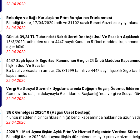
28.04.2020
Belediye ve Bağlı Kuruluşların Prim Borçlarının Ertelenmesi
Bilindiği üzere, 17/04/2020 tarih ve 31102 sayılı Resmi Gazete’de yayımlanan 
24.04.2020
Günlük 39,24 TL Tutarındaki Nakdi Ücret Desteği Usul Ve Esasları Açıklandı
15/3/2020 tarihinden sonra 4447 sayılı Kanunun 51’inci maddesi kapsamında
diğer hükü
22.04.2020
4447 Sayılı İşsizlik Sigortası Kanununun Geçici 24 Üncü Maddesi Kapsamın
İlişkin Usul Ve Esaslar
Bu Usul ve Esasların amacı, 25/8/1999 tarihli ve 4447 sayılı İşsizlik Sigort
kapsamında..
22.04.2020
Vergi Ve Sosyal Güvenlik Uygulamalarında Değişen Beyan, Ödeme, Bildiri
Coronavirüs salgını dolayısıyla Gelir İdaresi Başkanlığı’nca vergi ve Sosyal Gü
22.04.2020
SGK Genelgesi 2020/10 (Asgari Ücret Desteği)
4 üncü maddenin birinci fıkrasının (a) bendi kapsamında haklarında uzun vadel
22.04.2020
2020 Yılı Mart Ayına İlişkin Aylık Prim Ve Hizmet Belgesinin Verilme Süres
Bilindiği üzere 2020/Mart ayına ilişkin düzenlenecek aylık prim ve hizmet be