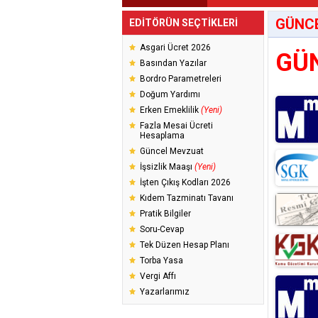
GÜNC
EDİTÖRÜN SEÇTİKLERİ
Asgari Ücret 2026
GÜ
Basından Yazılar
Bordro Parametreleri
Doğum Yardımı
Erken Emeklilik
(Yeni)
Fazla Mesai Ücreti
Hesaplama
Güncel Mevzuat
İşsizlik Maaşı
(Yeni)
İşten Çıkış Kodları 2026
Kıdem Tazminatı Tavanı
Pratik Bilgiler
Soru-Cevap
Tek Düzen Hesap Planı
Torba Yasa
Vergi Affı
Yazarlarımız