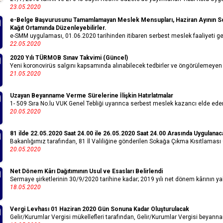
23.05.2020
e-Belge Başvurusunu Tamamlamayan Meslek Mensupları, Haziran Ayının S
Kağıt Ortamında Düzenleyebilirler.
e-SMM uygulaması, 01.06.2020 tarihinden itibaren serbest meslek faaliyeti gerç
22.05.2020
2020 Yılı TÜRMOB Sınav Takvimi (Güncel)
Yeni koronovirüs salgını kapsamında alınabilecek tedbirler ve öngörülemeye
21.05.2020
Uzayan Beyanname Verme Sürelerine İlişkin Hatırlatmalar
1- 509 Sıra No.lu VUK Genel Tebliği uyarınca serbest meslek kazancı elde edenle
20.05.2020
81 ilde 22.05.2020 Saat 24.00 ile 26.05.2020 Saat 24.00 Arasında Uygulana
Bakanlığımız tarafından, 81 İl Valiliğine gönderilen Sokağa Çıkma Kısıtlaması G
20.05.2020
Net Dönem Kârı Dağıtımının Usul ve Esasları Belirlendi
Sermaye şirketlerinin 30/9/2020 tarihine kadar; 2019 yılı net dönem kârının yal
18.05.2020
Vergi Levhası 01 Haziran 2020 Gün Sonuna Kadar Oluşturulacak
Gelir/Kurumlar Vergisi mükellefleri tarafından, Gelir/Kurumlar Vergisi beyan