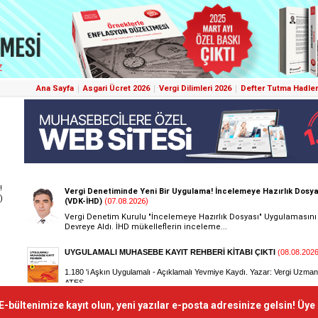
Ana Sayfa
Asgari Ücret 2026
Vergi Dilimleri 2026
Defter Tutma Hadler
!
)
E-bültenimize kayıt olun, yeni yazılar e-posta adresinize gelsin! Üye