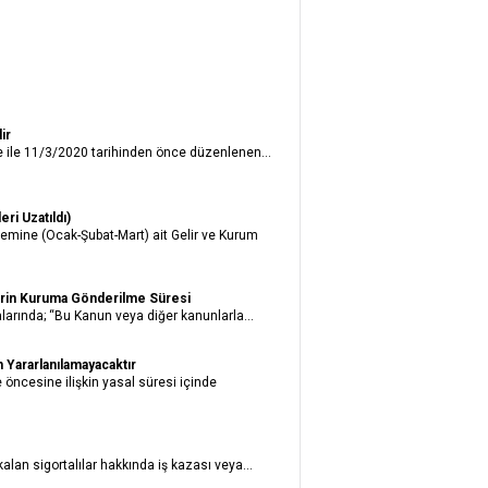
ir
 ile 11/3/2020 tarihinden önce düzenlenen...
i Uzatıldı)
emine (Ocak-Şubat-Mart) ait Gelir ve Kurum
lerin Kuruma Gönderilme Süresi
alarında; “Bu Kanun veya diğer kanunlarla...
 Yararlanılamayacaktır
ncesine ilişkin yasal süresi içinde
lan sigortalılar hakkında iş kazası veya...