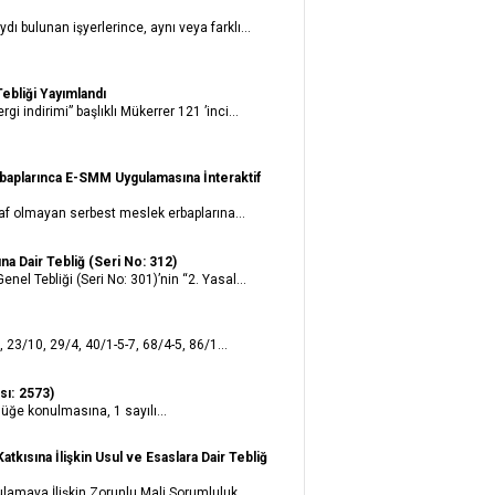
ı bulunan işyerlerince, aynı veya farklı...
Tebliği Yayımlandı
 indirimi” başlıklı Mükerrer 121 ’inci...
baplarınca E-SMM Uygulamasına İnteraktif
uaf olmayan serbest meslek erbaplarına...
na Dair Tebliğ (Seri No: 312)
el Tebliği (Seri No: 301)’nin “2. Yasal...
 23/10, 29/4, 40/1-5-7, 68/4-5, 86/1...
sı: 2573)
lüğe konulmasına, 1 sayılı...
kısına İlişkin Usul ve Esaslara Dair Tebliğ
lamaya İlişkin Zorunlu Mali Sorumluluk...