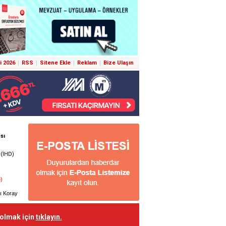
i 2026
RSS
Sitene Ekle
Reklam
Bize Ulaşın
 olmak için
tıklayın.