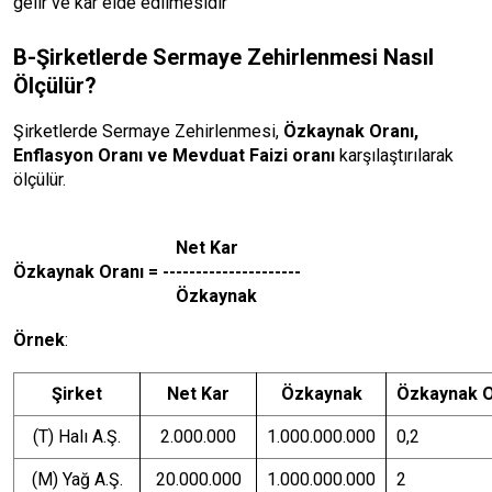
gelir ve kar elde edilmesidir
B-Şirketlerde Sermaye Zehirlenmesi Nasıl
Ölçülür?
Şirketlerde Sermaye Zehirlenmesi,
Özkaynak Oranı,
Enflasyon Oranı ve Mevduat Faizi oranı
karşılaştırılarak
ölçülür.
Net Kar
Özkaynak Oranı = ---------------------
Özkaynak
Örnek
:
Şirket
Net Kar
Özkaynak
Özkaynak O
(T) Halı A.Ş.
2.000.000
1.000.000.000
0,2
(M) Yağ A.Ş.
20.000.000
1.000.000.000
2