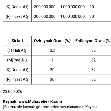
(K) Demir A.Ş.
200.000.000
1.000.000.000
20
(R) İnşaat A.Ş.
300.000.000
1.000.000.000
30
Şirket
Özkaynak Oranı (%)
Enflasyon Oranı (%
(T) Halı A.Ş.
0,2
32
(M) Yağ A.Ş.
2
32
(K) Demir A.Ş.
20
32
(R) İnşaat A.Ş.
30
32
23.06.2026
Kaynak:
www.MuhasebeTR.com
(Bu makale kaynak göstermeden yayınlanamaz. Kaynak