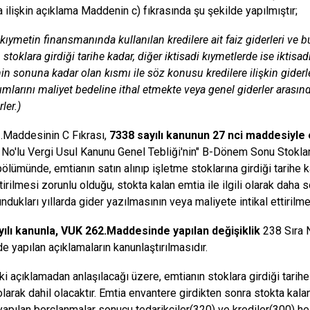
a ilişkin açıklama Maddenin c) fıkrasında şu şekilde yapılmıştır;
 kıymetin finansmanında kullanılan kredilere ait faiz giderleri ve bu
stoklara girdiği tarihe kadar, diğer iktisadi kıymetlerde ise iktis
 sonuna kadar olan kısmı ile söz konusu kredilere ilişkin giderler 
sımlarını maliyet bedeline ithal etmekte veya genel giderler arası
ler.)
.Maddesinin C Fıkrası,
7338 sayılı kanunun 27 nci maddesiyle
 No'lu Vergi Usul Kanunu Genel Tebliği'nin" B-Dönem Sonu Stokları
bölümünde, emtianın satın alınıp işletme stoklarına girdiği tarihe 
ttirilmesi zorunlu olduğu, stokta kalan emtia ile ilgili olarak daha 
ulundukları yıllarda gider yazılmasının veya maliyete intikal ettiri
yılı kanunla, VUK 262.Maddesinde yapılan değişiklik
238 Sıra 
e yapılan açıklamaların kanunlaştırılmasıdır.
ki açıklamadan anlaşılacağı üzere,
emtianın stoklara girdiği tarih
olarak dahil olacaktır. Emtia envantere girdikten sonra stokta kal
yapılan borçlanmalar sonucu tedarikçiler(320) ve krediler(300) he