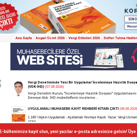
Ana Sayfa
Asgari Ücret 2026
Vergi Dilimleri 2026
Defter Tutma Hadler
!
)
E-bültenimize kayıt olun, yeni yazılar e-posta adresinize gelsin! Üye