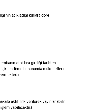
ı’nın açıkladığı kurlara göre
mtianın stoklara girdiği tarihten
 ilişkilendirme hususunda mükelleflerin
vermektedir.
e aktif link verilerek yayınlanabilir.
şlem yapılacaktır.)