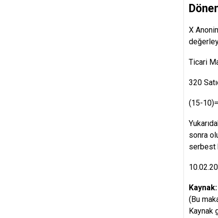
Dönem
X Anonim
değerley
Ticari M
320 S
(15-10)=
Yukarıda
sonra ol
serbest 
10.02.2
Kaynak
(Bu maka
Kaynak g