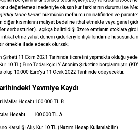
nu değerlemesi nedeniyle oluşan kur farklarının durumu ise Me
girdiği tarihe kadar”
hükmünün mefhumu muhalifinden ve parantez i
nın diğer kısımlarını maliyet bedeline ithal etmekte veya genel gi
er serbesttirler.), açıkça belirtildiği üzere emtianın stoklara girdi
 intikal etme yahut dönem giderleriyle ilişkilendirme hususunda mü
ir örnekle ifade edecek olursak;
 Şirketi 11 Ekim 2021 Tarihinde ticaretini yapmakta olduğu yede
Kur 10 TL) Euro Tedarikçisi Y Anonim Şirketine borçlanmıştır. (KDV 
 olup 10.000 Euro’yu 11 Ocak 2022 Tarihinde ödeyecektir.
Tarihindeki Yevmiye Kaydı
ri Mallar Hesabı 100.000 TL B
ıcılar Hesabı 100.000 TL A
uro Karşılığı Alış Kur 10 TL (Nazım Hesap Kullanılabilir.)