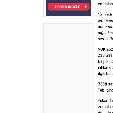
emtialar
“İktisadi
emtianın 
döneminin
diğer kı
serbesttir
VUK 262
238 Sıra
Başlıklı 
intikal e
ilgili b
7338 sa
Tebliğind
Yukarıda
zorunlu 
dövizle 