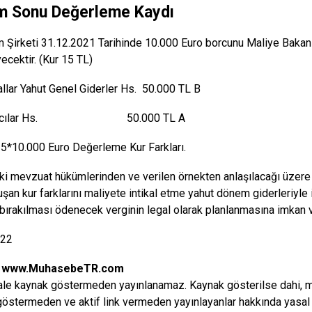
 Sonu Değerleme Kaydı
 Şirketi 31.12.2021 Tarihinde 10.000 Euro borcunu Maliye Bakanlığ
ecektir. (Kur 15 TL)
allar Yahut Genel Giderler Hs. 50.000 TL B
atıcılar Hs. 50.000 TL A
5*10.000 Euro Değerleme Kur Farkları.
ki mevzuat hükümlerinden ve verilen örnekten anlaşılacağı üzere e
uşan kur farklarını maliyete intikal etme yahut dönem giderleriyle
bırakılması ödenecek verginin legal olarak planlanmasına imkan 
022
:
www.MuhasebeTR.com
le kaynak göstermeden yayınlanamaz. Kaynak gösterilse dahi, makal
östermeden ve aktif link vermeden yayınlayanlar hakkında yasal i