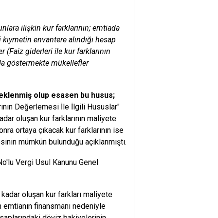
nlara ilişkin kur farklarının; emtiada
adi kıymetin envantere alındığı hesap
(Faiz giderleri ile kur farklarının
nda göstermekte mükellefler
 eklenmiş olup
esasen bu husus;
nın Değerlemesi İle İlgili Hususlar"
kadar oluşan kur farklarının maliyete
sonra ortaya çıkacak kur farklarının ise
lmesinin mümkün bulunduğu açıklanmıştı.
No'lu Vergi Usul Kanunu Genel
e kadar oluşan kur farkları maliyete
an emtianın finansmanı nedeniyle
saplarındaki döviz bakiyelerinin