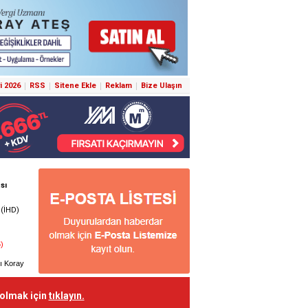
i 2026
RSS
Sitene Ekle
Reklam
Bize Ulaşın
 olmak için
tıklayın.