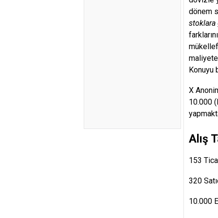
dönem so
stoklara 
farkları
mükellefl
maliyete
Konuyu b
X Anonim
10.000 (
yapmakta
Alış 
153 Tica
320 Sat
10.000 E