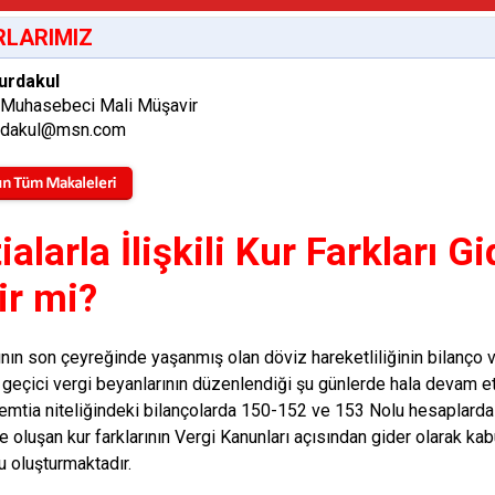
LARIMIZ
urdakul
 Muhasebeci Mali Müşavir
rdakul@msn.com
alarla İlişkili Kur Farkları G
ir mi?
ının son çeyreğinde yaşanmış olan döviz hareketliliğinin bilanço ve
n geçici vergi beyanlarının düzenlendiği şu günlerde hala devam e
ı emtia niteliğindeki bilançolarda 150-152 ve 153 Nolu hesaplarda
e oluşan kur farklarının Vergi Kanunları açısından gider olarak ka
 oluşturmaktadır.