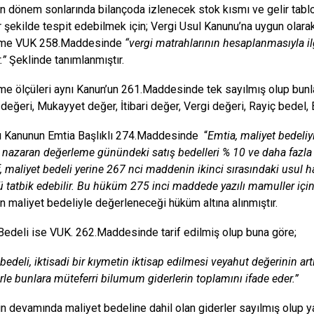
ın dönem sonlarında bilançoda izlenecek stok kısmı ve gelir tab
r şekilde tespit edebilmek için; Vergi Usul Kanunu’na uygun ola
me VUK 258.Maddesinde
“vergi matrahlarının hesaplanmasıyla ilgi
r.”
Şeklinde tanımlanmıştır.
e ölçüleri aynı Kanun’un 261.Maddesinde tek sayılmış olup bunlar
değeri, Mukayyet değer, İtibari değer, Vergi değeri, Rayiç bedel, Em
ı Kanunun Emtia Başlıklı 274.Maddesinde “
Emtia, maliyet bedeliy
 nazaran değerleme günündeki satış bedelleri % 10 ve daha fazla 
, maliyet bedeli yerine 267 nci maddenin ikinci sırasındaki usul 
 tatbik edebilir. Bu hüküm 275 inci maddede yazılı mamuller için 
ın maliyet bedeliyle değerleneceği hüküm altına alınmıştır.
Bedeli ise VUK. 262.Maddesinde tarif edilmiş olup buna göre;
 bedeli, iktisadi bir kıymetin iktisap edilmesi veyahut değerinin ar
le bunlara müteferri bilumum giderlerin toplamını ifade eder.”
 devamında maliyet bedeline dahil olan giderler sayılmış olup