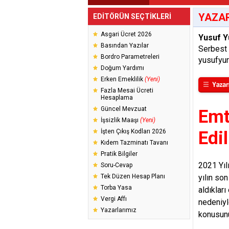
YAZAR
EDİTÖRÜN SEÇTİKLERİ
Asgari Ücret 2026
Yusuf Y
Basından Yazılar
Serbest
Bordro Parametreleri
yusufyu
Doğum Yardımı
Erken Emeklilik
(Yeni)
Fazla Mesai Ücreti
Hesaplama
Güncel Mevzuat
Emti
İşsizlik Maaşı
(Yeni)
İşten Çıkış Kodları 2026
Edil
Kıdem Tazminatı Tavanı
Pratik Bilgiler
2021 Yıl
Soru-Cevap
Tek Düzen Hesap Planı
yılın so
Torba Yasa
aldıklar
Vergi Affı
nedeniyl
Yazarlarımız
konusunu