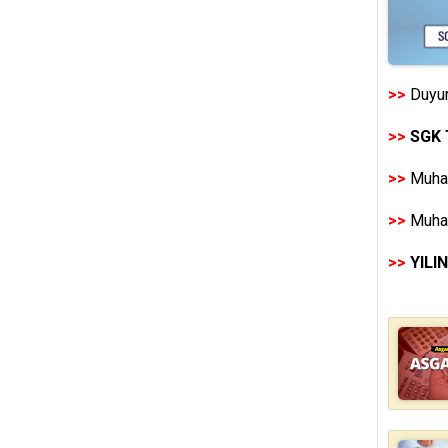
>>
Duyur
>>
SGK 
>>
Muhas
>>
Muhas
>>
YILI