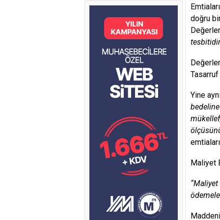
Emtialar
doğru bi
Değerle
tesbitidi
Değerlem
Tasarruf 
Yine ayn
bedeline
mükellef
ölçüsünü
emtialar
Maliyet 
“Maliyet
ödemeler
Maddenin