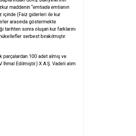
zkur maddenin “
emtiada emtianın
çinde (Faiz giderleri ile kur
derler arasında göstermekte
ği tarihten sonra oluşan kur farklarını
kellefler serbest bırakılmıştır.
k parçalardan 100 adet almış ve
İhmal Edilmiştir.) X A.Ş. Vadeli alım