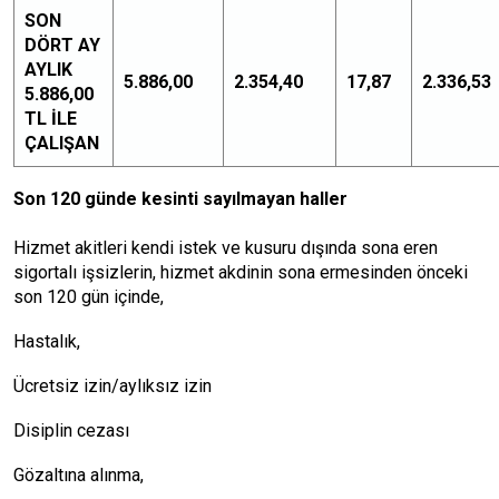
SON
DÖRT AY
AYLIK
5.886,00
2.354,40
17,87
2.336,53
5.886,00
TL İLE
ÇALIŞAN
Son 120 günde kesinti sayılmayan haller
Hizmet akitleri kendi istek ve kusuru dışında sona eren
sigortalı işsizlerin, hizmet akdinin sona ermesinden önceki
son 120 gün içinde,
Hastalık,
Ücretsiz izin/aylıksız izin
Disiplin cezası
Gözaltına alınma,