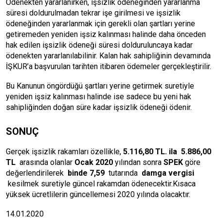
Ödenekten yararlanırken, işsizlik ödeneğinden yararlanma
süresi doldurulmadan tekrar işe girilmesi ve işsizlik
ödeneğinden yararlanmak için gerekli olan şartları yerine
getiremeden yeniden işsiz kalınması halinde daha önceden
hak edilen işsizlik ödeneği süresi dolduruluncaya kadar
ödenekten yararlanılabilinir. Kalan hak sahipliğinin devamında
İŞKUR’a başvurulan tarihten itibaren ödemeler gerçekleştirilir.
Bu Kanunun öngördüğü şartları yerine getirmek suretiyle
yeniden işsiz kalınması halinde ise sadece bu yeni hak
sahipliğinden doğan süre kadar işsizlik ödeneği ödenir.
SONUÇ
Gerçek işsizlik rakamları özellikle,
5.116,80 TL. ila 5.886,00
TL
arasında olanlar
Ocak 2020
yılından sonra
SPEK
göre
değerlendirilerek
binde 7,59
tutarında
damga vergisi
kesilmek suretiyle güncel rakamdan ödenecektir.Kısaca
yüksek ücretlilerin güncellemesi 2020 yılında olacaktır.
14.01.2020