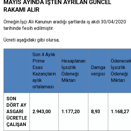
MAYIS AYINDA İŞTEN AYRILAN GÜNCEL
RAKAMI ALIR
Örneğin:İşçi Ali Kanunun aradığı şartlarda iş akdi 30/04/2020
tarihinde fesih edilmiştir.
Ücreti aşağıdaki gibi olursa;
Son 4 Aylık
Prime
Hesaplanan
Ödenece
Esas
İşsizlik
Damga
İşsizlik
Kazançların
Ödeneği
vergisi
Ödeneği
aylık
Miktarı
Miktarı
ortalaması
SON
DÖRT AY
ASGARİ
2.943,00
1.177,20
8,93
1.168,27
ÜCRETLE
ÇALIŞAN