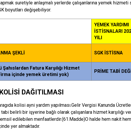
pmak suretiyle anlaşmalı yerlerde çalışanlarına yemek hizmeti s
K boyutları değişebiliyor.
YEMEK YARDIMI
İSTİSNALARI 20
YILI
NMA ŞEKLİ
SGK İSTİSNA
 Şahıslardan Fatura Karşılığı Hizmet
PRİME TABİ DEĞ
Firma içinde yemek üretimi yok)
 KOLİSİ DAĞITILMASI
aragıda kolisi ayni yardım yapılması.Gelir Vergisi Kanunda Ücretler
tabi belirli bir işyerine bağlı olarak çalışanlara hizmet karşılığı v
 temsil edilebilen menfaatlerdir.(61.Madde)O halde hem nakit hem
çinde yer almaktadır.