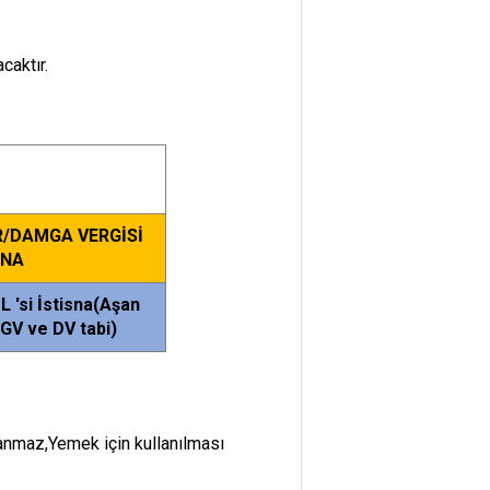
caktır.
R/DAMGA VERGİSİ
SNA
L 'si İstisna(Aşan
 GV ve DV tabi)
anmaz,Yemek için kullanılması