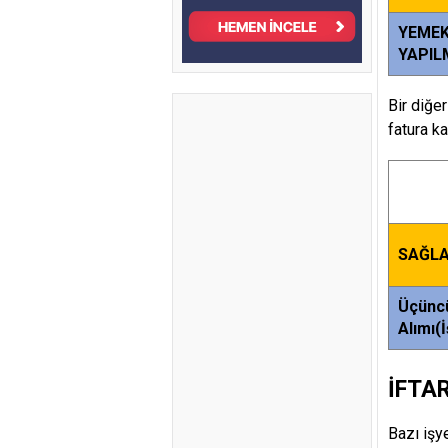
YEMEK
YAPIL
Bir diğe
fatura k
SAĞLA
Üçüncü
Alımı(İ
İFTA
Bazı işy