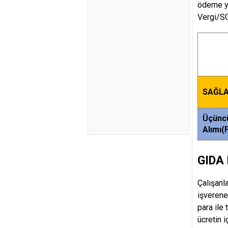
ödeme ya
Vergi/SG
SAĞLA
Üçüncü
Alımı(
GIDA
Çalışanl
işverene 
para ile
ücretin i