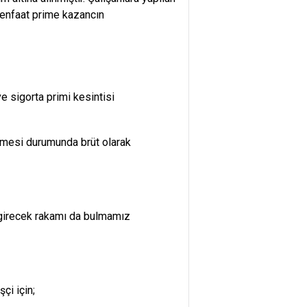
 menfaat prime kazancın
 sigorta primi kesintisi
ilmesi durumunda brüt olarak
girecek rakamı da bulmamız
çi için;