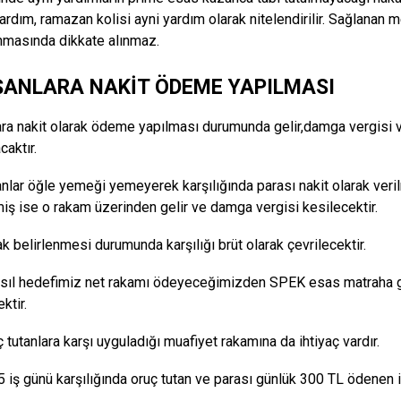
ardım, ramazan kolisi ayni yardım olarak nitelendirilir. Sağlanan
masında dikkate alınmaz.
ŞANLARA NAKİT ÖDEME YAPILMASI
ara nakit olarak ödeme yapılması durumunda gelir,damga vergisi ve
caktır.
anlar öğle yemeği yemeyerek karşılığında parası nakit olarak ver
miş ise o rakam üzerinden gelir ve damga vergisi kesilecektir.
ak belirlenmesi durumunda karşılığı brüt olarak çevrilecektir.
asıl hedefimiz net rakamı ödeyeceğimizden SPEK esas matraha 
ktir.
 tutanlara karşı uyguladığı muafiyet rakamına da ihtiyaç vardır.
 iş günü karşılığında oruç tutan ve parası günlük 300 TL ödenen iş