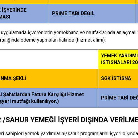
 İŞYERİNDE
PRİME TABİ DEĞİL
MASI
r uygulamada işverenlerin yemekhane ve mutfaklarında anlaşmalı 
arşılığında ödeme yapmaları halinde (hizmet alımı).
YEMEK YARDIMI
İSTİSNALARI 202
NMA ŞEKLİ
SGK İSTİSNA
 Şahıslardan Fatura Karşılığı Hizmet
PRİME TABİ DE
şyeri mutfağı kullanılıyor.)
R /SAHUR YEMEĞİ İŞYERİ DIŞINDA VERİLME
eri sahipleri yemek yardımlarını/sahur programlarını işyeri dışında 