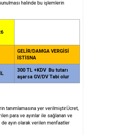
unulması halinde bu işlemlerin
26
GELİR/DAMGA VERGİSİ
İSTİSNA
300 TL +KDV Bu tutarı
İL
aşarsa GV/DV Tabi olur
in tanımlamasına yer verilmiştir.Ücret,
erilen para ve ayınlar ile sağlanan ve
 de ayın olarak verilen menfaatler