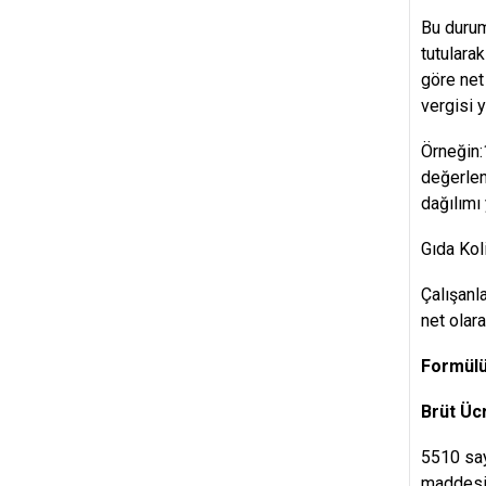
Bu durum
tutularak
göre net
vergisi 
Örneğin:
değerlen
dağılımı
Gıda Kol
Çalışanl
net olara
Formülü
Brüt Üc
5510 say
maddesin