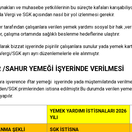
ynakları ve muhasebe yetkililerinin bu süreçte kafaları karışabiliyo
da Vergi ve SGK açısından nasıl bir yol izlenmesi gerekir.
er tarafından çalışanlara verilen yemek yardımı sosyal bir hak ,ve
r, çalışma ortamında sağlıklı beslenme hedeflerine ulaştırır.
rak bizzat işyerinde pişirilir çalışanlara sunulur yada yemek kartı
 Vergi/SGK ayrı ayrı düzenlemelerle ele alınmıştır.
R /SAHUR YEMEĞİ İŞYERİNDE VERİLMESİ
ara işverence iftar yemeği işyerinde yada müştemilatında verilme
den/SGK primlerinden istisna edilmiştir.Bu durumda verilen yemeğ
yapılır.
YEMEK YARDIMI İSTİSNALARI 2026
YILI
NMA ŞEKLİ
SGK İSTİSNA