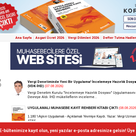
Ana Sayfa
Asgari Ücret 2026
Vergi Dilimleri 2026
Defter Tutma Hadler
!
)
E-bültenimize kayıt olun, yeni yazılar e-posta adresinize gelsin! Üye