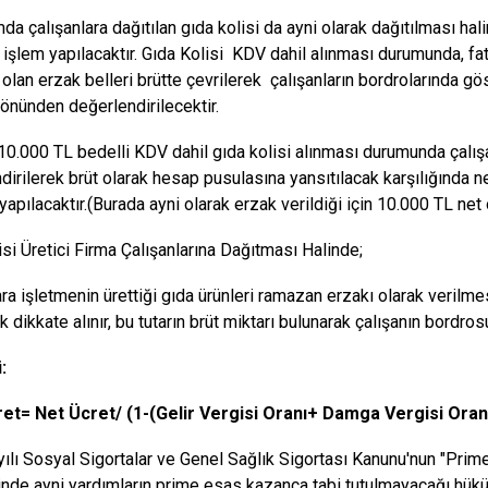
da çalışanlara dağıtılan gıda kolisi da ayni olarak dağıtılması ha
 işlem yapılacaktır. Gıda Kolisi KDV dahil alınması durumunda, fatu
 olan erzak belleri brütte çevrilerek çalışanların bordrolarında gö
yönünden değerlendirilecektir.
10.000 TL bedelli KDV dahil gıda kolisi alınması durumunda çalış
dirilerek brüt olarak hesap pusulasına yansıtılacak karşılığında n
 yapılacaktır.(Burada ayni olarak erzak verildiği için 10.000 TL n
isi Üretici Firma Çalışanlarına Dağıtması Halinde;
ara işletmenin ürettiği gıda ürünleri ramazan erzakı olarak verilm
k dikkate alınır, bu tutarın brüt miktarı bulunarak çalışanın bordrosu
:
ret= Net Ücret/ (1-(Gelir Vergisi Oranı+ Damga Vergisi Oran
ılı Sosyal Sigortalar ve Genel Sağlık Sigortası Kanunu'nun "Prime 
de ayni yardımların prime esas kazanca tabi tutulmayacağı hüküm a