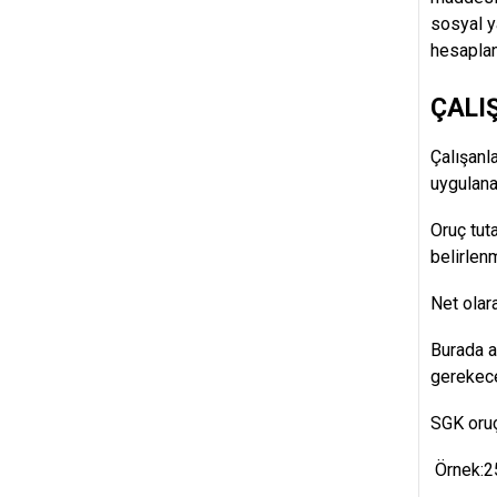
sosyal y
hesaplan
ÇALI
Çalışanl
uygulana
Oruç tut
belirlen
Net olar
Burada 
gerekece
SGK oruç
Örnek:25