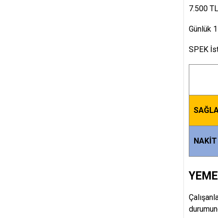
7.500 TL
Günlük 1
SPEK İs
SAĞLA
NAKİT
YEME
Çalışanl
durumund