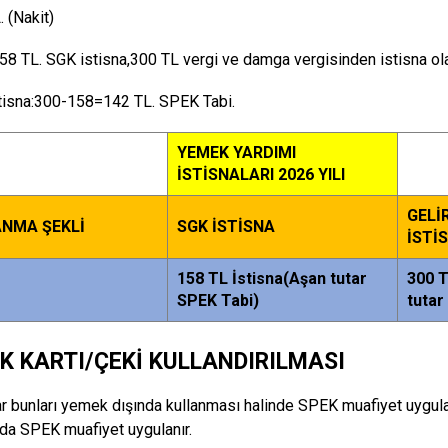
. (Nakit)
58 TL. SGK istisna,300 TL vergi ve damga vergisinden istisna ola
tisna:300-158=142 TL. SPEK Tabi.
YEMEK YARDIMI
İSTİSNALARI 2026 YILI
GELİ
NMA ŞEKLİ
SGK İSTİSNA
İSTİ
158 TL İstisna(Aşan tutar
300 T
SPEK Tabi)
tutar
K KARTI/ÇEKİ KULLANDIRILMASI
ar bunları yemek dışında kullanması halinde SPEK muafiyet uygul
a SPEK muafiyet uygulanır.