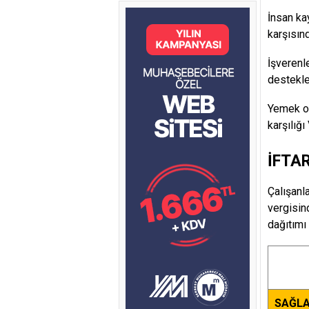
İnsan ka
karşısın
İşverenl
destekle
Yemek ola
karşılığı
İFTA
Çalışanl
vergisin
dağıtımı 
SAĞLA