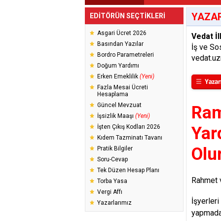
YAZAR
EDİTÖRÜN SEÇTİKLERİ
Asgari Ücret 2026
Vedat İl
Basından Yazılar
İş ve So
Bordro Parametreleri
vedat.u
Doğum Yardımı
Erken Emeklilik
(Yeni)
Fazla Mesai Ücreti
Hesaplama
Güncel Mevzuat
Ram
İşsizlik Maaşı
(Yeni)
İşten Çıkış Kodları 2026
Yar
Kıdem Tazminatı Tavanı
Olu
Pratik Bilgiler
Soru-Cevap
Tek Düzen Hesap Planı
Rahmet v
Torba Yasa
Vergi Affı
İşyerler
Yazarlarımız
yapmadan 