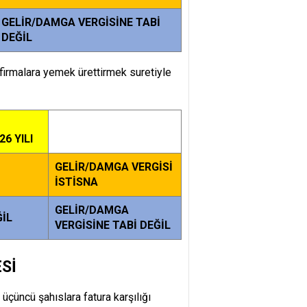
GELİR/DAMGA VERGİSİNE TABİ
DEĞİL
firmalara yemek ürettirmek suretiyle
6 YILI
GELİR/DAMGA VERGİSİ
İSTİSNA
GELİR/DAMGA
ĞİL
VERGİSİNE TABİ DEĞİL
Sİ
üçüncü şahıslara fatura karşılığı