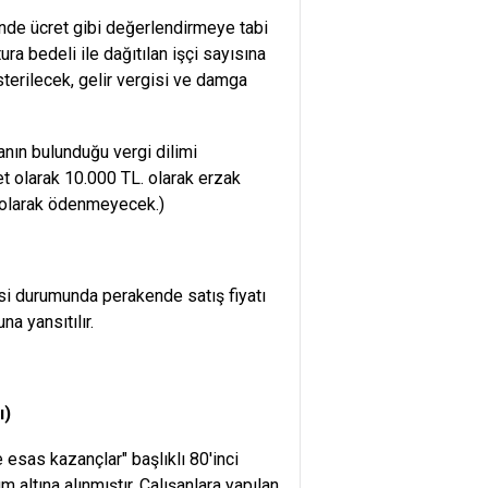
linde ücret gibi değerlendirmeye tabi
ra bedeli ile dağıtılan işçi sayısına
sterilecek, gelir vergisi ve damga
anın bulunduğu vergi dilimi
et olarak 10.000 TL. olarak erzak
et olarak ödenmeyecek.)
esi durumunda perakende satış fiyatı
na yansıtılır.
ı)
esas kazançlar" başlıklı 80'inci
ltına alınmıştır. Çalışanlara yapılan