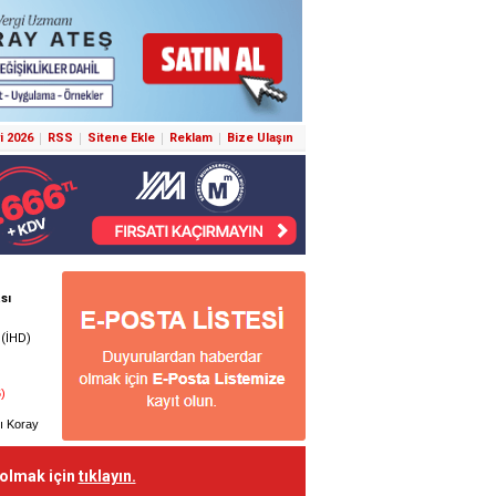
i 2026
RSS
Sitene Ekle
Reklam
Bize Ulaşın
 olmak için
tıklayın.