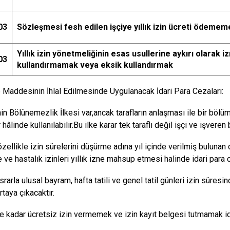
03
Sözleşmesi fesh edilen işçiye yıllık izin ücreti ödemem
Yıllık izin yönetmeliğinin esas usullerine aykırı olarak iz
03
kullandırmamak veya eksik kullandırmak
Maddesinin İhlal Edilmesinde Uygulanacak İdari Para Cezaları:
zinin Bölünemezlik İlkesi var,ancak tarafların anlaşması ile bir b
hâlinde kullanılabilir.Bu ilke karar tek taraflı değil işçi ve işveren
zellikle izin sürelerini düşürme adına yıl içinde verilmiş bulunan 
ve hastalık izinleri yıllık izne mahsup etmesi halinde idari para c
srarla ulusal bayram, hafta tatili ve genel tatil günleri izin süres
taya çıkacaktır.
e kadar ücretsiz izin vermemek ve izin kayıt belgesi tutmamak ida