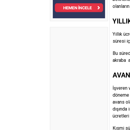
olanların
YILL
Yıllık üc
süresi iç
Bu süred
akraba a
AVAN
İşveren v
döneme r
avans ol
dışında i
ücretleri
Kısmi sü