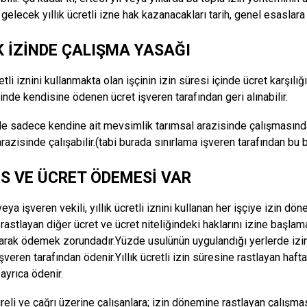
 gelecek yıllık ücretli izne hak kazanacakları tarih, genel esaslara 
IK İZİNDE ÇALIŞMA YASAĞI
retli iznini kullanmakta olan işçinin izin süresi içinde ücret karşılığı 
inde kendisine ödenen ücret işveren tarafından geri alınabilir.
e sadece kendine ait mevsimlik tarımsal arazisinde çalışmasında
razisinde çalışabilir.(tabi burada sınırlama işveren tarafından bu 
S VE ÜCRET ÖDEMESİ VAR
eya işveren vekili, yıllık ücretli iznini kullanan her işçiye izin dö
astlayan diğer ücret ve ücret niteliğindeki haklarını izine başl
arak ödemek zorundadır.Yüzde usulünün uygulandığı yerlerde izin
şveren tarafından ödenir.Yıllık ücretli izin süresine rastlayan hafta 
 ayrıca ödenir.
reli ve çağrı üzerine çalışanlara; izin dönemine rastlayan çalışması