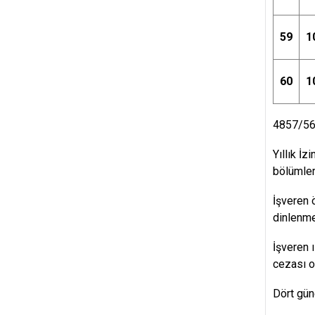
59
1
60
1
4857/56 
Yıllık İ
bölümler 
İşveren ö
dinlenme 
İşveren ı
cezası or
Dört gün