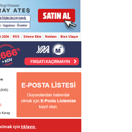
i 2026
RSS
Sitene Ekle
Reklam
Bize Ulaşın
 olmak için
tıklayın.