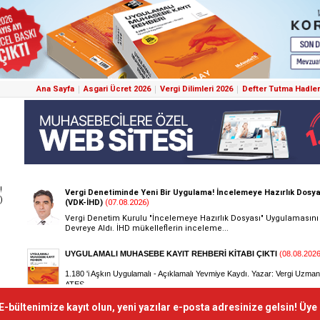
Ana Sayfa
Asgari Ücret 2026
Vergi Dilimleri 2026
Defter Tutma Hadler
!
)
E-bültenimize kayıt olun, yeni yazılar e-posta adresinize gelsin! Üye