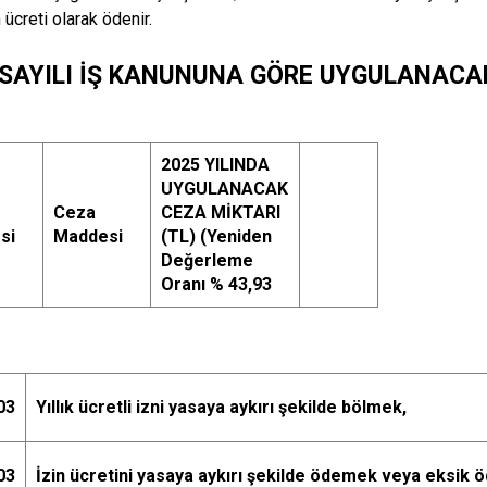
in ücreti olarak ödenir.
 SAYILI İŞ KANUNUNA GÖRE UYGULANACAK
2025 YILINDA
UYGULANACAK
Ceza
CEZA MİKTARI
si
Maddesi
(TL) (Yeniden
Değerleme
Oranı % 43,93
03
Yıllık ücretli izni yasaya aykırı şekilde bölmek,
03
İzin ücretini yasaya aykırı şekilde ödemek veya eksik