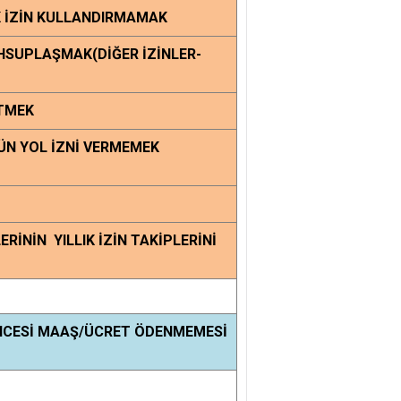
K İZİN KULLANDIRMAMAK
AHSUPLAŞMAK(DİĞER İZİNLER-
ETMEK
GÜN YOL İZNİ VERMEMEK
ERİNİN YILLIK İZİN TAKİPLERİNİ
 ÖNCESİ MAAŞ/ÜCRET ÖDENMEMESİ