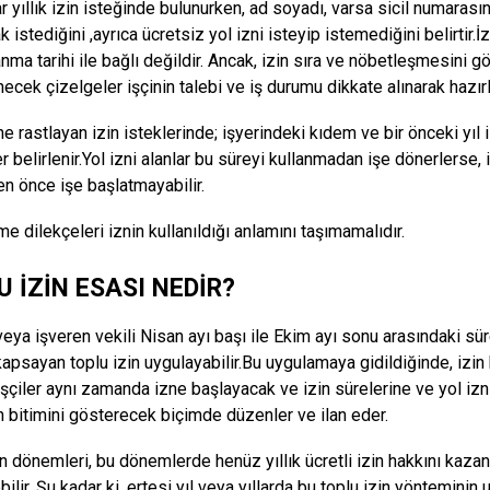
r yıllık izin isteğinde bulunurken, ad soyadı, varsa sicil numarasını,
 istediğini ,ayrıca ücretsiz yol izni isteyip istemediğini belirtir.İz
lanma tarihi ile bağlı değildir. Ancak, izin sıra ve nöbetleşmesin
ecek çizelgeler işçinin talebi ve iş durumu dikkate alınarak hazırl
he rastlayan izin isteklerinde; işyerindeki kıdem ve bir önceki yıl i
r belirlenir.Yol izni alanlar bu süreyi kullanmadan işe dönerlerse, 
en önce işe başlatmayabilir.
me dilekçeleri iznin kullanıldığı anlamını taşımamalıdır.
 İZİN ESASI NEDİR?
veya işveren vekili Nisan ayı başı ile Ekim ayı sonu arasındaki sür
apsayan toplu izin uygulayabilir.Bu uygulamaya gidildiğinde, izin k
işçiler aynı zamanda izne başlayacak ve izin sürelerine ve yol izni 
n bitimini gösterecek biçimde düzenler ve ilan eder.
in dönemleri, bu dönemlerde henüz yıllık ücretli izin hakkını kaz
ebilir. Şu kadar ki, ertesi yıl veya yıllarda bu toplu izin yöntemi