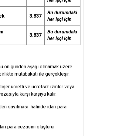
her işçi için
Bu durumdaki
ek
3.837
her işçi için
ni
Bu durumdaki
3.837
her işçi için
ölümü on günden aşağı olmamak üzere
 birlikte mutabakatı ile gerçekleşir.
diğer ücretli ve ücretsiz izinler veya
ezasıyla karşı karşıya kalır.
inden sayılması halinde idari para
ri para cezasını oluşturur.