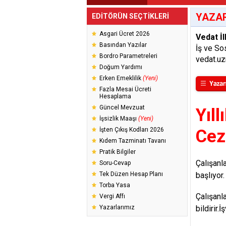
YAZAR
EDİTÖRÜN SEÇTİKLERİ
Asgari Ücret 2026
Vedat İl
Basından Yazılar
İş ve So
Bordro Parametreleri
vedat.u
Doğum Yardımı
Erken Emeklilik
(Yeni)
Fazla Mesai Ücreti
Hesaplama
Güncel Mevzuat
Yıll
İşsizlik Maaşı
(Yeni)
İşten Çıkış Kodları 2026
Cez
Kıdem Tazminatı Tavanı
Pratik Bilgiler
Çalışanl
Soru-Cevap
Tek Düzen Hesap Planı
başlıyor.
Torba Yasa
Çalışanla
Vergi Affı
Yazarlarımız
bildirir.