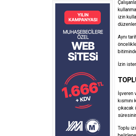
Çalışanla
kullanmak
izin kul
düzenlen
Aynı tari
öncelikle
bitimind
İzin iste
TOPLU
İşveren 
kısmını k
çıkacak 
süresini
Toplu iz
belirlen