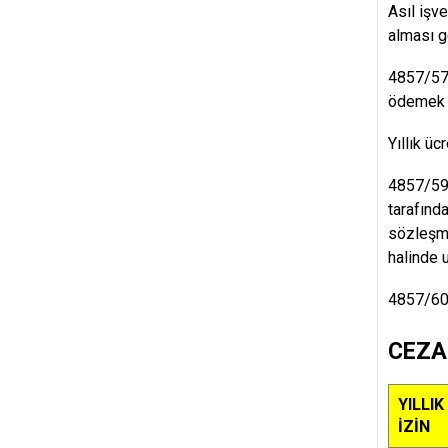
Asıl işve
alması g
4857/57 
ödemek v
Yıllık üc
4857/59 
tarafında
sözleşme
halinde 
4857/60 
CEZA
YILLIK
İZİN