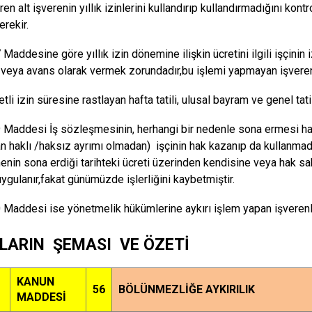
ren alt işverenin yıllık izinlerini kullandırıp kullandırmadığını kont
erekir.
Maddesine göre yıllık izin dönemine ilişkin ücretini ilgili işçini
eya avans olarak vermek zorundadır,bu işlemi yapmayan işverenl
retli izin süresine rastlayan hafta tatili, ulusal bayram ve genel ta
Maddesi İş sözleşmesinin, herhangi bir nedenle sona ermesi hal
n haklı /haksız ayrımı olmadan) işçinin hak kazanıp da kullanmadığı 
nin sona erdiği tarihteki ücreti üzerinden kendisine veya hak s
uygulanır,fakat günümüzde işlerliğini kaybetmiştir.
Maddesi ise yönetmelik hükümlerine aykırı işlem yapan işverenle
LARIN ŞEMASI VE ÖZETİ
KANUN
56
BÖLÜNMEZLİĞE AYKIRILIK
MADDESİ