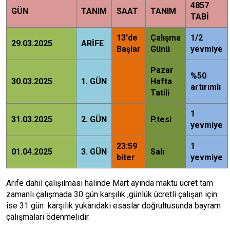
4857
GÜN
TANIM
SAAT
TANIM
TABİ
13'de
Çalışma
1/2
29.03.2025
ARİFE
Başlar
Günü
yevmiye
Pazar
%50
30.03.2025
1. GÜN
Hafta
artırımlı
Tatili
1
31.03.2025
2. GÜN
P.tesi
yevmiye
23:59
1
01.04.2025
3. GÜN
Salı
biter
yevmiye
Arife dahil çalışılması halinde Mart ayında maktu ücret tam
zamanlı çalışmada 30 gün karşılık ,günlük ücretli çalışan için
ise 31 gün karşılık yukarıdaki esaslar doğrultusunda bayram
çalışmaları ödenmelidir.