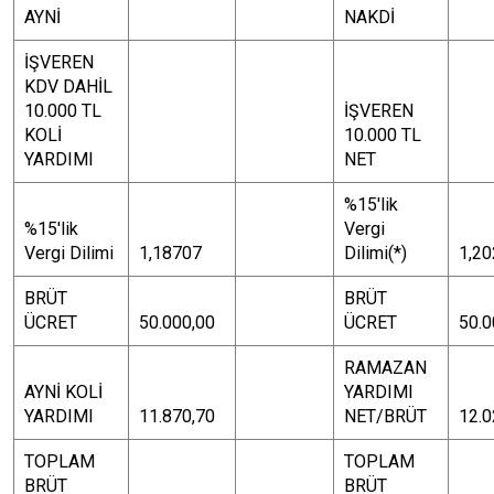
AYNİ
NAKDİ
İŞVEREN
KDV DAHİL
10.000 TL
İŞVEREN
KOLİ
10.000 TL
YARDIMI
NET
%15'lik
%15'lik
Vergi
Vergi Dilimi
1,18707
Dilimi(*)
1,2
BRÜT
BRÜT
ÜCRET
50.000,00
ÜCRET
50.0
RAMAZAN
AYNİ KOLİ
YARDIMI
YARDIMI
11.870,70
NET/BRÜT
12.0
TOPLAM
TOPLAM
BRÜT
BRÜT