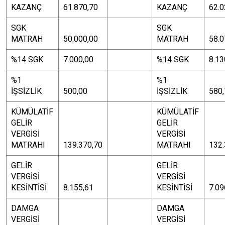
KAZANÇ
61.870,70
KAZANÇ
62.0
SGK
SGK
MATRAH
50.000,00
MATRAH
58.0
%14 SGK
7.000,00
%14 SGK
8.13
%1
%1
İŞSİZLİK
500,00
İŞSİZLİK
580,
KÜMÜLATİF
KÜMÜLATİF
GELİR
GELİR
VERGİSİ
VERGİSİ
MATRAHI
139.370,70
MATRAHI
132.
GELİR
GELİR
VERGİSİ
VERGİSİ
KESİNTİSİ
8.155,61
KESİNTİSİ
7.09
DAMGA
DAMGA
VERGİSİ
VERGİSİ