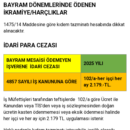
BAYRAM DÖNEMLERİNDE ÖDENEN
İKRAMİYE/HARÇLIKLAR
1475/14 Maddesine göre kıdem tazminatı hesabında dikkat
alınacaktır.
İDARİ PARA CEZASI
BAYRAM MESAİSİ ÖDEMEYEN
2025 YILI
İŞVERENE İDARİ CEZASI
102/a-her işçi her
4857 SAYILI İŞ KANUNUNA GÖRE
ay 2.179.-TL.
İş Müfettişleri tarafından teftişlerde 102/a göre Ücret ile
Kanundan veya TİS’den veya iş sözleşmesinden doğan
ücretin kasten ödenmemesi veya eksik ödenmesi halinde
her işçi ve her ay için 2.179 TL. uygulaması istenir.