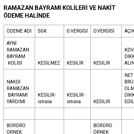
RAMAZAN BAYRAMI KOLİLERİ VE NAKİT
ÖDEME HALİNDE
ÖDEME ADI
SGK
G.VERGİSİ
D.VERGİSİ
AÇI
AYNİ
RAMAZAN
KDV
BAYRAM
DİK
KOLİSİ
KESİLMEZ
KESİLİR
KESİLİR
ALI
NET
NAKDİ
BRÜ
RAMAZAN
OLM
BAYRAMI
KESİLİR-
KESİLİR-
DİK
YARDIMI
istisna
istisna
KESİLİR
EDİL
BORDRO
BORDRO
ÖRNEK
ÖRNEK