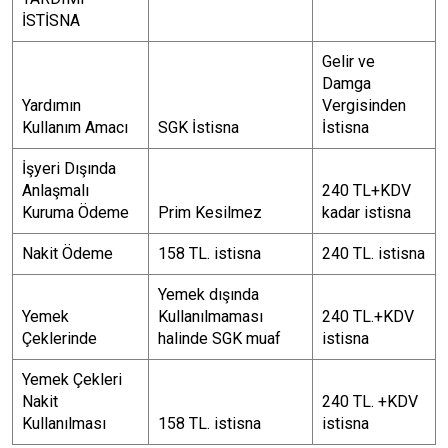
İSTİSNA
Gelir ve
Damga
Yardımın
Vergisinden
Kullanım Amacı
SGK İstisna
İstisna
İşyeri Dışında
Anlaşmalı
240 TL+KDV
Kuruma Ödeme
Prim Kesilmez
kadar istisna
Nakit Ödeme
158 TL. istisna
240 TL. istisna
Yemek dışında
Yemek
Kullanılmaması
240 TL.+KDV
Çeklerinde
halinde SGK muaf
istisna
Yemek Çekleri
Nakit
240 TL. +KDV
Kullanılması
158 TL. istisna
istisna