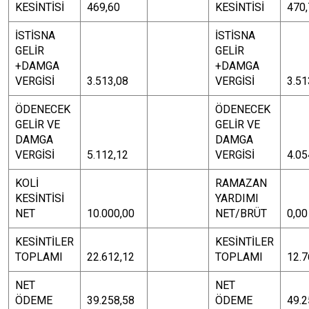
KESİNTİSİ
469,60
KESİNTİSİ
470,
İSTİSNA
İSTİSNA
GELİR
GELİR
+DAMGA
+DAMGA
VERGİSİ
3.513,08
VERGİSİ
3.51
ÖDENECEK
ÖDENECEK
GELİR VE
GELİR VE
DAMGA
DAMGA
VERGİSİ
5.112,12
VERGİSİ
4.05
KOLİ
RAMAZAN
KESİNTİSİ
YARDIMI
NET
10.000,00
NET/BRÜT
0,00
KESİNTİLER
KESİNTİLER
TOPLAMI
22.612,12
TOPLAMI
12.7
NET
NET
ÖDEME
39.258,58
ÖDEME
49.2