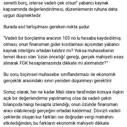
senetli borç, isterse vadeli çek olsun” yabancı kaynak
kapsamında değerlendirilmesi, düzenlemenin ruhuna daha
uygun düşmektedir.
Burada asıl tartışılması gereken nokta şudur:
“Vadeli bir borçlanma aracının 103 no.lu hesaba kaydedilmiş
olması, onun finansman gider kısıtlaması açısından yabancı
kaynak niteliğini ortadan kaldırır mı? Yoksa muhasebenin
temel ilkesi olan ‘özün önceliği’ gereği, gerçek mahiyeti esas
alınarak FGK hesaplamasında dikkate mi alınmalıdır?”
Bu soru, biçimsel muhasebe sınıflandırması ile ekonomik
gerçeklik arasındaki sınırı yeniden düşünmeyi gerektirir.
Sonuç olarak, her ne kadar Mali idare tarafından konuya ilişkin
açık bir değerlendirme yapılmamış olsa da vadeli çekin
bilançoda hangi hesapta izlendiği, onun özünde finansman
aracı olabileceği gerçeğini ortadan kaldırmaz. Dövizli vadeli
çeklerde oluşan kur farkları ise doğrudan vergi matrahını
etkilediğinden, bu farkların ekonomik mahiyeti dikkate