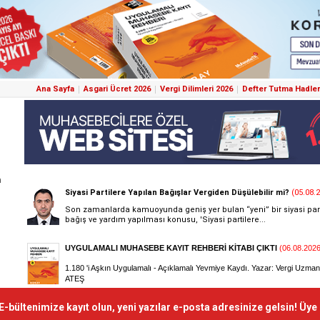
Ana Sayfa
Asgari Ücret 2026
Vergi Dilimleri 2026
Defter Tutma Hadler
m
E-bültenimize kayıt olun, yeni yazılar e-posta adresinize gelsin! Üye