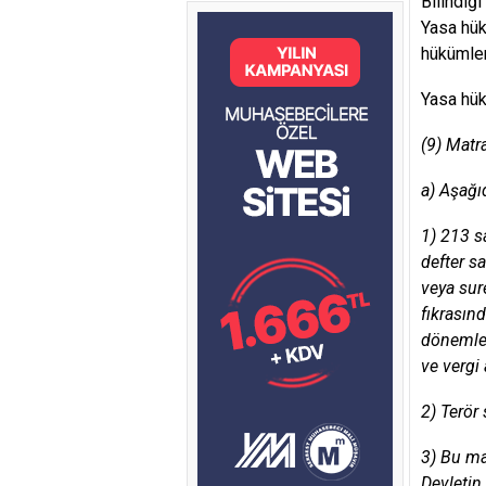
Bilindiğ
Yasa hük
hükümler
Yasa hük
(9) Matra
a) Aşağı
1) 213 s
defter s
veya sur
fıkrasınd
dönemler
ve vergi
2) Terör
3) Bu ma
Devletin