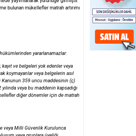
tede yayımlanarak yürürlüğe girmiştir.
me bulunan mükellefler matrah artırımı
a hükümlerinden yararlanamazlar:
 kayıt ve belgeleri yok edenler veya
rak koymayanlar veya belgelerin asıl
ynı Kanunun 359 uncu maddesinin (ç)
2022 yılında veya bu maddenin kapsadığı
ellefler diğer dönemler için de matrah
ine veya Milli Güvenlik Kurulunca
 oluşum veya gruplara üyeliği,