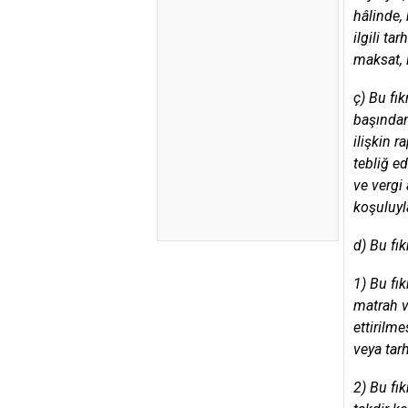
hâlinde,
ilgili t
maksat, i
ç) Bu fı
başından
ilişkin 
tebliğ e
ve vergi
koşuluyl
d) Bu fı
1) Bu fı
matrah v
ettirilm
veya tar
2) Bu fı