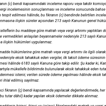
kranın (c) bendi kapsamındaki inceleme raporu veya takdir komisy
vergi incelemesinin sonuçlanması ve inceleme sonucunda bahse kon
n tespit edilmesi hâlinde, bu fıkranın (c) bendinde belirtilen incel
masına ilişkin süreler açısından 213 sayılı Kanunun genel hüküm
elleflerin bu maddeye göre matrah veya vergi artırımı yaptıkları d
e vermedikleri anlaşılan beyannameler nedeniyle 213 sayılı Kanu
na ilişkin hükümleri uygulanmaz.
madde hükümlerine göre matrah veya vergi artırımı ile ilgili olar
 nedeniyle eksik tahakkuk eden vergiler, ilk taksit ödeme süresini
si hâlinde 6183 sayılı Kanuna göre takip edilir. Şu kadar ki, K
artıyla mükellefe bildirimde bulunularak eksik tahakkuk eden tut
 ödenmesi istenir, verilen sürede ödeme yapılması hâlinde eksik 
i ihlal edilmiş sayılmaz.
inci fıkranın (ç) bendi kapsamında yapılacak değerlendirmede, her 
 (bu tutar dâhil) kadar yapılan eksik ödemeler dikkate alınmaz.
maddenin birinci, ikinci ve üçüncü fıkralarındaki matrah ve vergi 