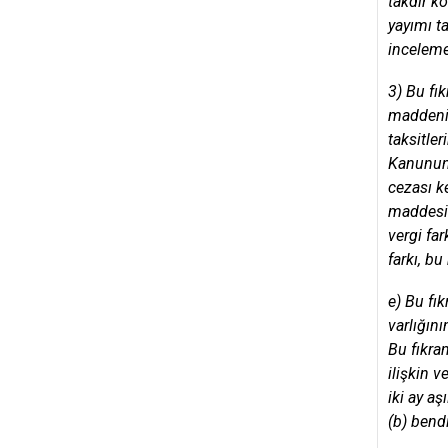
takdir ko
yayımı t
incelemes
3) Bu fı
maddenin 
taksitle
Kanunun 
cezası k
maddesin
vergi fa
farkı, bu
e) Bu fı
varlığını
Bu fıkra
ilişkin 
iki ay aş
(b) bendi