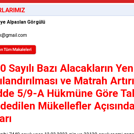
LARIMIZ
aye Alpaslan Görgülü
k@gmail.com
0 Sayılı Bazı Alacakların Ye
ılandırılması ve Matrah Artı
de 5/9-A Hükmüne Göre Tal
dedilen Mükellefler Açısınd
arı