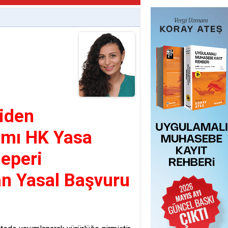
niden
rımı HK Yasa
eperi
an Yasal Başvuru