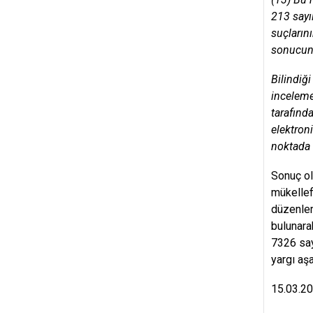
213 sayı
suçların
sonucund
Bilindiğ
inceleme
tarafında
elektron
noktada 
Sonuç ol
mükellef
düzenlem
bulunara
7326 say
yargı aşa
15.03.2