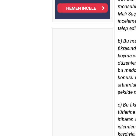
mensubiy
Mali Suç
inceleme
talep edi
b) Bu ma
fıkrasınd
koyma ve
düzenlem
bu madde
konusu v
artırımla
şekilde 
c) Bu fı
türlerin
itibaren 
işlemler
kaydıyla