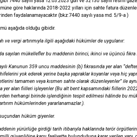
i gibi 7440 sayılı yasa 12.03.2023 gün ve 32130 sayılı resmi gaze
müne göre haklarında 2018-2022 yılları için sahte fatura düzenle
inden faydalanamayacaktır (bkz:7440 sayılı yasa md. 5/9-a )
mü aşağıda olduğu gibidir.
h ve vergi artırımıyla ilgili aşağıdaki hükümler de uygulanır:
da sayılan mükellefler bu maddenin birinci, ikinci ve üçüncü fıkr
ayılı Kanunun 359 uncu maddesinin (b) fıkrasında yer alan “defter,
ahifelerini yok ederek yerine başka yapraklar koyanlar veya hiç yap
etlerini tamamen veya kısmen sahte olarak düzenleyenler” ile a
a yer alan fiilleri işleyenler (Bu alt bent kapsamındaki fiillerin 
den herhangi birinde işlendiğinin tespit edilmesi hâlinde bu mük
 artırım hükümlerinden yararlanamazlar.).
 suçundan hüküm giyenler.
ddenin yürürlüğe girdiği tarih itibarıyla haklarında terör örgütler
 milli güvenliğine karşı faaliyette bulunduğuna karar verilen yapı,