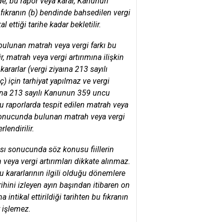
inde, bu rapor veya karar, Kanunun
 fıkranın (b) bendinde bahsedilen vergi
 ettiği tarihe kadar bekletilir.
bulunan matrah veya vergi farkı bu
r, matrah veya vergi artırımına ilişkin
rarlar (vergi ziyaına 213 sayılı
) için tarhiyat yapılmaz ve vergi
aına 213 sayılı Kanunun 359 uncu
su raporlarda tespit edilen matrah veya
 sonucunda bulunan matrah veya vergi
lendirilir.
sı sonucunda söz konusu fiillerin
 veya vergi artırımları dikkate alınmaz.
 kararlarının ilgili olduğu dönemlere
ihini izleyen ayın başından itibaren on
 intikal ettirildiği tarihten bu fıkranın
r işlemez.