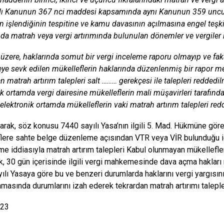
lı Kanunun 367 nci maddesi kapsamında aynı Kanunun 359 uncu 
ın işlendiğinin tespitine ve kamu davasının açılmasına engel teşk
a matrah veya vergi artırımında bulunulan dönemler ve vergiler i
i üzere, haklarında somut bir vergi inceleme raporu olmayıp ve f
ye sevk edilen mükelleflerin haklarında düzenlenmiş bir rapor
n matrah artırım talepleri salt ……… gerekçesi ile talepleri reddedil
ik ortamda vergi dairesine mükelleflerin mali müşavirleri tarafınd
elektronik ortamda mükelleflerin vaki matrah artırım talepleri red
arak, söz konusu 7440 sayılı Yasa’nın ilgili 5. Mad. Hükmüne göre
lere sahte belge düzenleme açısından VTR veya VİR bulunduğu id
e iddiasıyla matrah artırım talepleri Kabul olunmayan mükellefleri
k, 30 gün içerisinde ilgili vergi mahkemesinde dava açma hakları 
ılı Yasaya göre bu ve benzeri durumlarda haklarını vergi yargısın
masında durumlarını izah ederek tekrardan matrah artırımı talepleri
023