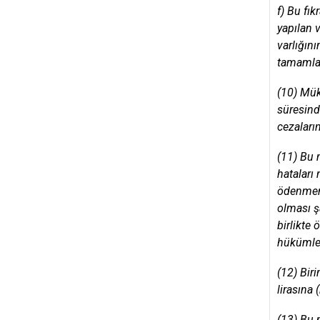
f) Bu fı
yapılan 
varlığını
tamamlan
(10) Mük
süresind
cezaları
(11) Bu 
hataları
ödenmeme
olması ş
birlikte
hükümler
(12) Bir
lirasına
(13) Bu 