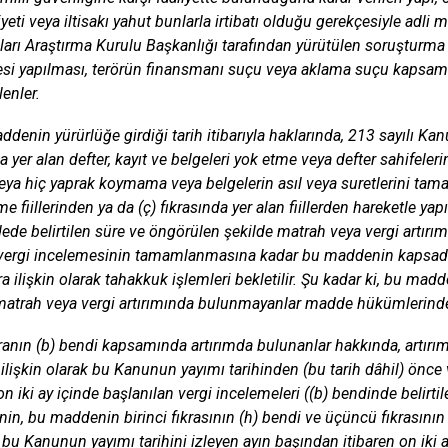
eti veya iltisakı yahut bunlarla irtibatı olduğu gerekçesiyle adli 
ları Araştırma Kurulu Başkanlığı tarafından yürütülen soruşturm
si yapılması, terörün finansmanı suçu veya aklama suçu kapsam
lenler.
ddenin yürürlüğe girdiği tarih itibarıyla haklarında, 213 sayılı 
a yer alan defter, kayıt ve belgeleri yok etme veya defter sahifeler
ya hiç yaprak koymama veya belgelerin asıl veya suretlerini ta
e fiillerinden ya da (ç) fıkrasında yer alan fiillerden hareketle y
de belirtilen süre ve öngörülen şekilde matrah veya vergi artır
ergi incelemesinin tamamlanmasına kadar bu maddenin kapsadığ
ra ilişkin olarak tahakkuk işlemleri bekletilir. Şu kadar ki, bu mad
matrah veya vergi artırımında bulunmayanlar madde hükümlerinde
kranın (b) bendi kapsamında artırımda bulunanlar hakkında, artır
e ilişkin olarak bu Kanunun yayımı tarihinden (bu tarih dâhil) önce
on iki ay içinde başlanılan vergi incelemeleri ((b) bendinde belirtil
inin, bu maddenin birinci fıkrasının (h) bendi ve üçüncü fıkrasını
, bu Kanunun yayımı tarihini izleyen ayın başından itibaren on iki