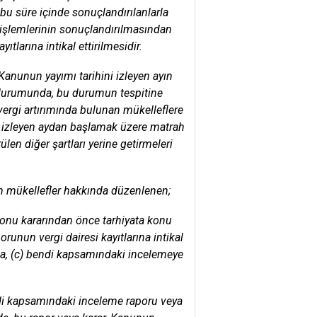
u süre içinde sonuçlandırılanlarla
r işlemlerinin sonuçlandırılmasından
tlarına intikal ettirilmesidir.
Kanunun yayımı tarihini izleyen ayın
si durumunda, bu durumun tespitine
 vergi artırımında bulunan mükelleflere
atı izleyen aydan başlamak üzere matrah
len diğer şartları yerine getirmeleri
en mükellefler hakkında düzenlenen;
yonu kararından önce tarhiyata konu
runun vergi dairesi kayıtlarına intikal
yla, (c) bendi kapsamındaki incelemeye
di kapsamındaki inceleme raporu veya