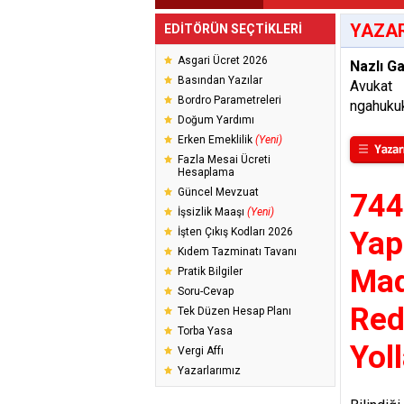
YAZAR
EDİTÖRÜN SEÇTİKLERİ
Asgari Ücret 2026
Nazlı G
Basından Yazılar
Avukat
Bordro Parametreleri
ngahuku
Doğum Yardımı
Erken Emeklilik
(Yeni)
Fazla Mesai Ücreti
Hesaplama
Güncel Mevzuat
744
İşsizlik Maaşı
(Yeni)
İşten Çıkış Kodları 2026
Yap
Kıdem Tazminatı Tavanı
Mad
Pratik Bilgiler
Soru-Cevap
Red
Tek Düzen Hesap Planı
Torba Yasa
Yoll
Vergi Affı
Yazarlarımız