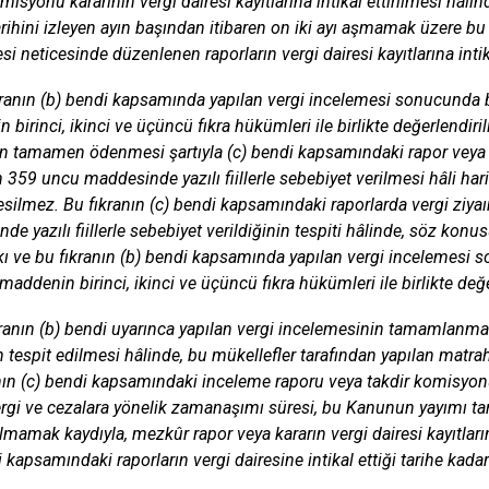
misyonu kararının vergi dairesi kayıtlarına intikal ettirilmesi hâl
arihini izleyen ayın başından itibaren on iki ayı aşmamak üzere bu
i neticesinde düzenlenen raporların vergi dairesi kayıtlarına intikal
kranın (b) bendi kapsamında yapılan vergi incelemesi sonucunda 
birinci, ikinci ve üçüncü fıkra hükümleri ile birlikte değerlendirili
rin tamamen ödenmesi şartıyla (c) bendi kapsamındaki rapor veya ka
359 uncu maddesinde yazılı fiillerle sebebiyet verilmesi hâli hariç
esilmez. Bu fıkranın (c) bendi kapsamındaki raporlarda vergi ziy
de yazılı fiillerle sebebiyet verildiğinin tespiti hâlinde, söz konu
rkı ve bu fıkranın (b) bendi kapsamında yapılan vergi incelemesi
 maddenin birinci, ikinci ve üçüncü fıkra hükümleri ile birlikte değer
kranın (b) bendi uyarınca yapılan vergi incelemesinin tamamlanma
n tespit edilmesi hâlinde, bu mükellefler tarafından yapılan matrah
nın (c) bendi kapsamındaki inceleme raporu veya takdir komisyonu
vergi ve cezalara yönelik zamanaşımı süresi, bu Kanunun yayımı tar
ılmamak kaydıyla, mezkûr rapor veya kararın vergi dairesi kayıtlarına
 kapsamındaki raporların vergi dairesine intikal ettiği tarihe kada