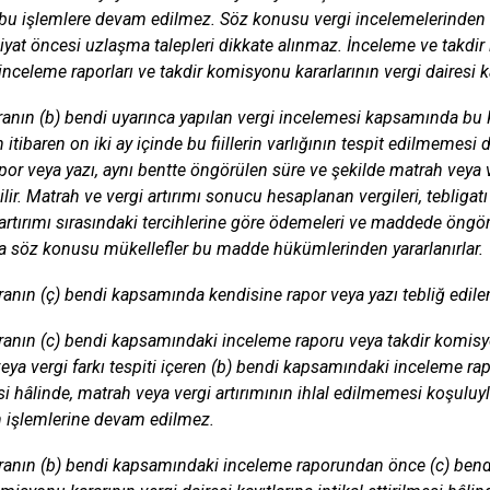
 bu işlemlere devam edilmez. Söz konusu vergi incelemelerinden b
arhiyat öncesi uzlaşma talepleri dikkate alınmaz. İnceleme ve takdi
nceleme raporları ve takdir komisyonu kararlarının vergi dairesi kayı
kranın (b) bendi uyarınca yapılan vergi incelemesi kapsamında bu 
 itibaren on iki ay içinde bu fiillerin varlığının tespit edilmeme
rapor veya yazı, aynı bentte öngörülen süre ve şekilde matrah veya
dilir. Matrah ve vergi artırımı sonucu hesaplanan vergileri, teblig
 artırımı sırasındaki tercihlerine göre ödemeleri ve maddede öngörü
a söz konusu mükellefler bu madde hükümlerinden yararlanırlar.
kranın (ç) bendi kapsamında kendisine rapor veya yazı tebliğ edil
kranın (c) bendi kapsamındaki inceleme raporu veya takdir komis
eya vergi farkı tespiti içeren (b) bendi kapsamındaki inceleme rapo
esi hâlinde, matrah veya vergi artırımının ihlal edilmemesi koşulu
h işlemlerine devam edilmez.
kranın (b) bendi kapsamındaki inceleme raporundan önce (c) ben