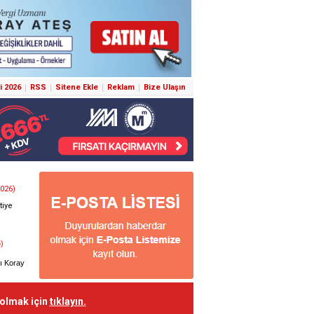
i 2026
RSS
Sitene Ekle
Reklam
Bize Ulaşın
 olmak için
tıklayın.