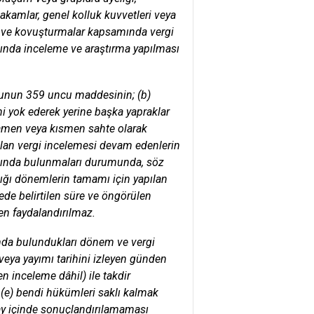
makamlar, genel kolluk kuvvetleri veya
a ve kovuşturmalar kapsamında vergi
ında inceleme ve araştırma yapılması
Kanunun 359 uncu maddesinin; (b)
ini yok ederek yerine başka yapraklar
mamen veya kısmen sahte olarak
apılan vergi incelemesi devam edenlerin
ımında bulunmaları durumunda, söz
ı dönemlerin tamamı için yapılan
dede belirtilen süre ve öngörülen
n faydalandırılmaz.
ımda bulundukları dönem ve vergi
 veya yayımı tarihini izleyen günden
en inceleme dâhil) ile takdir
n (e) bendi hükümleri saklı kalmak
 ay içinde sonuçlandırılamaması