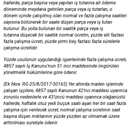
hallerde, parça başına veya yapılan iş tutarına ait ödeme
döneminde meydana getirilen parça veya iş tutarları, o
dönem içinde çalışılmış olan normal ve fazla çalışma saatleri
sayısına bölünerek bir saate düşen parça veya iş tutarı
bulunur. Bu yolla bulunan bir saatlik parça veya iş
tutarına düşecek bir saatlik normal ücretin, yüzde elli fazlası
fazla çalışma ücreti, yüzde yirmi beş fazlası fazla sürelerle
çalışma ücretidir.
Yüzde usulünün uygulandığı işyerlerinde fazla çalışma ücreti,
4857 sayılı İş Kanunu’nun 51 inci maddesinde öngörülen
yönetmelik hükümlerine göre ödenir.
(Ek fıkra: RG-25/8/2017-30165) Yer altında maden işlerinde
çalışan işçilere, 4857 sayılı Kanunun 42’nci maddesi uyarınca
zorunlu nedenlerle ve 43’üncü maddesi uyarınca olağanüstü
hallerde, haftalık otuz yedi buçuk saati aşan her bir saat fazla
çalışma için verilecek ücret, normal çalışma ücretinin saat
başına düşen miktarının yüzde yüzden az olmamak üzere
arttırılması suretiyle ödenir
.