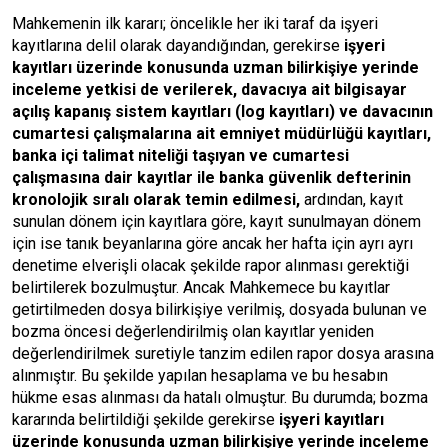
Mahkemenin ilk kararı; öncelikle her iki taraf da işyeri
kayıtlarına delil olarak dayandığından, gerekirse
işyeri
kayıtları üzerinde konusunda uzman bilirkişiye yerinde
inceleme yetkisi de verilerek, davacıya ait bilgisayar
açılış kapanış sistem kayıtları (log kayıtları) ve davacının
cumartesi çalışmalarına ait emniyet müdürlüğü kayıtları,
banka içi talimat niteliği taşıyan ve cumartesi
çalışmasına dair kayıtlar ile banka güvenlik defterinin
kronolojik sıralı olarak temin edilmesi,
ardından, kayıt
sunulan dönem için kayıtlara göre, kayıt sunulmayan dönem
için ise tanık beyanlarına göre ancak her hafta için ayrı ayrı
denetime elverişli olacak şekilde rapor alınması gerektiği
belirtilerek bozulmuştur. Ancak Mahkemece bu kayıtlar
getirtilmeden dosya bilirkişiye verilmiş, dosyada bulunan ve
bozma öncesi değerlendirilmiş olan kayıtlar yeniden
değerlendirilmek suretiyle tanzim edilen rapor dosya arasına
alınmıştır. Bu şekilde yapılan hesaplama ve bu hesabın
hükme esas alınması da hatalı olmuştur. Bu durumda; bozma
kararında belirtildiği şekilde gerekirse
işyeri kayıtları
üzerinde konusunda uzman bilirkişiye yerinde inceleme