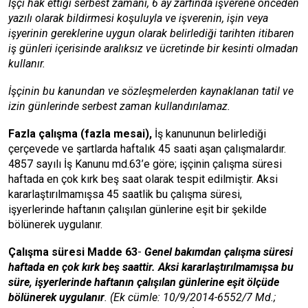
İşçi hak ettiği serbest zamanı, 6 ay zarfında işverene önceden
yazılı olarak bildirmesi koşuluyla ve işverenin, işin veya
işyerinin gereklerine uygun olarak belirlediği tarihten itibaren
iş günleri içerisinde aralıksız ve ücretinde bir kesinti olmadan
kullanır.
İşçinin bu kanundan ve sözleşmelerden kaynaklanan tatil ve
izin günlerinde serbest zaman kullandırılamaz.
Fazla çalışma (fazla mesai),
İş kanununun belirlediği
çerçevede ve şartlarda haftalık 45 saati aşan çalışmalardır.
4857 sayılı İş Kanunu md.63’e göre; işçinin çalışma süresi
haftada en çok kırk beş saat olarak tespit edilmiştir. Aksi
kararlaştırılmamışsa 45 saatlik bu çalışma süresi,
işyerlerinde haftanın çalışılan günlerine eşit bir şekilde
bölünerek uygulanır.
Çalışma süresi Madde
63
-
Genel bakımdan çalışma süresi
haftada en çok kırk beş saattir. Aksi kararlaştırılmamışsa bu
süre, işyerlerinde haftanın çalışılan günlerine eşit ölçüde
bölünerek uygulanır
. (Ek cümle: 10/9/2014-6552/7 Md.;