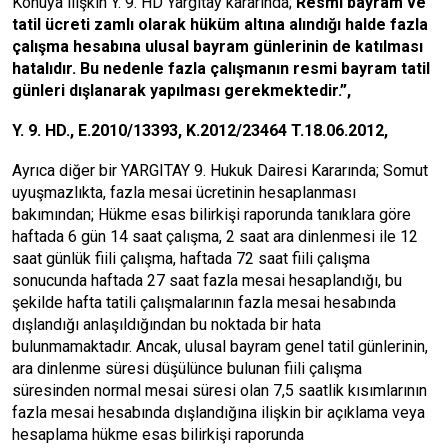
Konuya ilişkin Y. 9. HD Yargıtay kararında;
Resmi bayram ve
tatil ücreti zamlı olarak hüküm altına alındığı halde fazla
çalışma hesabına ulusal bayram günlerinin de katılması
hatalıdır. Bu nedenle fazla çalışmanın resmi bayram tatil
günleri dışlanarak yapılması gerekmektedir
.”,
Y. 9. HD., E.2010/13393, K.2012/23464 T.18.06.2012,
Ayrıca diğer bir YARGITAY 9. Hukuk Dairesi Kararında; Somut
uyuşmazlıkta, fazla mesai ücretinin hesaplanması
bakımından; Hükme esas bilirkişi raporunda tanıklara göre
haftada 6 gün 14 saat çalışma, 2 saat ara dinlenmesi ile 12
saat günlük fiili çalışma, haftada 72 saat fiili çalışma
sonucunda haftada 27 saat fazla mesai hesaplandığı, bu
şekilde hafta tatili çalışmalarının fazla mesai hesabında
dışlandığı anlaşıldığından bu noktada bir hata
bulunmamaktadır. Ancak, ulusal bayram genel tatil günlerinin,
ara dinlenme süresi düşülünce bulunan fiili çalışma
süresinden normal mesai süresi olan 7,5 saatlik kısımlarının
fazla mesai hesabında dışlandığına ilişkin bir açıklama veya
hesaplama hükme esas bilirkişi raporunda