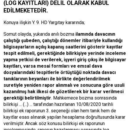
(LOG KAYITLARI) DELİL OLARAK KABUL
EDİLMEKETEDİR.
Konuya ilişkin Y. 9. HD Yargıtay kararında;
Somut olayda, yukarıda anılı bozma
ilamında davacının
çalıştığı şubeden, çalıştığı dönemler itibariyle kullandığı
bilgisayarların açılış kapanış saatlerini gösterir kayıtlar
tespit edilmeli, gerektiğinde bilirkişiye yerinde inceleme
yapma yetkisi de verilerek, işyeri giriş çıkış ile bilgisayar
kayıtları, varsa mesai formları ve emsal dava
dosyalarındaki tespitlerle örtüştüğü noktada davacı
tanıklarının beyanları ile birlikte değerlendirilmek
suretiyle yeniden rapor alınmalı ve sonucuna göre usuli
kazanılmış hak ilkesi de gözetilerek bir karar verilmesi
gerektiği belirtilmiştir
. Mahkemece bozma sonrasında
bilirkişi ... (...) ... tarafından hazırlanan 10/08/2020 tarihli
bilirkişi ek raporunun 3. seçeneği olan hem tanık hem de
kayıtlar esas alınarak yapılan hesaplama doğrultusunda karar
verilmiştir. Ancak söz konusu bilirkişi ek raporunun
incelenmesinde, raporun hazırlanması esnasında log