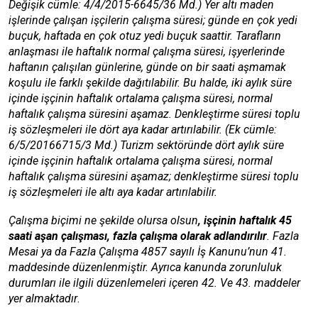
Değişik cümle: 4/4/2015-6645/36 Md.) Yer altı maden
işlerinde çalışan işçilerin çalışma süresi; günde en çok yedi
buçuk, haftada en çok otuz yedi buçuk saattir. Tarafların
anlaşması ile haftalık normal çalışma süresi, işyerlerinde
haftanın çalışılan günlerine, günde on bir saati aşmamak
koşulu ile farklı şekilde dağıtılabilir. Bu halde, iki aylık süre
içinde işçinin haftalık ortalama çalışma süresi, normal
haftalık çalışma süresini aşamaz. Denkleştirme süresi toplu
iş sözleşmeleri ile dört aya kadar artırılabilir. (Ek cümle:
6/5/20166715/3 Md.) Turizm sektöründe dört aylık süre
içinde işçinin haftalık ortalama çalışma süresi, normal
haftalık çalışma süresini aşamaz; denkleştirme süresi toplu
iş sözleşmeleri ile altı aya kadar artırılabilir.
Çalışma biçimi ne şekilde olursa olsun
, işçinin haftalık 45
saati aşan çalışması, fazla çalışma olarak adlandırılır
. Fazla
Mesai ya da Fazla Çalışma 4857 sayılı İş Kanunu’nun 41.
maddesinde düzenlenmiştir. Ayrıca kanunda zorunluluk
durumları ile ilgili düzenlemeleri içeren 42. Ve 43. maddeler
yer almaktadır
.