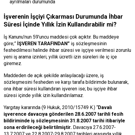
ayrılmaları durumunda
İşverenin İşçiyi Çıkarması Durumunda İhbar
Süresi İçinde Yıllık İzin Kullandırabilir mi?
İş Kanunu’nun 59’uncu maddesi çok açıktır. Bu maddeye
göre;”
İŞVEREN TARAFINDAN”
iş sözleşmesinin
feshedilmesi halinde ihbar süresi ve işçiye verilmesi zorunlu
yeni iş arama izinleri, yıllık ücretli izin süreleri ile iç içe
giremez.
Maddeden de açık şekilde anlaşılacağı üzere, iş
sözleşmesini fesheden ve karşı tarafa bildirimde bulunarak,
ona ihbar süresi kullandıran işveren ise; bu işçiye ihbar
süresi içinde yıllık izin kullandırılamaz.
Yargıtay kararında (9 Hukuk, 2010/15749 K.) “
Davalı
işverence davacıya gönderilen 28.6.2007 tarihli fesih
bildiriminde iş sözleşmesinin 31.8.2007 tarihi itibariyle
sona erdirileceği belirtilmiştir
.
Davacıya 27.6.2007-
13.7.2007 ve 22.8.2007-29.8.2007 tarihleri arasında yıllık