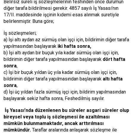
Belirsiz süreli iş sözleşmelerinin feshinden önce durumun
diğer tarafa bildirilmesi gerekir. 4857 sayılı İş Yasası’nın
17/II. maddesinde işçinin kıdemi esas alınmak suretiyle
belirlenmiştir. Buna göre;
İş sözleşmeleri;
a) İşi altı aydan az sürmüş olan işçi için, bildirimin diğer tarafa
yapılmasından başlayarak
iki hafta sonra,
b) İşi altı aydan bir buçuk yıla kadar sürmüş olan işçi için,
bildirimin diğer tarafa yapılmasından başlayarak
dört hafta
sonra
,
c) İşi bir buçuk yıldan üç yıla kadar sürmüş olan işçi için,
bildirimin diğer tarafa yapılmasından başlayarak
altı hafta
sonra
,
d) İşi üç yıldan fazla sürmüş işçi için, bildirim yapılmasından
başlayarak sekiz hafta sonra, Feshedilmiş sayılır.
İş Yasası’nda düzenlenen bu süreler asgari süreler olup
bireysel veya toplu iş sözleşmesi ile azaltılması
mümkün bulunmamaktadır, ancak arttırılması
mümkündür.
Taraflar aralarında anlaşarak sözleşme ile