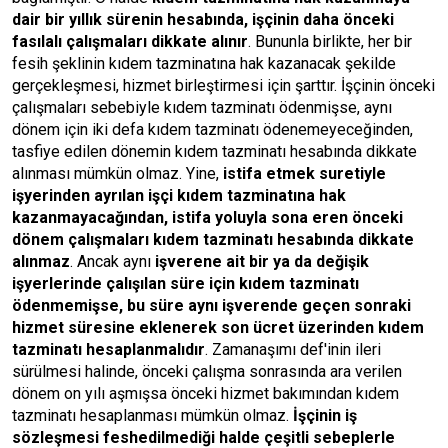
dair bir yıllık sürenin hesabında, işçinin daha önceki
fasılalı çalışmaları dikkate alınır
. Bununla birlikte, her bir
fesih şeklinin kıdem tazminatına hak kazanacak şekilde
gerçekleşmesi, hizmet birleştirmesi için şarttır. İşçinin önceki
çalışmaları sebebiyle kıdem tazminatı ödenmişse, aynı
dönem için iki defa kıdem tazminatı ödenemeyeceğinden,
tasfiye edilen dönemin kıdem tazminatı hesabında dikkate
alınması mümkün olmaz. Yine,
istifa etmek suretiyle
işyerinden ayrılan işçi kıdem tazminatına hak
kazanmayacağından, istifa yoluyla sona eren önceki
dönem çalışmaları kıdem tazminatı hesabında dikkate
alınmaz
. Ancak aynı
işverene ait bir ya da değişik
işyerlerinde çalışılan süre için kıdem tazminatı
ödenmemişse, bu süre aynı işverende geçen sonraki
hizmet süresine eklenerek son ücret üzerinden kıdem
tazminatı hesaplanmalıdır
. Zamanaşımı def'inin ileri
sürülmesi halinde, önceki çalışma sonrasında ara verilen
dönem on yılı aşmışsa önceki hizmet bakımından kıdem
tazminatı hesaplanması mümkün olmaz.
İşçinin iş
sözleşmesi feshedilmediği halde çeşitli sebeplerle