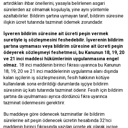
artırdıkları ihbar önellerini, yasayla belirlenen asgari
sürelerden az olmamak koşuluyla, yine aynı yöntemle
azaltabilirler. Bildirim şartına uymayan taraf, bildirim süresine
ilişkin ücret tutarında tazminat ödemek zorundadır.
İşveren bildirim süresine ait ücreti peşin vermek
suretiyle iş sözleşmesini feshedebilir. İşverenin bildirim
şartına uymaması veya bildirim süresine ait ücreti peşin
ödeyerek sözleşmeyi feshetmesi, bu Kanunun 18, 19, 20
ve 21 inci maddesi hükümlerinin uygulanmasına engel
olmaz
.
18 inci maddenin birinci fıkrası uyarınca bu Kanunun
18, 19, 20 ve 21 inci maddelerinin uygulanma alanı dışında
kalan işçilerin iş sözleşmesinin, fesih hakkının kötüye
kullanılarak sona erdirildiği durumlarda işçiye bildirim
süresinin üç katı tutarında tazminat ödenir. Fesih için bildirim
şartına da uyulmaması ayrıca dördüncü fıkra uyarınca
tazminat ödenmesini gerektirir.
Bu maddeye göre ödenecek tazminatlar ile bildirim
sürelerine ait peşin ödenecek ücretin hesabında 32’nci
maddenin birinci fıkrasında yazılan ücrete ek olarak işçiye