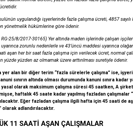
cretidir.
ulünün uygulandığı işyerlerinde fazla çalışma ücreti, 4857 sayıl
n yönetmelik hükümlerine göre ödenir.
a: RG-25/8/2017-30165) Yer altında maden işlerinde çalışan işçile
uyarınca zorunlu nedenlerle ve 43’üncü maddesi uyarınca olağanü
ati aşan her bir saat fazla çalışma için verilecek ücret, normal ç
ın yüzde yüzden az olmamak üzere arttırılması suretiyle ödenir.
yer alan bir diğer terim “fazla sürelerle çalışma” ise, işyer
anuni sınırın altında olması durumunda kanuni sınıra kadar y
 yasal olarak maksimum çalışma süresi 45 saatken, A şirketi
mişse, haftalık 45 saate kadar yapılmış fazladan çalışmalar 
ılacaktır. Eğer fazladan çalışma ilgili hafta için 45 saati de 
 olarak adlandırılacaktır.
ÜK 11 SAATİ AŞAN ÇALIŞMALAR