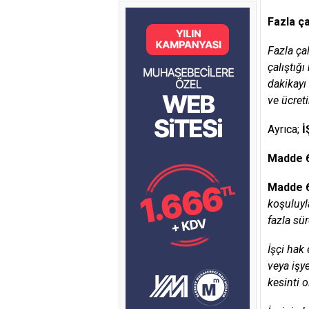
Fazla ç
Fazla çal
çalıştığı
dakikayı 
ve ücreti
Ayrıca;
İ
Madde 6
Madde 
koşuluyla
fazla sür
İşçi hak 
veya işye
kesinti 