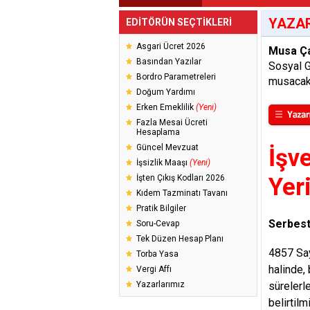
YAZAR
EDİTÖRÜN SEÇTİKLERİ
Asgari Ücret 2026
Musa Ç
Basından Yazılar
Sosyal 
Bordro Parametreleri
musacak
Doğum Yardımı
Erken Emeklilik
(Yeni)
Fazla Mesai Ücreti
Hesaplama
Güncel Mevzuat
İşv
İşsizlik Maaşı
(Yeni)
İşten Çıkış Kodları 2026
Yer
Kıdem Tazminatı Tavanı
Pratik Bilgiler
Serbest
Soru-Cevap
Tek Düzen Hesap Planı
4857 Say
Torba Yasa
halinde, 
Vergi Affı
Yazarlarımız
sürelerl
belirtilmi