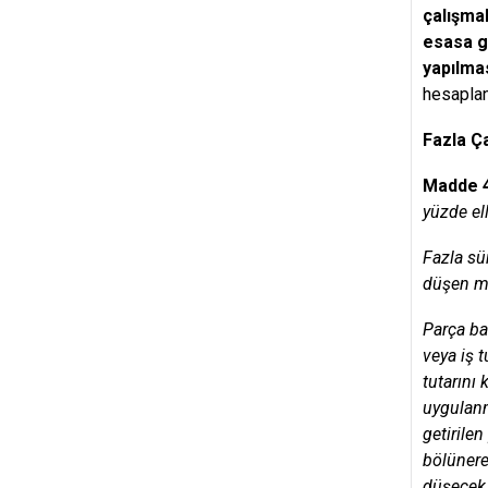
çalışma
esasa gö
yapılma
hesaplanm
Fazla Ç
Madde 
yüzde ell
Fazla sü
düşen mi
Parça ba
veya iş 
tutarını 
uygulanm
getirilen
bölünere
düşecek b