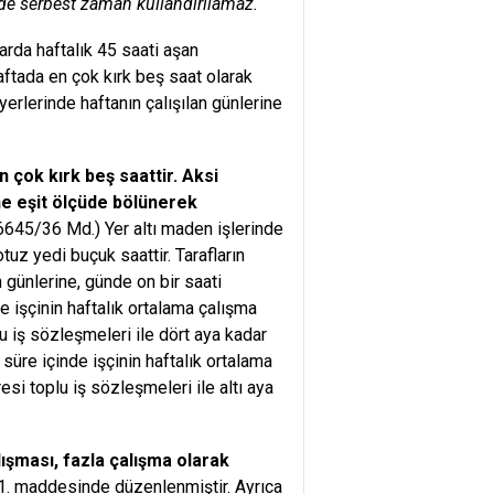
nde serbest zaman kullandırılamaz.
arda haftalık 45 saati aşan
aftada en çok kırk beş saat olarak
yerlerinde haftanın çalışılan günlerine
 çok kırk beş saattir. Aksi
ine eşit ölçüde bölünerek
45/36 Md.) Yer altı maden işlerinde
tuz yedi buçuk saattir. Tarafların
n günlerine, günde on bir saati
de işçinin haftalık ortalama çalışma
u iş sözleşmeleri ile dört aya kadar
süre içinde işçinin haftalık ortalama
si toplu iş sözleşmeleri ile altı aya
alışması, fazla çalışma olarak
1. maddesinde düzenlenmiştir. Ayrıca