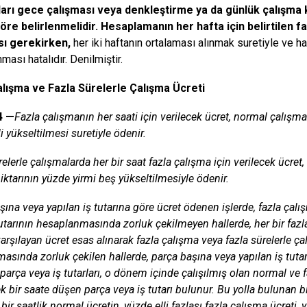
ları gece çalışması veya denkleştirme ya da günlük çalışma k
re belirlenmelidir. Hesaplamanın her hafta için belirtilen f
sı gerekirken,
her iki haftanın ortalaması alınmak suretiyle ve haf
ası hatalıdır. Denilmiştir.
alışma ve Fazla Sürelerle Çalışma Ücreti
4 —
Fazla çalışmanın her saati için verilecek ücret, normal çalışma
i yükseltilmesi suretiyle ödenir.
relerle çalışmalarda her bir saat fazla çalışma için verilecek ücre
ktarının yüzde yirmi beş yükseltilmesiyle ödenir.
şına veya yapılan iş tutarına göre ücret ödenen işlerde, fazla çalı
tutarının hesaplanmasında zorluk çekilmeyen hallerde, her bir fazla
karşılayan ücret esas alınarak fazla çalışma veya fazla sürelerle ç
asında zorluk çekilen hallerde, parça başına veya yapılan iş t
 parça veya iş tutarları, o dönem içinde çalışılmış olan normal ve 
k bir saate düşen parça veya iş tutarı bulunur. Bu yolla bulunan bir
ir saatlik normal ücretin, yüzde elli fazlası fazla çalışma ücreti, 