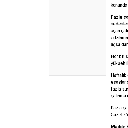
kanunda 
Fazla ç
nedenler
aşan çal
ortalama
aşsa dah
Her bir 
yükselti
Haftalık
esaslar 
fazla sür
çalışma 
Fazla ça
Gazete ’
Madde 3