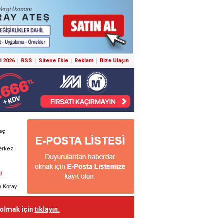
i 2026
RSS
Sitene Ekle
Reklam
Bize Ulaşın
 olmak için
tıklayın.