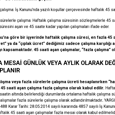
 çalışma: İş Kanunu’nda yazılı koşullar çerçevesinde haftalık 45 sa
 sürelerle çalışma: Haftalık çalışma süresinin sözleşmelerle 45 sa
süresini aşan ve 45 saate kadar yapılan çalışmaları ifade eder.
u’na göre bir işyerinde haftalık çalışma süresi, en fazla 45 sa
ret” ya da “çıplak ücret” dediğimiz sadece çalışma karşılığı a
ı kapsamaktadır. 45 saati aşan çalışmalar, “fazla çalışma” 
A MESAİ GÜNLÜK VEYA AYLIK OLARAK DEĞ
PLANIR
lışma veya fazla sürelerle çalışma ücreti hesaplanırken “haft
 45 saati aşan çalışma fazla çalışma olarak kabul edilir
.
Hafta
 saatin altında belirlendiği durumlarda ortalama haftalık çalışma s
çalışmalar fazla sürelerle çalışma olarak adlandırılmaktadır
.
YARGI
88 Karar Tarihi: 28.05.2014 sayılı kararında 4857 sayılı İş Kanun
aftalık 45 saati aşan çalışmalar fazla mesai olarak kabul edilmelid