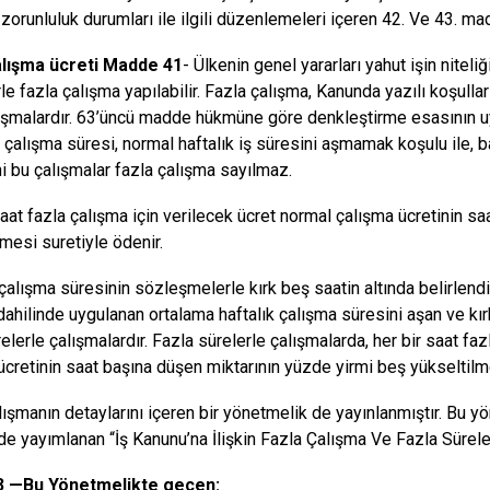
zorunluluk durumları ile ilgili düzenlemeleri içeren 42. Ve 43. ma
alışma ücreti Madde 41
- Ülkenin genel yararları yahut işin niteliğ
le fazla çalışma yapılabilir. Fazla çalışma, Kanunda yazılı koşullar
ışmalardır. 63’üncü madde hükmüne göre denkleştirme esasının uygu
 çalışma süresi, normal haftalık iş süresini aşmamak koşulu ile, b
i bu çalışmalar fazla çalışma sayılmaz.
saat fazla çalışma için verilecek ücret normal çalışma ücretinin sa
lmesi suretiyle ödenir.
 çalışma süresinin sözleşmelerle kırk beş saatin altında belirlendi
dahilinde uygulanan ortalama haftalık çalışma süresini aşan ve kı
elerle çalışmalardır. Fazla sürelerle çalışmalarda, her bir saat fa
ücretinin saat başına düşen miktarının yüzde yirmi beş yükseltilm
lışmanın detaylarını içeren bir yönetmelik de yayınlanmıştır. Bu y
de yayımlanan “İş Kanunu’na İlişkin Fazla Çalışma Ve Fazla Sürele
 —Bu Yönetmelikte geçen: