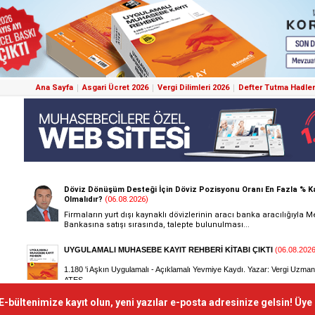
Ana Sayfa
Asgari Ücret 2026
Vergi Dilimleri 2026
Defter Tutma Hadler
E-bültenimize kayıt olun, yeni yazılar e-posta adresinize gelsin! Üye