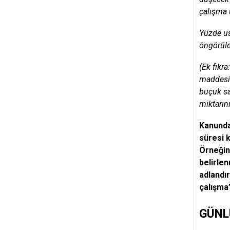
çalışma ü
Yüzde us
öngörüle
(Ek fıkr
maddesi 
buçuk sa
miktarın
Kanunda 
süresi k
Örneğin
belirlen
adlandır
çalışma”
GÜNL