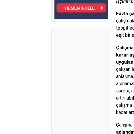
İşçinin 
Fazla ç
çalışmal
tespit ed
eşit bir 
Çalışma
kararlaş
uygulan
çalışan 
anlaşması
aşmamak k
süresi, 
artırıla
çalışma 
kadar artı
Çalışma 
adlandırı