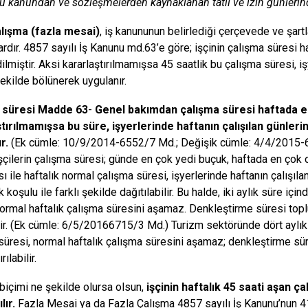
bu kanundan ve sözleşmelerden kaynaklanan tatil ve izin günleri
alışma (fazla mesai)
, iş kanununun belirlediği çerçevede ve şartl
ardır. 4857 sayılı İş Kanunu md.63’e göre; işçinin çalışma süresi h
ilmiştir. Aksi kararlaştırılmamışsa 45 saatlik bu çalışma süresi, iş
şekilde bölünerek uygulanır.
 süresi Madde 63
-
Genel bakımdan çalışma süresi haftada en
tırılmamışsa bu süre, işyerlerinde haftanın çalışılan günler
ır
.
(Ek cümle: 10/9/2014-6552/7 Md.; Değişik cümle: 4/4/2015-66
işçilerin çalışma süresi; günde en çok yedi buçuk, haftada en çok o
 ile haftalık normal çalışma süresi, işyerlerinde haftanın çalışıla
oşulu ile farklı şekilde dağıtılabilir. Bu halde, iki aylık süre için
normal haftalık çalışma süresini aşamaz. Denkleştirme süresi topl
bilir. (Ek cümle: 6/5/20166715/3 Md.) Turizm sektöründe dört aylık 
süresi, normal haftalık çalışma süresini aşamaz; denkleştirme süre
rılabilir.
biçimi ne şekilde olursa olsun,
işçinin haftalık 45 saati aşan ç
lır
.
Fazla Mesai ya da Fazla Çalışma 4857 sayılı İş Kanunu’nun 4