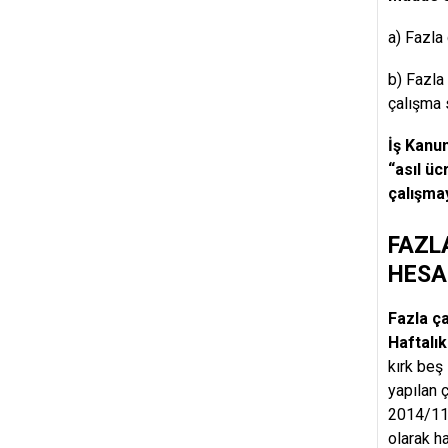
a) Fazla
b) Fazla
çalışma 
İş Kanun
“asıl üc
çalışmay
FAZL
HESA
Fazla ça
Haftalık
kırk beş
yapılan 
2014/114
olarak h