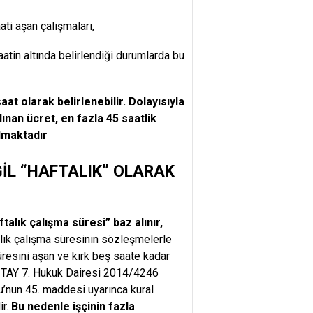
ati aşan çalışmaları,
atin altında belirlendiği durumlarda bu
at olarak belirlenebilir. Dolayısıyla
lınan ücret, en fazla 45 saatlik
olmaktadır
İL “HAFTALIK” OLARAK
alık çalışma süresi” baz alınır,
lık çalışma süresinin sözleşmelerle
üresini aşan ve kırk beş saate kadar
TAY 7. Hukuk Dairesi 2014/4246
u’nun 45. maddesi uyarınca kural
ir.
Bu nedenle işçinin fazla