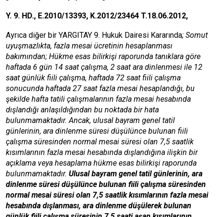
Y. 9. HD., E.2010/13393, K.2012/23464 T.18.06.2012
,
Ayrıca diğer bir YARGITAY 9. Hukuk Dairesi Kararında
; Somut
uyuşmazlıkta, fazla mesai ücretinin hesaplanması
bakımından; Hükme esas bilirkişi raporunda tanıklara göre
haftada 6 gün 14 saat çalışma, 2 saat ara dinlenmesi ile 12
saat günlük fiili çalışma, haftada 72 saat fiili çalışma
sonucunda haftada 27 saat fazla mesai hesaplandığı, bu
şekilde hafta tatili çalışmalarının fazla mesai hesabında
dışlandığı anlaşıldığından bu noktada bir hata
bulunmamaktadır. Ancak, ulusal bayram genel tatil
günlerinin, ara dinlenme süresi düşülünce bulunan fiili
çalışma süresinden normal mesai süresi olan 7,5 saatlik
kısımlarının fazla mesai hesabında dışlandığına ilişkin bir
açıklama veya hesaplama hükme esas bilirkişi raporunda
bulunmamaktadır.
Ulusal bayram genel tatil günlerinin, ara
dinlenme süresi düşülünce bulunan fiili çalışma süresinden
normal mesai süresi olan 7,5 saatlik kısımlarının fazla mesai
hesabında dışlanması, ara dinlenme düşülerek bulunan
günlük fiili çalışma süresinin 7,5 saati aşan kısımlarının