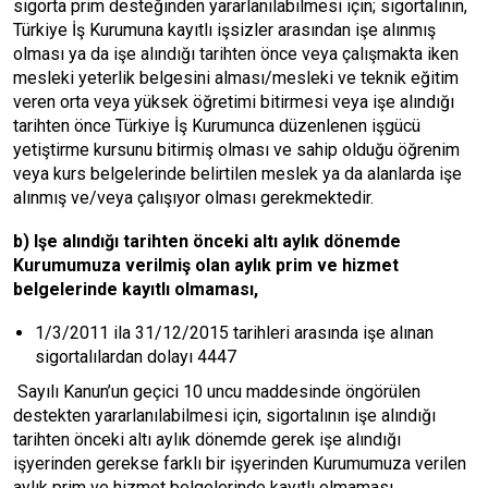
sigorta prim desteğinden yararlanılabilmesi için; sigortalının,
Türkiye İş Kurumuna kayıtlı işsizler arasından işe alınmış
olması ya da işe alındığı tarihten önce veya çalışmakta iken
mesleki yeterlik belgesini alması/mesleki ve teknik eğitim
veren orta veya yüksek öğretimi bitirmesi veya işe alındığı
tarihten önce Türkiye İş Kurumunca düzenlenen işgücü
yetiştirme kursunu bitirmiş olması ve sahip olduğu öğrenim
veya kurs belgelerinde belirtilen meslek ya da alanlarda işe
alınmış ve/veya çalışıyor olması gerekmektedir.
b) Işe alındığı tarihten önceki altı aylık dönemde
Kurumumuza verilmiş olan aylık prim ve hizmet
belgelerinde kayıtlı olmaması,
1/3/2011 ila 31/12/2015 tarihleri arasında işe alınan
sigortalılardan dolayı 4447
Sayılı Kanun’un geçici 10 uncu maddesinde öngörülen
destekten yararlanılabilmesi için, sigortalının işe alındığı
tarihten önceki altı aylık dönemde gerek işe alındığı
işyerinden gerekse farklı bir işyerinden Kurumumuza verilen
aylık prim ve hizmet belgelerinde kayıtlı olmaması