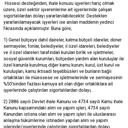
Hissesi desteğinden, ihale konusu işyerleri hariç olmak
üzere, özel sektör işverenlerine ait işyerlerinde çalışan
sigortalılardan dolayı yararlanılabilecektir. Destekten
yararlanılamayacak işyerleri ise anılan maddenin yedinci
fıkrasında açıklanmıştır. Buna göre,
1) Genel bütçeye dahil daireler, katma bütçeli idareler, döner
sermayeler, fonlar, belediyeler, il özel idareleri, belediyeler
ve il özel idareleri tarafından kurulan birlik ve işletmeler,
sosyal güvenlik kurumları, bütçeden yardım alan kuruluşlar ile
özel kanunla kurulmuş diğer kamu kurum, kurul, üst kurul ve
kuruluşları, kamu iktisadi teşebbüsleri ve bunların bağlı
ortaklıkları ile müessese ve işletmelerinde ve sermayesinin
%50'sinden fazlası kamuya ait olan diğer ortaklıklara ait
işyerlerinde çalıştırılan sigortalılardan dolayı,
2) 2886 sayılı Devlet ihale Kanunu ve 4734 sayılı Kamu ihale
Kanunu kapsamındaki alım ve yapım işleri, 4734 sayılı
Kanundan istisna olan alım ve yapım işleri ile uluslararası
anlaşma hükümlerine istinaden yapılan alım ve yapım
işlerinde/işyerlerinde çalıştırılan sigortalılardan dolayı,