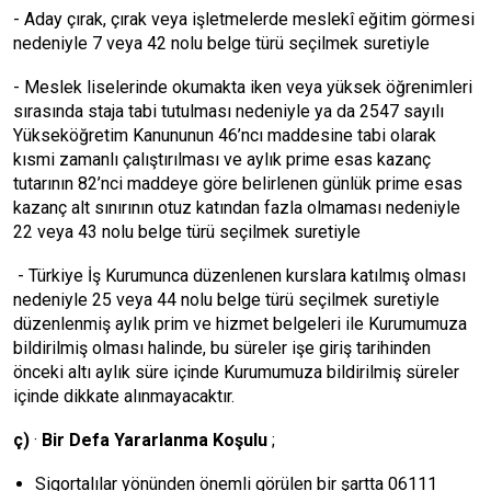
- Aday çırak, çırak veya işletmelerde meslekî eğitim görmesi
nedeniyle 7 veya 42 nolu belge türü seçilmek suretiyle
- Meslek liselerinde okumakta iken veya yüksek öğrenimleri
sırasında staja tabi tutulması nedeniyle ya da 2547 sayılı
Yükseköğretim Kanununun 46’ncı maddesine tabi olarak
kısmi zamanlı çalıştırılması ve aylık prime esas kazanç
tutarının 82’nci maddeye göre belirlenen günlük prime esas
kazanç alt sınırının otuz katından fazla olmaması nedeniyle
22 veya 43 nolu belge türü seçilmek suretiyle
- Türkiye İş Kurumunca düzenlenen kurslara katılmış olması
nedeniyle 25 veya 44 nolu belge türü seçilmek suretiyle
düzenlenmiş aylık prim ve hizmet belgeleri ile Kurumumuza
bildirilmiş olması halinde, bu süreler işe giriş tarihinden
önceki altı aylık süre içinde Kurumumuza bildirilmiş süreler
içinde dikkate alınmayacaktır.
ç)
·
Bir Defa Yararlanma Koşulu
;
Sigortalılar yönünden önemli görülen bir şartta 06111