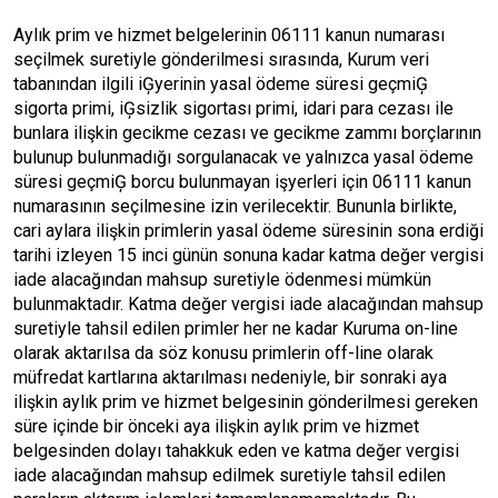
Aylık prim ve hizmet belgelerinin 06111 kanun numarası
seçilmek suretiyle gönderilmesi sırasında, Kurum veri
tabanından ilgili iĢyerinin yasal ödeme süresi geçmiĢ
sigorta primi, iĢsizlik sigortası primi, idari para cezası ile
bunlara ilişkin gecikme cezası ve gecikme zammı borçlarının
bulunup bulunmadığı sorgulanacak ve yalnızca yasal ödeme
süresi geçmiĢ borcu bulunmayan işyerleri için 06111 kanun
numarasının seçilmesine izin verilecektir. Bununla birlikte,
cari aylara ilişkin primlerin yasal ödeme süresinin sona erdiği
tarihi izleyen 15 inci günün sonuna kadar katma değer vergisi
iade alacağından mahsup suretiyle ödenmesi mümkün
bulunmaktadır. Katma değer vergisi iade alacağından mahsup
suretiyle tahsil edilen primler her ne kadar Kuruma on-line
olarak aktarılsa da söz konusu primlerin off-line olarak
müfredat kartlarına aktarılması nedeniyle, bir sonraki aya
ilişkin aylık prim ve hizmet belgesinin gönderilmesi gereken
süre içinde bir önceki aya ilişkin aylık prim ve hizmet
belgesinden dolayı tahakkuk eden ve katma değer vergisi
iade alacağından mahsup edilmek suretiyle tahsil edilen