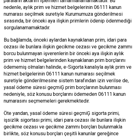
paraların aktarım işlemleri tamamlanamamaktadır. Bu
nedenle, aylık prim ve hizmet belgelerinin 06111 kanun
numarası seçilmek suretiyle Kurumumuza gönderilmesi
sırasında, bir önceki aya ilişkin primlerin ödenip ödenmediği
sorgulanamamaktadır.
Bu bağlamda, önceki aylardan kaynaklanan prim, idari para
cezası ile bunlara ilişkin gecikme cezası ve gecikme zammı
borcu bulunmayan işverenlerin bir önceki aya ilişkin aylık
prim ve hizmet belgelerinden kaynaklanan prim borçlarını
ödememiş olmaları halinde, e-Sigorta kanalıyla aylık prim ve
hizmet belgelerinin 06111 kanun numarası seçilmek
suretiyle gönderilmesine sistem tarafından izin verilse de,
yasal ödeme süresi geçmiĢ prim borçlarının bulunması
nedeniyle, söz konusu borçlarını ödemeden 06111 kanun
numarasını seçmemeleri gerekmektedir.
Öte yandan, yasal ödeme süresi geçmiĢ sigorta primi,
işsizlik sigortası primi, idari para cezası ile bunlara ilişkin
gecikme cezası ve gecikme zammı borçları bulunmakla
birlikte, söz konusu borçları çeşitli kanunlar gereğince