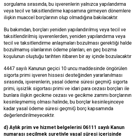
sorgulama sırasında, bu işverenlerin yalnızca yapılandırma
veya tecil ve taksitlendirme kapsamına girmeyen dönemlere
ilişkin muaccel borçlarının olup olmadığına bakılacaktır.
Bu bakımdan, borçları yeniden yapılandırılmış veya tecil ve
taksitlendirilmiş işverenlerden, yeniden yapılandırma veya
tecil ve taksitlendirme anlaşmaları bozulması gerektiği halde
bozulmamış olanlarının ödeme planları, en geç bozma
koşulunun oluştuğu tarihten itibaren bir ay içinde bozulacaktır
4447 sayılı Kanunun geçici 10 uncu maddesinde öngörülen
sigorta primi işveren hissesi desteğinden yararlanılması
sırasında, işverenlerin, yasal ödeme süresi geçmiĢ sigorta
primi, işsizlik sigortası primi ve idari para cezası borçları ile
bunlara ilişkin gecikme cezası ve gecikme zammı borçlarının
kesinleşmemiş olması halinde, bu borçlar kesinleşinceye
kadar yasal ödeme süresi geçmiĢ borç kapsamında
değerlendirilmeyecektir.
d) Aylık prim ve hizmet belgelerini 06111 sayılı Kanun
numarası seçilmek suretiyle yasal süresi içerisinde