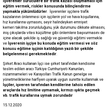
İşverenler sürücülere bir trafik kazası oluşmaması için
eğitim vermek, riskler konusunda bilinçlendirme
yapmakla yükümlüdürler
. İşverenler işçilere trafik
kazalarının önlenmesi için işçilerin yol ve hava koşullarına,
hız kurallarına uymasını, seyir halindeyken emniyet
kemeri takılma zorunluluğunu, yük durumunu dikkate almasını,
iniş çıkışlarda vites küçültme gibi önlemlere başvurmasını de
içine alacak şekilde iş sağlığı ve güvenliği eğitimi vermekle
ve
İşverenin işçiye bu konuda eğitim vermesi ve söz
konusu eğitime işçinin katıldığının yazılı bir şekilde
belgelenmesi
gerekmektedir
.
Şirket Aracı kullanan İşçi ise şirket tarafından kendisine
teslim edilen aracı Türkiye Cumhuriyeti Kanunları,
nizamnameleri ve Karayolları Trafik Kanun genelge ve
yönetmeliklerine harfiyen uyarak uygun surette kullanmak ve
İşçiler, işveren tarafından kendilerine tahsis edilen
araçlarda hız limitine uymamak, kırmızı ışıkta geçmek
vb. trafik kurallarına uymak zorundadır
15.12.2020