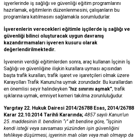
işyerlerinde iş sağlığı ve güvenliği eğitim programlarını
hazırlamak, eğitimlerin düzenlenmesini, çalışanların bu
programlara katılmasını sağlamakla sorumludurlar.
İşverenlerin verecekleri eğitimle işçilerde iş sağlığı ve
güvenliği bilinci oluşturacak uygun davranış
kazandırmamaları işveren kusuru olarak
değerlendirilmektedir.
İşverenin verdiği eğitimlerden sonra, araç kullanan İşçinin İş
Sağlığı ve güvenliğine ilişkin kurallara uyması açısından
başta trafik kuralları, trafik işaret ve işaretçileri olmak üzere
Karayolları Trafik Kanunu’na uymak zorundadır. Bu kurallardan
en önemlisi seyir halindeyken “
hız sınırını aşmak”
, trafik
ışıklarına uymak, emniyet kemeri takılma zorunluluğudur.
Yargıtay 22. Hukuk Dairesi 2014/26788 Esas, 2014/26788
Karar 22.10.2014 Tarihli Kararında
;
4857 sayılı Kanun’un
25. maddesinin II. bendinin “ı” alt bendine göre, “İşçinin
kendi isteği veya savsaması yüzünden işin güvenliğini
tehlikeye düşürmesi, işyerinin malı olan veya malı olmayıp da