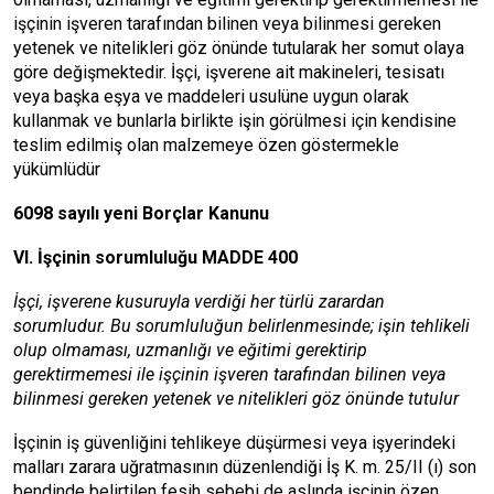
işçinin işveren tarafından bilinen veya bilinmesi gereken
yetenek ve nitelikleri göz önünde tutularak her somut olaya
göre değişmektedir. İşçi, işverene ait makineleri, tesisatı
veya başka eşya ve maddeleri usulüne uygun olarak
kullanmak ve bunlarla birlikte işin görülmesi için kendisine
teslim edilmiş olan malzemeye özen göstermekle
yükümlüdür
6098 sayılı yeni Borçlar Kanunu
VI. İşçinin sorumluluğu MADDE 400
İşçi, işverene kusuruyla verdiği her türlü zarardan
sorumludur. Bu sorumluluğun belirlenmesinde; işin tehlikeli
olup olmaması, uzmanlığı ve eğitimi gerektirip
gerektirmemesi ile işçinin işveren tarafından bilinen veya
bilinmesi gereken yetenek ve nitelikleri göz önünde tutulur
İşçinin iş güvenliğini tehlikeye düşürmesi veya işyerindeki
malları zarara uğratmasının düzenlendiği İş K. m. 25/II (ı) son
bendinde belirtilen fesih sebebi de aslında işçinin özen