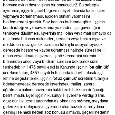
borcuna aykırı davranışının bir sonucudur2. Bu sebeple
işverenin, işçiyi kişisel bilgi ve ehliyeti dışında kalan işleri
yapmaya zorlamaması, işçiden bunları yapmasını
beklememesi gerekir. Söz konusu bu bende göre, ‘İşçinin
kendi isteği veya savsaması yüzünden işin güvenliğini
tehlikeye düşürmesi, işyerinin malı olan veya malı olmayıp da
eli altında bulunan makineleri, tesisatı veya başka eşya ve
maddeleri otuz günlük ücretinin tutarıyla ödeyemeyecek
derecede hasara ve kayba uğratması’ halinde süresi belli
olsun veya olmasın işveren, iş sözleşmesini sürenin
bitiminden önce veya bildirim süresini beklemeksizin
feshedebilir. 1475 sayılı eski İş Kanunda işçinin
‘on günlük’
ücretinin tutarı, 4857 sayılı İş Kanunda isabetli olarak işçi
lehine değiştirilerek, işçinin
‘otuz günlük’
ücretinin tutarıyla
ödenemeyecek derecede işyerindeki malları zarara
uğratması halinde işverenin haklı fesih hakkının doğacağı
belirtilmiştir. Eğer işçinin kusuruyla işverene verdiği zarar,
otuz günlük ücreti tutarından az olmasına rağmen, meydana
gelen zarar dolayısıyla işyerinde olumsuzluklar meydana
gelmiş ise haklı neden söz konusu olmayıp, geçerli nedenin