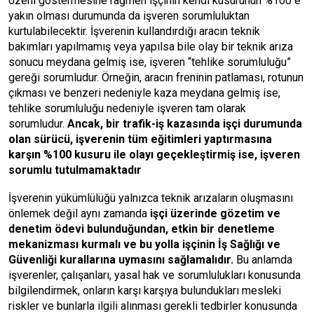
özeni göstermesine rağmen işçinin kendi kusurunun %100 e
yakın olması durumunda da işveren sorumluluktan
kurtulabilecektir. İşverenin kullandırdığı aracın teknik
bakımları yapılmamış veya yapılsa bile olay bir teknik arıza
sonucu meydana gelmiş ise, işveren “tehlike sorumluluğu”
gereği sorumludur. Örneğin, aracın freninin patlaması, rotunun
çıkması ve benzeri nedeniyle kaza meydana gelmiş ise,
tehlike sorumluluğu nedeniyle işveren tam olarak
sorumludur.
Ancak, bir trafik-iş kazasında işçi durumunda
olan sürücü, işverenin tüm eğitimleri yaptırmasına
karşın %100 kusuru ile olayı geçekleştirmiş ise, işveren
sorumlu tutulmamaktadır
İşverenin yükümlülüğü yalnızca teknik arızaların oluşmasını
önlemek değil aynı zamanda
işçi üzerinde gözetim ve
denetim ödevi bulunduğundan, etkin bir denetleme
mekanizması kurmalı ve bu yolla işçinin İş Sağlığı ve
Güvenliği kurallarına uymasını sağlamalıdır.
Bu anlamda
işverenler, çalışanları, yasal hak ve sorumlulukları konusunda
bilgilendirmek, onların karşı karşıya bulundukları mesleki
riskler ve bunlarla ilgili alınması gerekli tedbirler konusunda