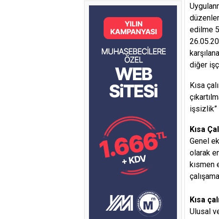
Uygulanm
düzenlem
edilme 5
26.05.20
karşılan
diğer işç
Kısa çal
çıkartılm
işsizlik
Kısa Ça
Genel ek
olarak e
kısmen e
çalışama
Kısa ça
Ulusal v