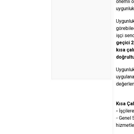
önemli ö
uygunluk
Uygunluk
görebile
işçi sen
geçici 2
kısa ça
doğrult
Uygunluk
uygulana
değerlen
Kısa Ça
-
İşçiler
- Genel 
hizmetle