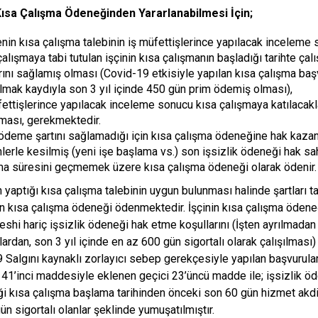
 Kısa Çalışma Ödeneğinden Yararlanabilmesi İçin;
enin kısa çalışma talebinin iş müfettişlerince yapılacak inceleme
çalışmaya tabi tutulan işçinin kısa çalışmanın başladığı tarihte ç
arını sağlamış olması (Covid-19 etkisiyle yapılan kısa çalışma ba
olmak kaydıyla son 3 yıl içinde 450 gün prim ödemiş olması),
fettişlerince yapılacak inceleme sonucu kısa çalışmaya katılacaklar
ması, gerekmektedir.
ödeme şartını sağlamadığı için kısa çalışma ödeneğine hak kazan
lerle kesilmiş (yeni işe başlama vs.) son işsizlik ödeneği hak sa
ma süresini geçmemek üzere kısa çalışma ödeneği olarak ödenir.
 yaptığı kısa çalışma talebinin uygun bulunması halinde şartları ta
 kısa çalışma ödeneği ödenmektedir. İşçinin kısa çalışma ödene
feshi hariç işsizlik ödeneği hak etme koşullarını (İşten ayrılmad
nlardan, son 3 yıl içinde en az 600 gün sigortalı olarak çalışılmas
 Salgını kaynaklı zorlayıcı sebep gerekçesiyle yapılan başvurular
41’inci maddesiyle eklenen geçici 23’üncü madde ile; işsizlik ö
iği kısa çalışma başlama tarihinden önceki son 60 gün hizmet akdin
ün sigortalı olanlar şeklinde yumuşatılmıştır.