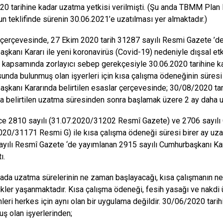
20 tarihine kadar uzatma yetkisi verilmişti. (Şu anda TBMM Pl
un teklifinde sürenin 30.06.2021’e uzatılması yer almaktadır.)
 çerçevesinde, 27 Ekim 2020 tarih 31287 sayılı Resmi Gazete ’de
şkanı Kararı ile yeni koronavirüs (Covid-19) nedeniyle dışsal e
 kapsamında zorlayıcı sebep gerekçesiyle 30.06.2020 tarihine kad
unda bulunmuş olan işyerleri için kısa çalışma ödeneğinin süresi
şkanı Kararında belirtilen esaslar çerçevesinde; 30/08/2020 tar
da belirtilen uzatma süresinden sonra başlamak üzere 2 ay daha uz
e 2810 sayılı (31.07.2020/31202 Resmî Gazete) ve 2706 sayılı
020/31171 Resmi G) ile kısa çalışma ödeneği süresi birer ay uzatı
yılı Resmî Gazete ‘de yayımlanan 2915 sayılı Cumhurbaşkanı Kara
ı.
da uzatma sürelerinin ne zaman başlayacağı, kısa çalışmanın n
likler yaşanmaktadır. Kısa çalışma ödeneği, fesih yasağı ve nakdi
rihleri herkes için aynı olan bir uygulama değildir. 30/06/2020 ta
ş olan işyerlerinden;