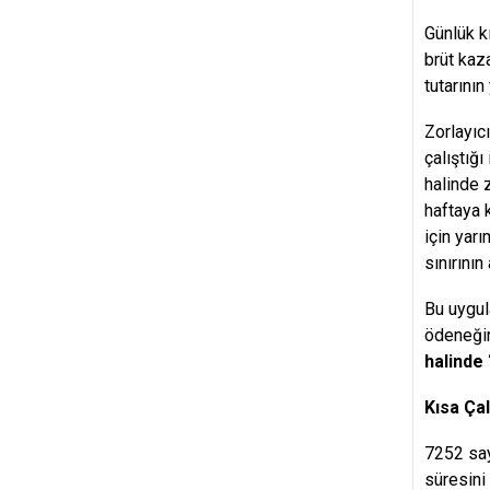
Günlük k
brüt kaz
tutarını
Zorlayıc
çalıştığ
halinde 
haftaya 
için yar
sınırını
Bu uygul
ödeneğin
halinde
Kısa Ça
7252 say
süresini