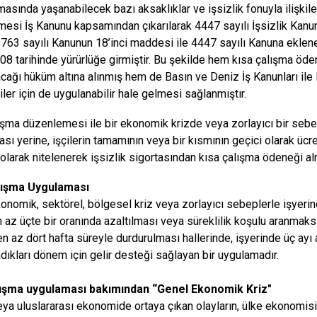
asında yaşanabilecek bazı aksaklıklar ve işsizlik fonuyla ilişki
esi İş Kanunu kapsamından çıkarılarak 4447 sayılı İşsizlik Kanun
763 sayılı Kanunun 18’inci maddesi ile 4447 sayılı Kanuna eklen
08 tarihinde yürürlüğe girmiştir. Bu şekilde hem kısa çalışma öde
acağı hüküm altına alınmış hem de Basın ve Deniz İş Kanunları il
iler için de uygulanabilir hale gelmesi sağlanmıştır.
ışma düzenlemesi ile bir ekonomik krizde veya zorlayıcı bir sebeb
ası yerine, işçilerin tamamının veya bir kısmının geçici olarak ücre
” olarak nitelenerek işsizlik sigortasından kısa çalışma ödeneği a
lışma Uygulaması
onomik, sektörel, bölgesel kriz veya zorlayıcı sebeplerle işyerind
n az üçte bir oranında azaltılması veya süreklilik koşulu aranmak
n az dört hafta süreyle durdurulması hallerinde, işyerinde üç ayı
dıkları dönem için gelir desteği sağlayan bir uygulamadır.
lışma uygulaması bakımından “Genel Ekonomik Kriz"
eya uluslararası ekonomide ortaya çıkan olayların, ülke ekonomisi 