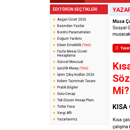
YAZAR
EDİTÖRÜN SEÇTİKLERİ
Asgari Ücret 2026
Musa Ç
Basından Yazılar
Sosyal 
Bordro Parametreleri
musacak
Doğum Yardımı
Erken Emeklilik
(Yeni)
Fazla Mesai Ücreti
Hesaplama
Güncel Mevzuat
Kıs
İşsizlik Maaşı
(Yeni)
İşten Çıkış Kodları 2026
Söz
Kıdem Tazminatı Tavanı
Mi?
Pratik Bilgiler
Soru-Cevap
Tek Düzen Hesap Planı
KISA
Torba Yasa
Vergi Affı
Kısa çal
Yazarlarımız
çalışma 