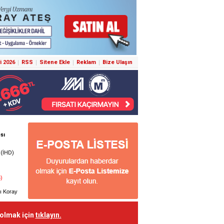
i 2026
RSS
Sitene Ekle
Reklam
Bize Ulaşın
 olmak için
tıklayın.