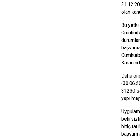
31.12.20
olan kan
Bu yetki
Cumhurba
durumlar
başvurus
Cumhurba
Kararı’n
Daha önc
(30.06.2
31230 sa
yapılmışt
Uygulama
belirsiz
bitiş ta
başvurmu