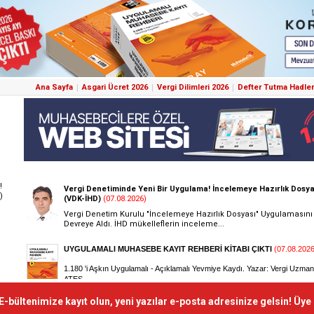
Ana Sayfa
Asgari Ücret 2026
Vergi Dilimleri 2026
Defter Tutma Hadler
!
)
E-bültenimize kayıt olun, yeni yazılar e-posta adresinize gelsin! Üye