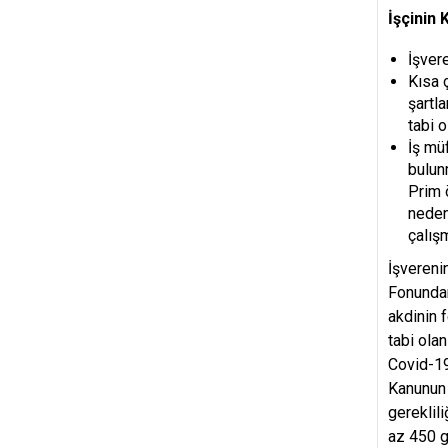
İşçinin
İşver
Kısa 
şartl
tabi 
İş mü
bulun
Prim 
neden
çalış
İşverenin
Fonundan
akdinin 
tabi ola
Covid-19
Kanunun 
gereklil
az 450 g