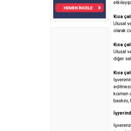
etkileyip
Kısa ça
Ulusal ve
olarak ci
Kısa ça
Ulusal v
diğer se
Kısa ça
İşvereni
edilmesi
kısmen d
baskını, 
İşyerind
İşvereni