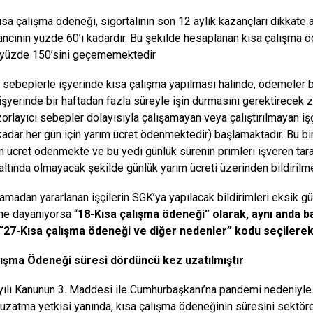
ısa çalışma ödeneği, sigortalının son 12 aylık kazançları dikkate
ancının yüzde 60’ı kadardır. Bu şekilde hesaplanan kısa çalışma öd
n yüzde 150’sini geçememektedir
ı sebeplerle işyerinde kısa çalışma yapılması halinde, ödemeler bi
ı işyerinde bir haftadan fazla süreyle işin durmasını gerektirecek 
zorlayıcı sebepler dolayısıyla çalışamayan veya çalıştırılmayan i
kadar her gün için yarım ücret ödenmektedir) başlamaktadır. Bu bir
ım ücret ödenmekte ve bu yedi günlük sürenin primleri işveren ta
n altında olmayacak şekilde günlük yarım ücreti üzerinden bildirilm
amadan yararlanan işçilerin SGK’ya yapılacak bildirimleri eksik 
e dayanıyorsa “
18-Kısa çalışma ödeneği” olarak, aynı anda 
 “27-Kısa çalışma ödeneği ve diğer nedenler” kodu seçilerek
lışma Ödeneği süresi dördüncü kez uzatılmıştır
ılı Kanunun 3. Maddesi ile Cumhurbaşkanı’na pandemi nedeniyle
 uzatma yetkisi yanında, kısa çalışma ödeneğinin süresini sektörel