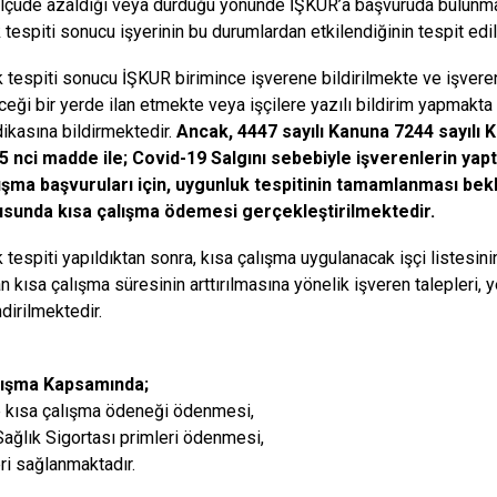
lçüde azaldığı veya durduğu yönünde İŞKUR’a başvuruda bulunmas
 tespiti sonucu işyerinin bu durumlardan etkilendiğinin tespit ed
 tespiti sonucu İŞKUR birimince işverene bildirilmekte ve işveren
ceği bir yerde ilan etmekte veya işçilere yazılı bildirim yapmakta
dikasına bildirmektedir.
Ancak, 4447 sayılı Kanuna 7244 sayılı
5 nci madde ile; Covid-19 Salgını sebebiyle işverenlerin yapt
lışma başvuruları için, uygunluk tespitinin tamamlanması bek
usunda kısa çalışma ödemesi gerçekleştirilmektedir.
 tespiti yapıldıktan sonra, kısa çalışma uygulanacak işçi listesin
n kısa çalışma süresinin arttırılmasına yönelik işveren talepleri, 
dirilmektedir.
lışma Kapsamında;
e kısa çalışma ödeneği ödenmesi,
Sağlık Sigortası primleri ödenmesi,
ri sağlanmaktadır.