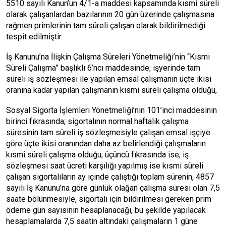
5510 sayılı Kanun’un 4/1-a maddesi kapsamında kısmi süreli
olarak çalışanlardan bazılarının 20 gün üzerinde çalışmasına
rağmen primlerinin tam süreli çalışan olarak bildirilmediği
tespit edilmiştir.
İş Kanunu’na İlişkin Çalışma Süreleri Yönetmeliği’nin “Kısmi
Süreli Çalışma” başlıklı 6’ncı maddesinde; işyerinde tam
süreli iş sözleşmesi ile yapılan emsal çalışmanın üçte ikisi
oranına kadar yapılan çalışmanın kısmi süreli çalışma olduğu,
Sosyal Sigorta İşlemleri Yönetmeliği’nin 101’inci maddesinin
birinci fıkrasında; sigortalının normal haftalık çalışma
süresinin tam süreli iş sözleşmesiyle çalışan emsal işçiye
göre üçte ikisi oranından daha az belirlendiği çalışmaların
kısmî süreli çalışma olduğu, üçüncü fıkrasında ise; iş
sözleşmesi saat ücreti karşılığı yapılmış ise kısmi süreli
çalışan sigortalıların ay içinde çalıştığı toplam sürenin, 4857
sayılı İş Kanunu’na göre günlük olağan çalışma süresi olan 7,5
saate bölünmesiyle, sigortalı için bildirilmesi gereken prim
ödeme gün sayısının hesaplanacağı, bu şekilde yapılacak
hesaplamalarda 7,5 saatin altındaki çalışmaların 1 güne