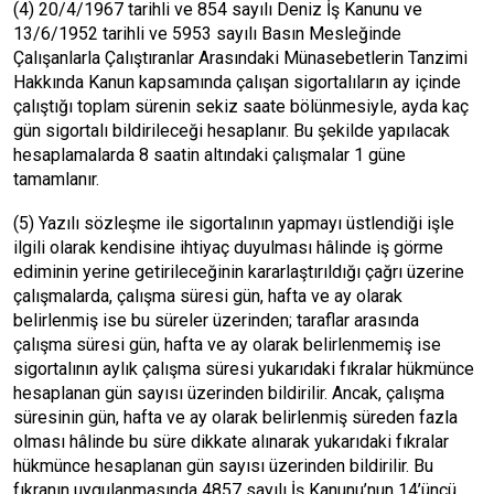
(4) 20/4/1967 tarihli ve 854 sayılı Deniz İş Kanunu ve
13/6/1952 tarihli ve 5953 sayılı Basın Mesleğinde
Çalışanlarla Çalıştıranlar Arasındaki Münasebetlerin Tanzimi
Hakkında Kanun kapsamında çalışan sigortalıların ay içinde
çalıştığı toplam sürenin sekiz saate bölünmesiyle, ayda kaç
gün sigortalı bildirileceği hesaplanır. Bu şekilde yapılacak
hesaplamalarda 8 saatin altındaki çalışmalar 1 güne
tamamlanır.
(5) Yazılı sözleşme ile sigortalının yapmayı üstlendiği işle
ilgili olarak kendisine ihtiyaç duyulması hâlinde iş görme
ediminin yerine getirileceğinin kararlaştırıldığı çağrı üzerine
çalışmalarda, çalışma süresi gün, hafta ve ay olarak
belirlenmiş ise bu süreler üzerinden; taraflar arasında
çalışma süresi gün, hafta ve ay olarak belirlenmemiş ise
sigortalının aylık çalışma süresi yukarıdaki fıkralar hükmünce
hesaplanan gün sayısı üzerinden bildirilir. Ancak, çalışma
süresinin gün, hafta ve ay olarak belirlenmiş süreden fazla
olması hâlinde bu süre dikkate alınarak yukarıdaki fıkralar
hükmünce hesaplanan gün sayısı üzerinden bildirilir. Bu
fıkranın uygulanmasında 4857 sayılı İş Kanunu’nun 14’üncü