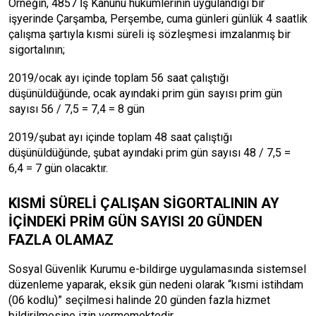
Örneğin, 4857 İş Kanunu hükümlerinin uygulandığı bir
işyerinde Çarşamba, Perşembe, cuma günleri günlük 4 saatlik
çalışma şartıyla kısmi süreli iş sözleşmesi imzalanmış bir
sigortalının;
2019/ocak ayı içinde toplam 56 saat çalıştığı
düşünüldüğünde, ocak ayındaki prim gün sayısı prim gün
sayısı 56 / 7,5 = 7,4 = 8 gün
2019/şubat ayı içinde toplam 48 saat çalıştığı
düşünüldüğünde, şubat ayındaki prim gün sayısı 48 / 7,5 =
6,4 = 7 gün olacaktır.
KISMİ SÜRELİ ÇALIŞAN SİGORTALININ AY
İÇİNDEKİ PRİM GÜN SAYISI 20 GÜNDEN
FAZLA OLAMAZ
Sosyal Güvenlik Kurumu e-bildirge uygulamasında sistemsel
düzenleme yaparak, eksik gün nedeni olarak “kısmi istihdam
(06 kodlu)” seçilmesi halinde 20 günden fazla hizmet
bildirilmesine izin vermemektedir.