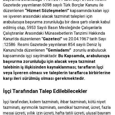
Gazetede yayımlanan 6098 sayılı Türk Borçlar Kanunu ile
düzenlenen
“Hizmet Sözleşmeleri”
kapsamında kalan işçi
ve işveren arasındaki alacak tazminat talepleri için
arabulucuya başvurma zorunluluğu bir dava şartı olarak kabul
edilmiş olup, 5953 Sayılı Basın Mesleğinde Çalışanlarla
Çalıştıranlar Arasındaki Münasebetlerin Tanzimi Hakkında
Kanun’da düzenlenen “
Gazeteci”
ve 20.04.1967 tarih Sayı
:12586
Resmi Gazetede yayınlanan 854 sayılı Deniz İş
Kanunu’nda düzenlenen
“Gemiadamı”
zorunlu arabulucuk
kapsamında işçi sayılmaktadır.
Bu Kapsamda, arabulucuya
başvurma zorunluluğu için alacak veya tazminat
talebinin iş ilişkisinden kaynaklanması; tarafların İşçi
veya İşveren olması ve taleplerin taraflarca birbirlerine
karşı ileri sürülmüş olması gerekmektedir.
İşçi Tarafından Talep Edilebilecekler
İşçi tarafından; kıdem tazminatı, ihbar tazminatı, kötü niyet
tazminatı, ayrımcılık tazminatı, sendikal tazminat, ücret, fazla
mesai ücreti, yıllık izin ücreti, hafta tatili ücreti, ulusal bayram