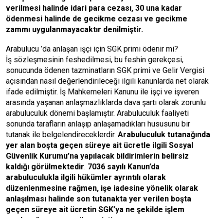
verilmesi halinde idari para cezası, 30 una kadar
ödenmesi halinde de gecikme cezası ve gecikme
zammı uygulanmayacaktır denilmiştir.
Arabulucu ’da anlaşan işçi için SGK primi ödenir mi?
İş sözleşmesinin feshedilmesi, bu feshin gerekçesi,
sonucunda ödenen tazminatların SGK primi ve Gelir Vergisi
açısından nasıl değerlendirileceği ilgili kanunlarda net olarak
ifade edilmiştir. İş Mahkemeleri Kanunu ile işçi ve işveren
arasında yaşanan anlaşmazlıklarda dava şartı olarak zorunlu
arabuluculuk dönemi başlamıştır. Arabuluculuk faaliyeti
sonunda tarafların anlaşıp anlaşamadıkları hususunu bir
tutanak ile belgelendireceklerdir.
Arabuluculuk tutanağında
yer alan boşta geçen süreye ait ücretle ilgili Sosyal
Güvenlik Kurumu’na yapılacak bildirimlerin belirsiz
kaldığı görülmektedir
.
7036 sayılı Kanun’da
arabuluculukla ilgili hükümler ayrıntılı olarak
düzenlenmesine rağmen, işe iadesine yönelik olarak
anlaşılması halinde son tutanakta yer verilen boşta
geçen süreye ait ücretin SGK’ya ne şekilde işlem