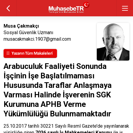
Musa Çakmakçı
Sosyal Güvenlik Uzmanı
musacakmakci.1907@gmail.com
Arabuculuk Faaliyeti Sonunda
İşçinin İşe Başlatılmaması
Hususunda Taraflar Anlaşmaya
Varması Halinde İşverenin SGK
Kurumuna APHB Verme
Yükümlülüğü Bulunmamaktadır
25.10.2017 tarihli 30221 Sayılı Resmî Gazete’de yayınlanarak
yürürlüğe giren
7036 sayılı İş Mahkemeleri Kanunu
ile iş