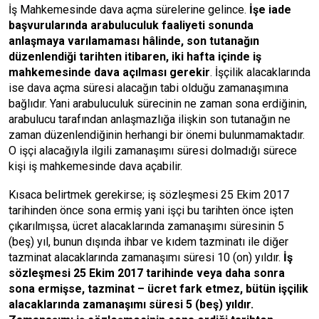
İş Mahkemesinde dava açma sürelerine gelince.
İşe iade
başvurularında arabuluculuk faaliyeti sonunda
anlaşmaya varılamaması hâlinde, son tutanağın
düzenlendiği tarihten itibaren, iki hafta içinde iş
mahkemesinde dava açılması gerekir
. İşçilik alacaklarında
ise dava açma süresi alacağın tabi olduğu zamanaşımına
bağlıdır. Yani arabuluculuk sürecinin ne zaman sona erdiğinin,
arabulucu tarafından anlaşmazlığa ilişkin son tutanağın ne
zaman düzenlendiğinin herhangi bir önemi bulunmamaktadır.
O işçi alacağıyla ilgili zamanaşımı süresi dolmadığı sürece
kişi iş mahkemesinde dava açabilir.
Kısaca belirtmek gerekirse; iş sözleşmesi 25 Ekim 2017
tarihinden önce sona ermiş yani işçi bu tarihten önce işten
çıkarılmışsa, ücret alacaklarında zamanaşımı süresinin 5
(beş) yıl, bunun dışında ihbar ve kıdem tazminatı ile diğer
tazminat alacaklarında zamanaşımı süresi 10 (on) yıldır.
İş
sözleşmesi 25 Ekim 2017 tarihinde veya daha sonra
sona ermişse, tazminat – ücret fark etmez, bütün işçilik
alacaklarında zamanaşımı süresi 5 (beş) yıldır.