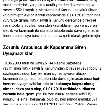
mahkemelerinin yargılama usulü yeniden düzenlenmiş ve
mevcut 5521 sayılı İş Mahkemeleri Kanunu ise yürürlükten
kaldırılmıştır. Ayrıca Kanun kapsamında; 01.01.2018 tarihinde
yürürlüğe girmiş 4857 sayılı İş Kanunu gereğince bireysel
veya toplu iş sözleşmesinden kaynaklanan işçi ve işveren
alacak ve tazminatı ile işe iade taleplerinde dava açılmadan
önce arabulucuya başvurulması dava şartı olarak getirilmiştir.
Zorunlu Arabuluculuk Kapsamına Giren
Uyuşmazlıklar
10.06.2003 tarih ve Sayı:25134 Resmî Gazetede
yayımlanan 4857 sayılı İş Kanunu’ndan, bireysel veya toplu iş
sözleşmesinden kaynaklanan işçi ve işveren alacak
tazminatı ile işe iade taleplerinde dava açılmadan önce
İşçi-
İşveren uyuşmazlıklarında arabulucuya başvurulmuş
olması dava şartı olup, 01.01.2018 tarihinden itibaren
zorunlu hale gelmiştir
. Bu zorunluluk sadece 4857 İŞ
Kanunu ile sınırlı kalmamış olup, bu kapsamda arabulucuya
başvurma zorunluluğu 11.01.2011 tarih Sayı: 27836 Resmî