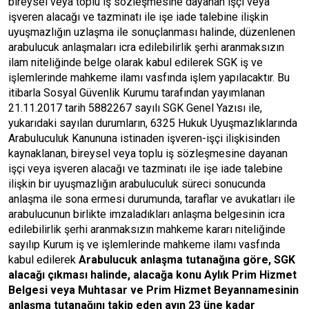
bireysel veya toplu iş sözleşmesine dayanan işçi veya
işveren alacağı ve tazminatı ile işe iade talebine ilişkin
uyuşmazlığın uzlaşma ile sonuçlanması halinde, düzenlenen
arabulucuk anlaşmaları icra edilebilirlik şerhi aranmaksızın
ilam niteliğinde belge olarak kabul edilerek SGK iş ve
işlemlerinde mahkeme ilamı vasfında işlem yapılacaktır. Bu
itibarla Sosyal Güvenlik Kurumu tarafından yayımlanan
21.11.2017 tarih 5882267 sayılı SGK Genel Yazısı ile,
yukarıdaki sayılan durumların, 6325 Hukuk Uyuşmazlıklarında
Arabuluculuk Kanununa istinaden işveren-işçi ilişkisinden
kaynaklanan, bireysel veya toplu iş sözleşmesine dayanan
işçi veya işveren alacağı ve tazminatı ile işe iade talebine
ilişkin bir uyuşmazlığın arabuluculuk süreci sonucunda
anlaşma ile sona ermesi durumunda, taraflar ve avukatları ile
arabulucunun birlikte imzaladıkları anlaşma belgesinin icra
edilebilirlik şerhi aranmaksızın mahkeme kararı niteliğinde
sayılıp Kurum iş ve işlemlerinde mahkeme ilamı vasfında
kabul edilerek
Arabulucuk anlaşma tutanağına göre, SGK
alacağı çıkması halinde, alacağa konu Aylık Prim Hizmet
Belgesi veya Muhtasar ve Prim Hizmet Beyannamesinin
anlaşma tutanağını takip eden ayın 23 üne kadar