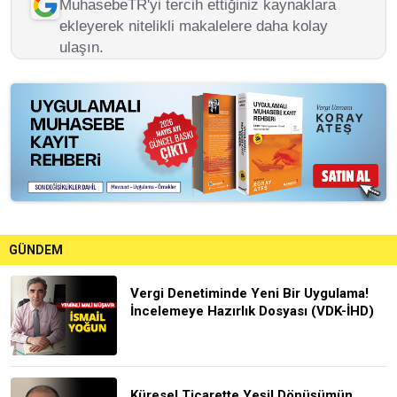
MuhasebeTR'yi tercih ettiğiniz kaynaklara
ekleyerek nitelikli makalelere daha kolay
ulaşın.
GÜNDEM
Vergi Denetiminde Yeni Bir Uygulama!
İncelemeye Hazırlık Dosyası (VDK-İHD)
Küresel Ticarette Yeşil Dönüşümün