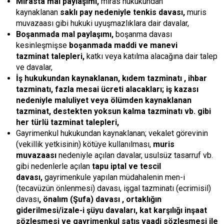
Mirasta mal paylaşımı,
miras hukukundan
kaynaklanan
saklı pay nedeniyle tenkis davası,
muris
muvazaası gibi hukuki uyuşmazlıklara dair davalar,
Boşanmada mal paylaşımı,
boşanma davası
kesinleşmişse
boşanmada maddi ve manevi
tazminat talepleri,
katkı veya katılma alacağına dair talep
ve davalar,
İş hukukundan kaynaklanan, kıdem tazminatı , ihbar
tazminatı, fazla mesai ücreti alacakları; iş kazası
nedeniyle maluliyet veya ölümden kaynaklanan
tazminat, destekten yoksun kalma tazminatı vb. gibi
her türlü tazminat talepleri,
Gayrimenkul hukukundan kaynaklanan; vekalet görevinin
(vekillik yetkisinin) kötüye kullanılması,
muris
muvazaası
nedeniyle açılan davalar, usulsüz tasarruf vb.
gibi nedenlerle açılan
tapu iptal ve tescil
davası,
gayrimenkule yapılan müdahalenin men-i
(tecavüzün önlenmesi) davası, işgal tazminatı (ecrimisil)
davası
, önalım (Şufa) davası , ortaklığın
giderilmesi/izale-i şüyu davaları, kat karşılığı inşaat
sözleşmesi ve gayrimenkul satış vaadi sözleşmesi ile