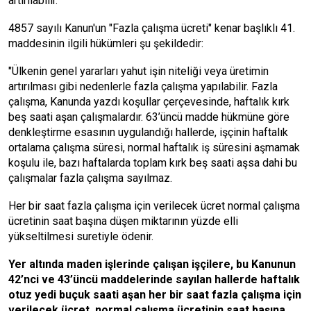
artırılabilir.
4857 sayılı Kanun'un "Fazla çalışma ücreti" kenar başlıklı 41.
maddesinin ilgili hükümleri şu şekildedir:
"Ülkenin genel yararları yahut işin niteliği veya üretimin
artırılması gibi nedenlerle fazla çalışma yapılabilir. Fazla
çalışma, Kanunda yazdı koşullar çerçevesinde, haftalık kırk
beş saati aşan çalışmalardır. 63’üncü madde hükmüne göre
denkleştirme esasının uygulandığı hallerde, işçinin haftalık
ortalama çalışma süresi, normal haftalık iş süresini aşmamak
koşulu ile, bazı haftalarda toplam kırk beş saati aşsa dahi bu
çalışmalar fazla çalışma sayılmaz.
Her bir saat fazla çalışma için verilecek ücret normal çalışma
ücretinin saat başına düşen miktarının yüzde elli
yükseltilmesi suretiyle ödenir.
Yer altında maden işlerinde çalışan işçilere, bu Kanunun
42’nci ve 43’üncü maddelerinde sayılan hallerde haftalık
otuz yedi buçuk saati aşan her bir saat fazla çalışma için
verilecek
ücret, normal çalışma ücretinin saat başına