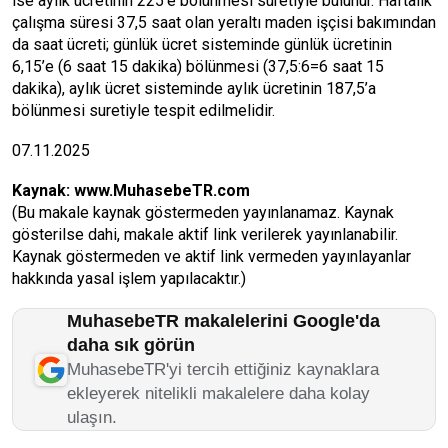
ise aylık ücretinin 225’e bölünmesi suretiyle bulunur. Haftalık
çalışma süresi 37,5 saat olan yeraltı maden işçisi bakımından
da saat ücreti; günlük ücret sisteminde günlük ücretinin
6,15’e (6 saat 15 dakika) bölünmesi (37,5:6=6 saat 15
dakika), aylık ücret sisteminde aylık ücretinin 187,5’a
bölünmesi suretiyle tespit edilmelidir.
07.11.2025
Kaynak:
www.MuhasebeTR.com
(Bu makale kaynak göstermeden yayınlanamaz. Kaynak
gösterilse dahi, makale aktif link verilerek yayınlanabilir.
Kaynak göstermeden ve aktif link vermeden yayınlayanlar
hakkında yasal işlem yapılacaktır.)
MuhasebeTR makalelerini Google'da
daha sık görün
MuhasebeTR'yi tercih ettiğiniz kaynaklara
ekleyerek nitelikli makalelere daha kolay
ulaşın.