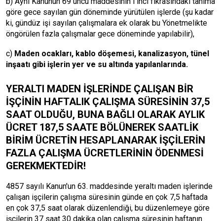
b) Aynı Kanunun 69 uncu maddesinin l inci fıkrasındaki tanıma
göre gece sayılan gün döneminde yürütülen işlerde (şu kadar
ki, gündüz işi sayılan çalışmalara ek olarak bu Yönetmelikte
öngörülen fazla çalışmalar gece döneminde yapılabilir),
c)
Maden ocakları, kablo döşemesi, kanalizasyon, tünel
inşaatı gibi işlerin yer ve su altında yapılanlarında.
YERALTI MADEN İŞLERİNDE ÇALIŞAN BİR
İŞÇİNİN HAFTALIK ÇALIŞMA SÜRESİNİN 37,5
SAAT OLDUĞU, BUNA BAĞLI OLARAK AYLIK
ÜCRET 187,5 SAATE BÖLÜNEREK SAATLİK
BİRİM ÜCRETİN HESAPLANARAK İŞÇİLERİN
FAZLA ÇALIŞMA ÜCRETLERİNİN ÖDENMESİ
GEREKMEKTEDİR!
4857 sayılı Kanun'un 63. maddesinde yeraltı maden işlerinde
çalışan işçilerin çalışma süresinin günde en çok 7,5 haftada
en çok 37,5 saat olarak düzenlendiği, bu düzenlemeye göre
işçilerin 37 saat 30 dakika olan çalışma süresinin haftanın