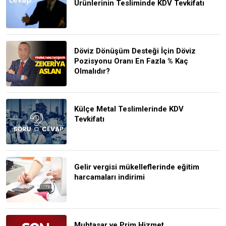
Ürünlerinin Tesliminde KDV Tevkifatı
Döviz Dönüşüm Desteği İçin Döviz
Pozisyonu Oranı En Fazla % Kaç
Olmalıdır?
Külçe Metal Teslimlerinde KDV
Tevkifatı
Gelir vergisi mükelleflerinde eğitim
harcamaları indirimi
Muhtasar ve Prim Hizmet