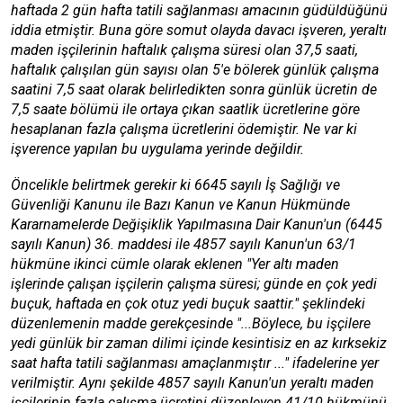
haftada 2 gün hafta tatili sağlanması amacının güdüldüğünü
iddia etmiştir. Buna göre somut olayda davacı işveren, yeraltı
maden işçilerinin haftalık çalışma süresi olan 37,5 saati,
haftalık çalışılan gün sayısı olan 5'e bölerek günlük çalışma
saatini 7,5 saat olarak belirledikten sonra günlük ücretin de
7,5 saate bölümü ile ortaya çıkan saatlik ücretlerine göre
hesaplanan fazla çalışma ücretlerini ödemiştir. Ne var ki
işverence yapılan bu uygulama yerinde değildir.
Öncelikle belirtmek gerekir ki 6645 sayılı İş Sağlığı ve
Güvenliği Kanunu ile Bazı Kanun ve Kanun Hükmünde
Kararnamelerde Değişiklik Yapılmasına Dair Kanun'un (6445
sayılı Kanun) 36. maddesi ile 4857 sayılı Kanun'un 63/1
hükmüne ikinci cümle olarak eklenen "Yer altı maden
işlerinde çalışan işçilerin çalışma süresi; günde en çok yedi
buçuk, haftada en çok otuz yedi buçuk saattir." şeklindeki
düzenlemenin madde gerekçesinde "...Böylece, bu işçilere
yedi günlük bir zaman dilimi içinde kesintisiz en az kırksekiz
saat hafta tatili sağlanması amaçlanmıştır ..." ifadelerine yer
verilmiştir. Aynı şekilde 4857 sayılı Kanun'un yeraltı maden
işçilerinin fazla çalışma ücretini düzenleyen 41/10 hükmünü