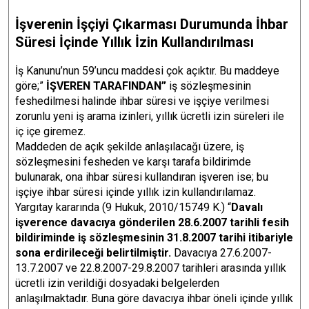
İşverenin İşçiyi Çıkarması Durumunda İhbar
Süresi İçinde Yıllık İzin Kullandırılması
İş Kanunu’nun 59’uncu maddesi çok açıktır. Bu maddeye
göre;”
İŞVEREN TARAFINDAN”
iş sözleşmesinin
feshedilmesi halinde ihbar süresi ve işçiye verilmesi
zorunlu yeni iş arama izinleri, yıllık ücretli izin süreleri ile
iç içe giremez.
Maddeden de açık şekilde anlaşılacağı üzere, iş
sözleşmesini fesheden ve karşı tarafa bildirimde
bulunarak, ona ihbar süresi kullandıran işveren ise; bu
işçiye ihbar süresi içinde yıllık izin kullandırılamaz.
Yargıtay kararında (9 Hukuk, 2010/15749 K.) “
Davalı
işverence davacıya gönderilen 28.6.2007 tarihli fesih
bildiriminde iş sözleşmesinin 31.8.2007 tarihi itibariyle
sona erdirileceği belirtilmiştir.
Davacıya 27.6.2007-
13.7.2007 ve 22.8.2007-29.8.2007 tarihleri arasında yıllık
ücretli izin verildiği dosyadaki belgelerden
anlaşılmaktadır. Buna göre davacıya ihbar öneli içinde yıllık