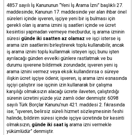
4857 sayılı İş Kanununun “Yeni İş Arama İzni” başlıklı 27.
maddesinde; Kanunun 17. maddesinde yer alan ihbar önel
süreleri içinde işveren, işçiye yeni bir iş bulması için
gerekli olan iş arama iznini iş saatleri içinde ve ücret
kesintisi yapmadan vermeye mecburdur, iş arama izninin
süresi
günde iki saatten az olamaz
ve işçi isterse iş
arama izin saatlerini birleştirerek toplu kullanabilir, ancak
iş arama iznini toplu kullanmak isteyen işçi, bunu işten
ayrılacağı günden evvelki günlere rastlatmak ve bu
durumu işverene bildirmek zorundadır, işveren yeni iş
arama iznini vermez veya eksik kullandırırsa o süreye
ilişkin ücret işçiye ödenir, işveren, iş arama izni esnasında
işçiyi çalıştırır ise işçinin izin kullanarak bir çalışma
karşılığı olmaksızın alacağı ücrete ilaveten, çalıştırdığı
sürenin ücretini yüzde yüz zamlı öder denmiştir. 6098
sayılı Türk Borçlar Kanunu’nun 421. maddesi 2. fıkrasında
ise; “işveren, belirsiz süreli hizmet sözleşmesinin feshi
halinde, bildirim süresi içinde işçiye ücretinde bir kesinti
olmaksızın,
günde iki saat iş
arama izni vermekle
yükümlüdür” denmiştir.