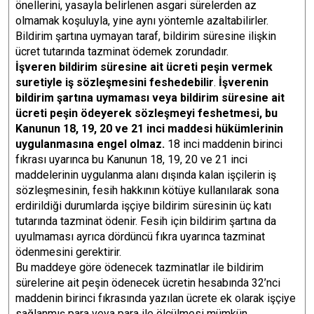
önellerini, yasayla belirlenen asgari sürelerden az
olmamak koşuluyla, yine aynı yöntemle azaltabilirler.
Bildirim şartına uymayan taraf, bildirim süresine ilişkin
ücret tutarında tazminat ödemek zorundadır.
İşveren bildirim süresine ait ücreti peşin vermek
suretiyle iş sözleşmesini feshedebilir
.
İşverenin
bildirim şartına uymaması veya bildirim süresine ait
ücreti peşin ödeyerek sözleşmeyi feshetmesi, bu
Kanunun 18, 19, 20 ve 21 inci maddesi hükümlerinin
uygulanmasına engel olmaz.
18 inci maddenin birinci
fıkrası uyarınca bu Kanunun 18, 19, 20 ve 21 inci
maddelerinin uygulanma alanı dışında kalan işçilerin iş
sözleşmesinin, fesih hakkının kötüye kullanılarak sona
erdirildiği durumlarda işçiye bildirim süresinin üç katı
tutarında tazminat ödenir. Fesih için bildirim şartına da
uyulmaması ayrıca dördüncü fıkra uyarınca tazminat
ödenmesini gerektirir.
Bu maddeye göre ödenecek tazminatlar ile bildirim
sürelerine ait peşin ödenecek ücretin hesabında 32’nci
maddenin birinci fıkrasında yazılan ücrete ek olarak işçiye
sağlanmış para veya para ile ölçülmesi mümkün