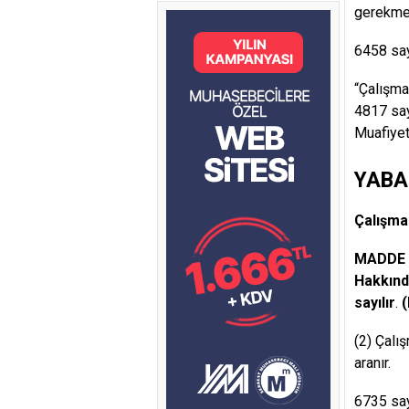
gerekmek
6458 say
“Çalışma
4817 say
Muafiyet
YABA
Çalışma 
MADDE 
Hakkınd
sayılır
.
(
(2) Çalı
aranır.
6735 say