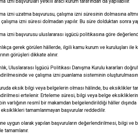
ma izni başvuruları yetkili aracı kurum tarafından da yapılabilir.
şma izni uzatma başvurusu, çalışma izni süresinin dolmasına altm
çalışma izni süresi dolmadan yapılır. Bu süre dolduktan sonra yap
ma izni başvurusu uluslararası işgücü politikasına göre değerlendir
nlıkça gerek görülen hâllerde, ilgili kamu kurum ve kuruluşları il
rının görüşleri dikkate alınır.
nlık, Uluslararası İşgücü Politikası Danışma Kurulu kararları doğr
dirilmesinde ve çalışma izni puanlama sisteminin oluşturulmasında 
uruda eksik bilgi veya belgelerin olması hâlinde, bu eksiklikler
dirilmesi ertelenir. Erteleme süresi, bilgi veya belge eksiklikler
bin varlığının resmî bir makamdan belgelendirildiği hâller dışınd
eksiklikleri tamamlanmayan başvurular reddedilir.
üne uygun olarak yapılan başvuruların değerlendirilmesi, bilgi ve 
de tamamlanır.