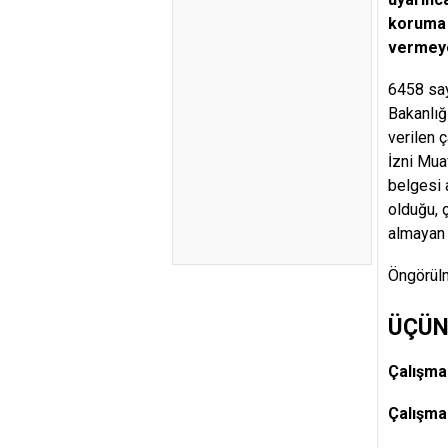
koruma 
vermey
6458 say
Bakanlığ
verilen 
İzni Mua
belgesi 
olduğu, 
almayan y
Öngörülm
ÜÇÜN
Çalışma
Çalışma