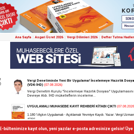
Ana Sayfa
Asgari Ücret 2026
Vergi Dilimleri 2026
Defter Tutma Hadler
!
)
E-bültenimize kayıt olun, yeni yazılar e-posta adresinize gelsin! Üye