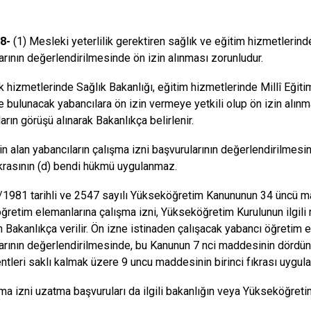
8-
(1) Mesleki yeterlilik gerektiren sağlık ve eğitim hizmetlerind
arının değerlendirilmesinde ön izin alınması zorunludur.
ık hizmetlerinde Sağlık Bakanlığı, eğitim hizmetlerinde Millî Eği
te bulunacak yabancılara ön izin vermeye yetkili olup ön izin alın
arın görüşü alınarak Bakanlıkça belirlenir.
zin alan yabancıların çalışma izni başvurularının değerlendirilme
fıkrasının (d) bendi hükmü uygulanmaz.
/1981 tarihli ve 2547 sayılı Yükseköğretim Kanununun 34 üncü m
öğretim elemanlarına çalışma izni, Yükseköğretim Kurulunun ilgil
n Bakanlıkça verilir. Ön izne istinaden çalışacak yabancı öğretim e
rının değerlendirilmesinde, bu Kanunun 7 nci maddesinin dördüncü, b
entleri saklı kalmak üzere 9 uncu maddesinin birinci fıkrası uygul
şma izni uzatma başvuruları da ilgili bakanlığın veya Yükseköğretim