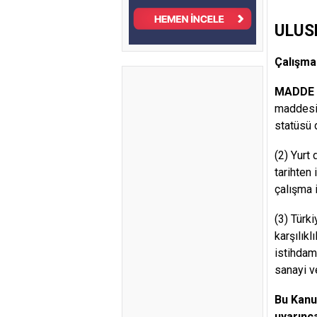
ULUS
Çalışma 
MADDE 
maddesi 
statüsü 
(2) Yurt 
tarihten
çalışma i
(3) Türk
karşılık
istihdama
sanayi ve
Bu Kanun
uyarınca