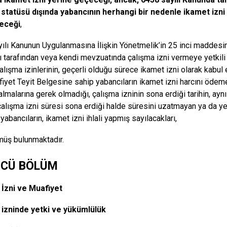
statüsü dışında yabancının herhangi bir nedenle ikamet izni
eceği
,
ılı Kanunun Uygulanmasına İlişkin Yönetmelik’in 25 inci maddesi
ı tarafından veya kendi mevzuatında çalışma izni vermeye yetkili
çalışma izinlerinin, geçerli olduğu sürece ikamet izni olarak kabul 
fiyet Teyit Belgesine sahip yabancıların ikamet izni harcını ödeme
almalarına gerek olmadığı, çalışma izninin sona erdiği tarihin, aynı
çalışma izni süresi sona erdiği halde süresini uzatmayan ya da y
abancıların, ikamet izni ihlali yapmış sayılacakları,
üş bulunmaktadır.
CÜ BÖLÜM
 İzni ve Muafiyet
 izninde yetki ve yükümlülük