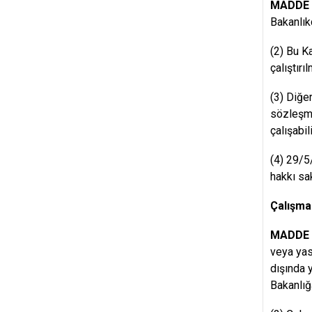
MADDE 
Bakanlıkç
(2) Bu K
çalıştırı
(3) Diğer
sözleşme
çalışabili
(4) 29/5
hakkı sak
Çalışma
MADDE 
veya yas
dışında 
Bakanlığa 