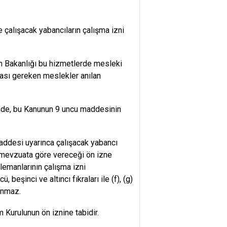
e çalışacak yabancıların çalışma izni
tim Bakanlığı bu hizmetlerde mesleki
ması gereken meslekler anılan
sinde, bu Kanunun 9 uncu maddesinin
addesi uyarınca çalışacak yabancı
i mevzuata göre vereceği ön izne
lemanlarının çalışma izni
eşinci ve altıncı fıkraları ile (f), (g)
anmaz.
 Kurulunun ön iznine tabidir.