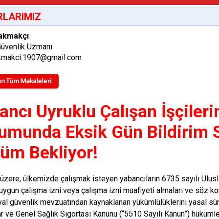
LARIMIZ
akmakçı
Güvenlik Uzmanı
makci.1907@gmail.com
ancı Uyruklu Çalışan İşçileri
umunda Eksik Gün Bildirim 
üm Bekliyor!
i üzere, ülkemizde çalışmak isteyen yabancıların 6735 sayılı Ulu
uygun çalışma izni veya çalışma izni muafiyeti almaları ve söz kon
yal güvenlik mevzuatından kaynaklanan yükümlülüklerini yasal sür
ar ve Genel Sağlık Sigortası Kanunu (“5510 Sayılı Kanun”) hükümle