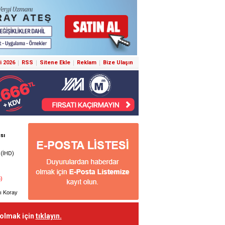
i 2026
RSS
Sitene Ekle
Reklam
Bize Ulaşın
 olmak için
tıklayın.