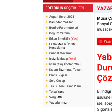
YAZAR
EDİTÖRÜN SEÇTİKLERİ
Asgari Ücret 2026
Musa Ç
Basından Yazılar
Sosyal 
Bordro Parametreleri
musacak
Doğum Yardımı
Erken Emeklilik
(Yeni)
Fazla Mesai Ücreti
Hesaplama
Güncel Mevzuat
Yab
İşsizlik Maaşı
(Yeni)
İşten Çıkış Kodları 2026
Dur
Kıdem Tazminatı Tavanı
Çöz
Pratik Bilgiler
Soru-Cevap
Tek Düzen Hesap Planı
Bilindiğ
Torba Yasa
usulüne 
Vergi Affı
Yazarlarımız
ise, sos
Sigortal