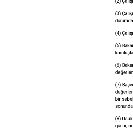
(2) Çalış
(3) Çalı
durumda 
(4) Çalış
(5) Baka
kuruluşla
(6) Baka
değerlen
(7) Başv
değerlen
bir sebe
sonunda 
(8) Usul
gün için