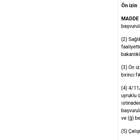
Ön izin
MADDE 
başvurul
(2) Sağl
faaliyet
bakanlıkl
(3) Ön i
birinci 
(4) 4/11
uyruklu 
istinade
başvurula
ve (ğ) b
(5) Çalı