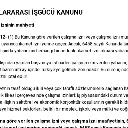
LARARASI İŞGÜCÜ KANUNU
izninin mahiyeti
12-
(1) Bu Kanuna göre verilen çalışma izni veya çalışma izni mua
uyarınca ikamet izni yerine geçer. Ancak, 6458 sayılı Kanunda ta
dışında yabancının herhangi bir nedenle ikamet izni olması yaban
dışından yapılan başvuruya istinaden çalışma izni verilen yabancı, 
 itibaren altı ay içinde Türkiye’ye gelmek zorundadır. Bu süre içi
zni iptal edilir.
iye’nin taraf olduğu ikili veya çok taraflı sözleşmelerle sağlanan h
lılık ilkesi çerçevesinde çalışma izinleri; iş piyasasındaki durum v
 ilişkin sektörel ve ekonomik konjonktür koşullarının gerekli kıldığı
ya hizmet sektörleri, belirli bir meslek, işkolu veya mülki ve coğrafi
a göre verilen çalışma izni veya çalışma izni muafiyetinin,
 ikamet izni yerine geçeceği, ancak, 6458 sayılı Kanunda tan