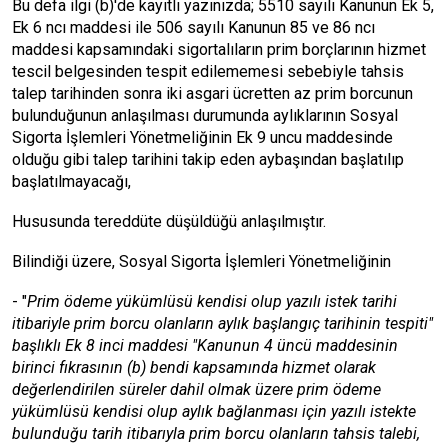
Bu defa ilgi (b)'de kayıtlı yazınızda; 5510 sayılı Kanunun Ek 5,
Ek 6 ncı maddesi ile 506 sayılı Kanunun 85 ve 86 ncı
maddesi kapsamındaki sigortalıların prim borçlarının hizmet
tescil belgesinden tespit edilememesi sebebiyle tahsis
talep tarihinden sonra iki asgari ücretten az prim borcunun
bulunduğunun anlaşılması durumunda aylıklarının Sosyal
Sigorta İşlemleri Yönetmeliğinin Ek 9 uncu maddesinde
olduğu gibi talep tarihini takip eden aybaşından başlatılıp
başlatılmayacağı,
Hususunda tereddüte düşüldüğü anlaşılmıştır.
Bilindiği üzere, Sosyal Sigorta İşlemleri Yönetmeliğinin
- "
Prim ödeme yükümlüsü kendisi olup yazılı istek tarihi
itibariyle prim borcu olanların aylık başlangıç tarihinin tespiti"
başlıklı Ek 8 inci maddesi "Kanunun 4 üncü maddesinin
birinci fıkrasının (b) bendi kapsamında hizmet olarak
değerlendirilen süreler dahil olmak üzere prim ödeme
yükümlüsü kendisi olup aylık bağlanması için yazılı istekte
bulunduğu tarih itibarıyla prim borcu olanların tahsis talebi,