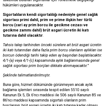
hükümleri uygulanacaktır.
Sigortalıların kendi sigortalılığı nedeniyle genel sağlık
sigortası primi dahil, prim ve prime ilişkin her türlü
borcu (cari ay prim borcu ile gecikme cezası ve
gecikme zammı dahil) brüt asgari ücretin iki katı
tutarına dahil olacaktır
.
Tahsis talep tarihinden önceki sürelere ait brüt asgari ücretin
iki katı tutarından daha fazla prim borcu olanların aylıkları ise
borcun ödendiği tarihi takip eden ay başından başlatılacaktır.
4/1-(a) veya 4/1-(c) kapsamında aylık bağlanmasında genel
sağlık sigortası prim borçları dikkate alınmayacaktır.”
Şeklinde talimatlandırılmıştır.
Buna göre, hizmet dökümünde görünmeyen ancak aylık
bağlama işlemleri sırasında tespit edilen 5510 sayılı
Kanunun Ek 5, Ek 6’ncı maddesi ile 506 sayılı Kanunun 85 ve
86’ncı maddesi kapsamında sigortalı olanların prim
borçlarının; brüt asgari ücretin iki katı tutarına kadar olması