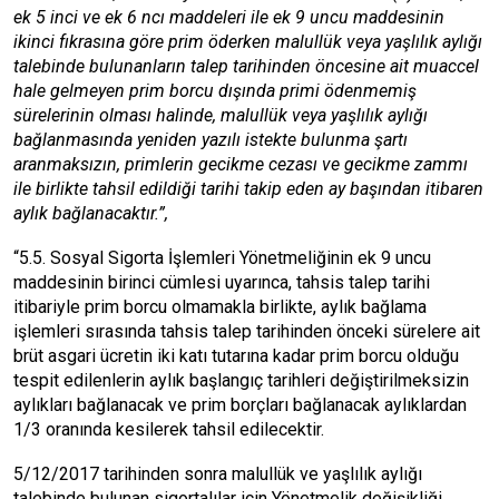
ek 5 inci ve ek 6 ncı maddeleri ile ek 9 uncu maddesinin
ikinci fıkrasına göre prim öderken malullük veya yaşlılık aylığı
talebinde bulunanların talep tarihinden öncesine ait muaccel
hale gelmeyen prim borcu dışında primi ödenmemiş
sürelerinin olması halinde, malullük veya yaşlılık aylığı
bağlanmasında yeniden yazılı istekte bulunma şartı
aranmaksızın, primlerin gecikme cezası ve gecikme zammı
ile birlikte tahsil edildiği tarihi takip eden ay başından itibaren
aylık bağlanacaktır.”,
“5.5. Sosyal Sigorta İşlemleri Yönetmeliğinin ek 9 uncu
maddesinin birinci cümlesi uyarınca, tahsis talep tarihi
itibariyle prim borcu olmamakla birlikte, aylık bağlama
işlemleri sırasında tahsis talep tarihinden önceki sürelere ait
brüt asgari ücretin iki katı tutarına kadar prim borcu olduğu
tespit edilenlerin aylık başlangıç tarihleri değiştirilmeksizin
aylıkları bağlanacak ve prim borçları bağlanacak aylıklardan
1/3 oranında kesilerek tahsil edilecektir.
5/12/2017 tarihinden sonra malullük ve yaşlılık aylığı
talebinde bulunan sigortalılar için Yönetmelik değişikliği