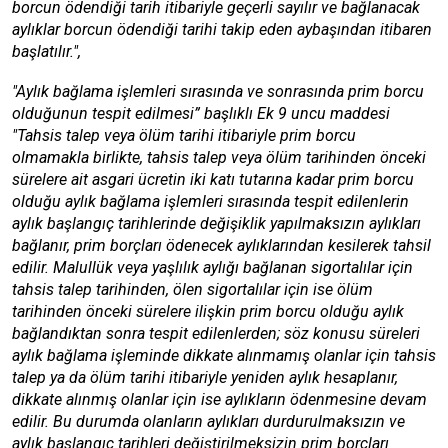
borcun ödendiği tarih itibariyle geçerli sayılır ve bağlanacak
aylıklar borcun ödendiği tarihi takip eden aybaşından itibaren
başlatılır.",
"Aylık bağlama işlemleri sırasında ve sonrasında prim borcu
olduğunun tespit edilmesi” başlıklı Ek 9 uncu maddesi
"Tahsis talep veya ölüm tarihi itibariyle prim borcu
olmamakla birlikte, tahsis talep veya ölüm tarihinden önceki
sürelere ait asgari ücretin iki katı tutarına kadar prim borcu
olduğu aylık bağlama işlemleri sırasında tespit edilenlerin
aylık başlangıç tarihlerinde değişiklik yapılmaksızın aylıkları
bağlanır, prim borçları ödenecek aylıklarından kesilerek tahsil
edilir. Malullük veya yaşlılık aylığı bağlanan sigortalılar için
tahsis talep tarihinden, ölen sigortalılar için ise ölüm
tarihinden önceki sürelere ilişkin prim borcu olduğu aylık
bağlandıktan sonra tespit edilenlerden; söz konusu süreleri
aylık bağlama işleminde dikkate alınmamış olanlar için tahsis
talep ya da ölüm tarihi itibariyle yeniden aylık hesaplanır,
dikkate alınmış olanlar için ise aylıkların ödenmesine devam
edilir. Bu durumda olanların aylıkları durdurulmaksızın ve
aylık başlangıç tarihleri değiştirilmeksizin prim borçları