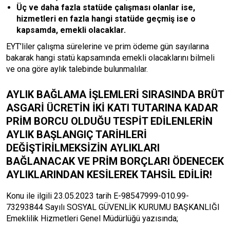
Üç ve daha fazla statüde çalışması olanlar ise,
hizmetleri en fazla hangi statüde geçmiş ise o
kapsamda, emekli olacaklar.
EYT’liler çalışma sürelerine ve prim ödeme gün sayılarına
bakarak hangi statü kapsamında emekli olacaklarını bilmeli
ve ona göre aylık talebinde bulunmalılar.
AYLIK BAĞLAMA İŞLEMLERİ SIRASINDA BRÜT
ASGARİ ÜCRETİN İKİ KATI TUTARINA KADAR
PRİM BORCU OLDUĞU TESPİT EDİLENLERİN
AYLIK BAŞLANGIÇ TARİHLERİ
DEĞİŞTİRİLMEKSİZİN AYLIKLARI
BAĞLANACAK VE PRİM BORÇLARI ÖDENECEK
AYLIKLARINDAN KESİLEREK TAHSİL EDİLİR!
Konu ile ilgili 23.05.2023 tarih E-98547999-010.99-
73293844 Sayılı SOSYAL GÜVENLİK KURUMU BAŞKANLIĞI
Emeklilik Hizmetleri Genel Müdürlüğü yazısında;