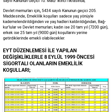
sayılı Kanunun Geçici 10. Mad/ ikinci fıkrasında,
Devlet memurları için
,
5434 sayılı Kanunun geçici 205.
Maddesinde, Emeklilik koşulları sadece yaş yönüyle
kademelendirildiğinden ve yaş hadleri kaldırıldığından, Bağ-
kur’lular ve Devlet memurları; kadın ise 20 tam yıl (7200 gün),
erkek ise 25 tam yıl (9000 gün) koşullarını yerine
getirdiklerinde emekli olabilecekler.
EYT DÜZENLEMESİ İLE YAPILAN
DEĞİŞİKLİKLERLE 8 EYLÜL 1999 ÖNCESİ
SİGORTALI OLANLARIN EMEKLİLİK
KOŞULLARI;