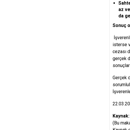
Sahte
az ve
da ge
Sonuç o
İşverenl
isterse 
cezası da
gerçek d
sonuçlar
Gerçek d
sorumlul
İşverenl
22.03.2
Kaynak
(Bu maka
Kaynak g