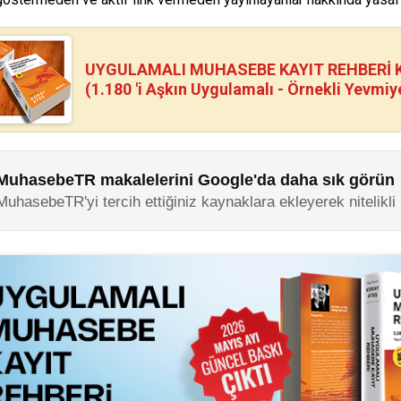
UYGULAMALI MUHASEBE KAYIT REHBERİ Kİ
(1.180 'i Aşkın Uygulamalı - Örnekli Yevmiy
MuhasebeTR makalelerini Google'da daha sık görün
MuhasebeTR'yi tercih ettiğiniz kaynaklara ekleyerek nitelikli