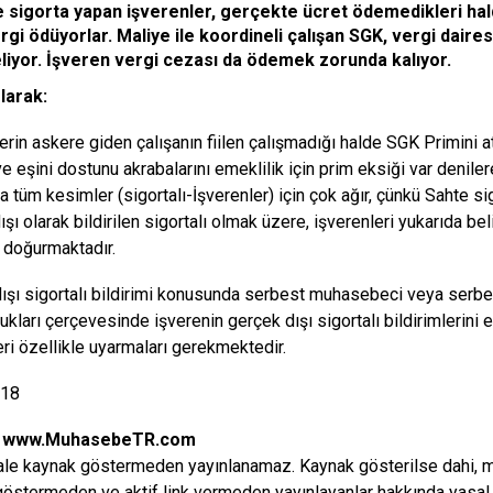
 sigorta yapan işverenler, gerçekte ücret ödemedikleri hal
rgi ödüyorlar. Maliye ile koordineli çalışan SGK, vergi daires
liyor. İşveren vergi cezası da ödemek zorunda kalıyor.
larak:
erin askere giden çalışanın fiilen çalışmadığı halde SGK Primin
ve eşini dostunu akrabalarını emeklilik için prim eksiği var deniler
 tüm kesimler (sigortalı-İşverenler) için çok ağır, çünkü Sahte sigo
ışı olarak bildirilen sigortalı olmak üzere, işverenleri yukarıda b
 doğurmaktadır.
ışı sigortalı bildirimi konusunda serbest muhasebeci veya serb
ukları çerçevesinde işverenin gerçek dışı sigortalı bildirimlerini
eri özellikle uyarmaları gerekmektedir.
018
:
www.MuhasebeTR.com
le kaynak göstermeden yayınlanamaz. Kaynak gösterilse dahi, makal
östermeden ve aktif link vermeden yayınlayanlar hakkında yasal i