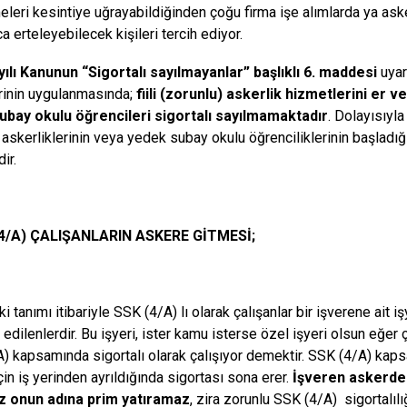
leri kesintiye uğrayabildiğinden çoğu firma işe alımlarda ya ask
a erteleyebilecek kişileri tercih ediyor.
ılı Kanunun “Sigortalı sayılmayanlar” başlıklı 6. maddesi
uyar
inin uygulanmasında;
fiili (zorunlu) askerlik hizmetlerini er 
ubay okulu öğrencileri sigortalı sayılmamaktadır
. Dolayısıyla
 askerliklerinin veya yedek subay okulu öğrenciliklerinin başladığı t
ir.
(4/A)
ÇALIŞANLARIN ASKERE GİTMESİ;
 tanımı itibariyle SSK (4/A) lı olarak çalışanlar bir işverene ait 
 edilenlerdir. Bu işyeri, ister kamu isterse özel işyeri olsun eğer 
) kapsamında sigortalı olarak çalışıyor demektir. SSK (4/A) kaps
çin iş yerinden ayrıldığında sigortası sona erer.
İşveren askerdeki
 onun adına prim yatıramaz
, zira zorunlu SSK (4/A) sigortalılı