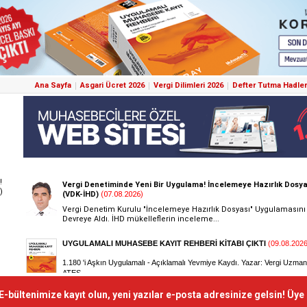
Ana Sayfa
Asgari Ücret 2026
Vergi Dilimleri 2026
Defter Tutma Hadler
!
)
E-bültenimize kayıt olun, yeni yazılar e-posta adresinize gelsin! Üye