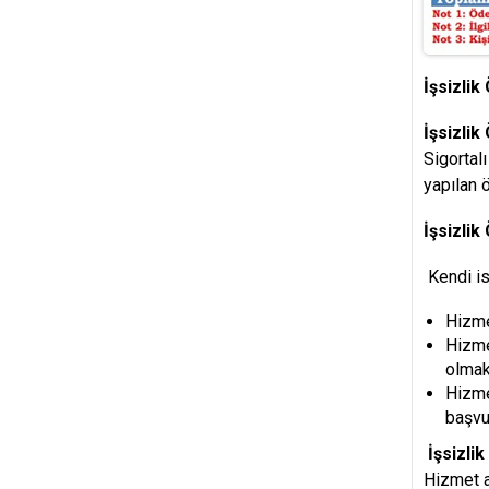
İşsizlik
İşsizlik
Sigortalı
yapılan 
İşsizli
Kendi is
Hizme
Hizme
olmak
Hizme
başvu
İşsizli
Hizmet a