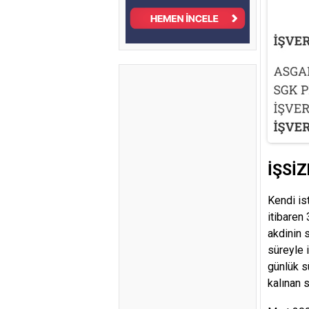
İŞSİZ
Kendi is
itibaren
akdinin 
süreyle 
günlük s
kalınan 