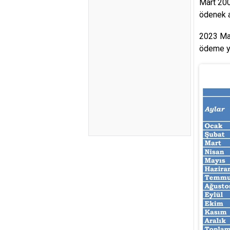
Mart 200
ödenek a
2023 May
ödeme ya