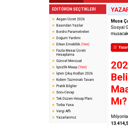
YAZAR
EDİTÖRÜN SEÇTİKLERİ
Asgari Ücret 2026
Musa Ç
Basından Yazılar
Sosyal 
Bordro Parametreleri
musacak
Doğum Yardımı
Erken Emeklilik
(Yeni)
Fazla Mesai Ücreti
Hesaplama
Güncel Mevzuat
202
İşsizlik Maaşı
(Yeni)
İşten Çıkış Kodları 2026
Bel
Kıdem Tazminatı Tavanı
Maa
Pratik Bilgiler
Soru-Cevap
Mı?
Tek Düzen Hesap Planı
Torba Yasa
Vergi Affı
Milyonla
Yazarlarımız
13.414,5