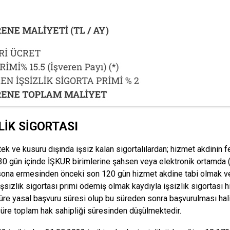
LİK SİGORTASI
tek ve kusuru dışında işsiz kalan sigortalılardan; hizmet akdinin f
 30 gün içinde İŞKUR birimlerine şahsen veya elektronik ortamda 
sona ermesinden önceki son 120 gün hizmet akdine tabi olmak ve 
işsizlik sigortası primi ödemiş olmak kaydıyla işsizlik sigortası h
üre yasal başvuru süresi olup bu süreden sonra başvurulması ha
süre toplam hak sahipliği süresinden düşülmektedir.