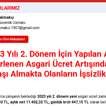
LARIMIZ
akmakçı
Güvenlik Uzmanı
makci.1907@gmail.com
3 Yılı 2. Dönem İçin Yapılan
irlenen Asgari Ücret Artışında
şı Almakta Olanların İşsizli
rca çalışanın beklediği
2023 yılı 2. dönem yeni
asgari ücret zamm
0 TL, aylık net 11.402,32 TL, günlük brüt
447,15 TL
olarak bel