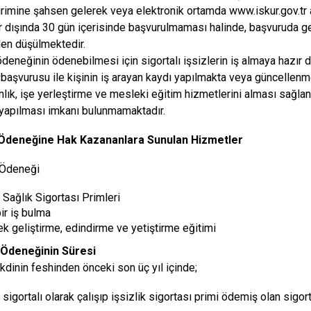
rimine şahsen gelerek veya elektronik ortamda www.iskur.gov.tr a
 dışında 30 gün içerisinde başvurulmaması halinde, başvuruda gec
en düşülmektedir.
 ödeneğinin ödenebilmesi için sigortalı işsizlerin iş almaya hazır
başvurusu ile kişinin iş arayan kaydı yapılmakta veya güncellenmek
lık, işe yerleştirme ve mesleki eğitim hizmetlerini alması sağlan
yapılması imkanı bulunmamaktadır.
k Ödeneğine Hak Kazananlara Sunulan Hizmetler
 Ödeneği
 Sağlık Sigortası Primleri
ir iş bulma
k geliştirme, edindirme ve yetiştirme eğitimi
k Ödeneğinin Süresi
kdinin feshinden önceki son üç yıl içinde;
igortalı olarak çalışıp işsizlik sigortası primi ödemiş olan sigort