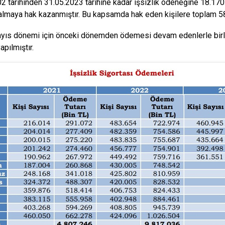
2 tarihinden 31.05.2023 tarihine kadar işsizlik ödeneğine 18.170
lmaya hak kazanmıştır. Bu kapsamda hak eden kişilere toplam 5
ıs dönemi için önceki dönemden ödemesi devam edenlerle birli
pılmıştır.