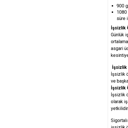
900 gü
1080 g
süre 
İşsizlik
Günlük i
ortalama
asgari ü
kesintiy
İşsizli
İşsizlik
ve başka
İşsizli
İşsizlik
olarak i
yetkilidir
Sigortal
işsizlik 