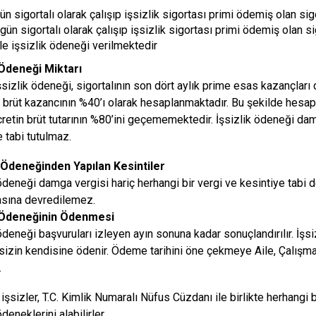
n sigortalı olarak çalışıp işsizlik sigortası primi ödemiş olan sig
ün sigortalı olarak çalışıp işsizlik sigortası primi ödemiş olan si
ile işsizlik ödeneği verilmektedir
 Ödeneği Miktarı
şsizlik ödeneği, sigortalının son dört aylık prime esas kazançları
 brüt kazancının %40’ı olarak hesaplanmaktadır. Bu şekilde hesapl
cretin brüt tutarının %80’ini geçememektedir. İşsizlik ödeneği dam
e tabi tutulmaz.
k Ödeneğinden Yapılan Kesintiler
 ödeneği damga vergisi hariç herhangi bir vergi ve kesintiye tabi de
sına devredilemez.
k Ödeneğinin Ödenmesi
 ödeneği başvuruları izleyen ayın sonuna kadar sonuçlandırılır. İşsi
şsizin kendisine ödenir. Ödeme tarihini öne çekmeye Aile, Çalış
.
ı işsizler, T.C. Kimlik Numaralı Nüfus Cüzdanı ile birlikte herhang
ödeneklerini alabilirler.