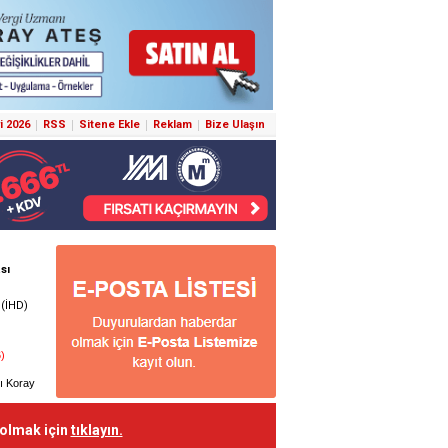
i 2026
RSS
Sitene Ekle
Reklam
Bize Ulaşın
 olmak için
tıklayın.