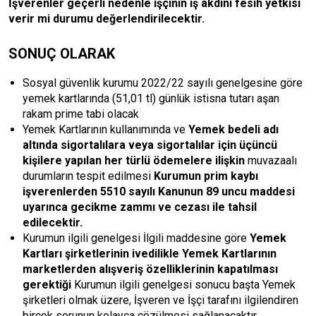
İşverenler geçerli nedenle işçinin iş akdini fesih yetkisi
verir mi durumu değerlendirilecektir.
SONUÇ OLARAK
Sosyal güvenlik kurumu 2022/22 sayılı genelgesine göre
yemek kartlarında (51,01 tl) günlük istisna tutarı aşan
rakam prime tabi olacak
Yemek Kartlarının kullanımında ve
Yemek bedeli adı
altında sigortalılara veya sigortalılar için üçüncü
kişilere yapılan her türlü ödemelere ilişkin
muvazaalı
durumların tespit edilmesi
Kurumun prim kaybı
işverenlerden 5510 sayılı Kanunun 89 uncu maddesi
uyarınca gecikme zammı ve cezası ile tahsil
edilecektir.
Kurumun ilgili genelgesi İlgili maddesine göre
Yemek
Kartları şirketlerinin ivedilikle Yemek Kartlarının
marketlerden alışveriş özelliklerinin kapatılması
gerektiği
Kurumun ilgili genelgesi sonucu başta Yemek
şirketleri olmak üzere, İşveren ve İşçi tarafını ilgilendiren
birçok sorunun kolayca çözülmesi sağlanacaktır.