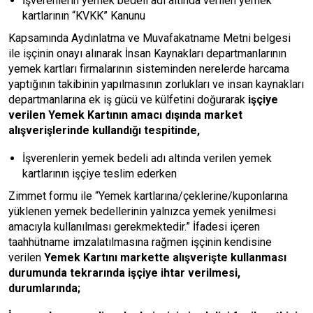
İşverenlerin yemek bedeli adı altında verilen yemek
kartlarının “KVKK” Kanunu
Kapsamında Aydınlatma ve Muvafakatname Metni belgesi
ile işçinin onayı alınarak İnsan Kaynakları departmanlarının
yemek kartları firmalarının sisteminden nerelerde harcama
yaptığının takibinin yapılmasının zorlukları ve insan kaynakları
departmanlarına ek iş gücü ve külfetini doğurarak
işçiye
verilen Yemek Kartının amacı dışında market
alışverişlerinde kullandığı tespitinde,
İşverenlerin yemek bedeli adı altında verilen yemek
kartlarının işçiye teslim ederken
Zimmet formu ile “Yemek kartlarına/çeklerine/kuponlarına
yüklenen yemek bedellerinin yalnızca yemek yenilmesi
amacıyla kullanılması gerekmektedir.” İfadesi içeren
taahhütname imzalatılmasına rağmen işçinin kendisine
verilen
Yemek Kartını markette alışverişte kullanması
durumunda tekrarında işçiye ihtar verilmesi,
durumlarında;