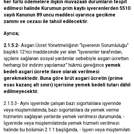
her türlü ödemelere ilişkin
muvazaalı durumların tespit
edilmesi
halinde Kurumun prim kaybı işverenlerden 5510
sayılı Kanunun 89 uncu maddesi uyarınca gecikme
zammı ve cezası ile tahsil edilecektir.
Ayrıca;
2.1.5.2-
Asgari Ücret Yönetmeliğinin “İşverenin Sorumluluğu”
başlıklı 12’nci maddesinde yer alan “İşverenler tarafından,
işçilere sağlanan sosyal yardımlar sebebiyle asgari ücretten
herhangi bir indirim yapılamaz” hükmü gereğince
yemek
bedeli asgari ücrete ilave olarak verilmesi
gerekmektedir. Buna göre brüt asgari ücretin (prime
esas kazanç alt sınırı) içerisine yemek bedeli tutarı dâhil
edilmeyecektir.
2.1.5.3- Aynı işyerinde çalışan bazı sigortalılara işyerinde
veya müştemilatında, bazı sigortalılara da yemek verme
hizmetini sağlayan yerlerde yemek verilmesi durumunda; -
İşyerinde veya müştemilatında yemek hizmeti verilmesi
halinde bu bölümün 2.1.1 başlığında, - İşyeri veya müştemilatı