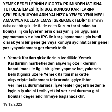
YEMEK BEDELLERİNİN SİGORTA PRİMİNDEN İSTİSNA
TUTULABİLMESİ İÇİN SÖZ KONUSU KARTLARIN/
ÇEKLERİN/KUPONLARIN YALNIZCA YEMEK YENİLMESİ
AMACIYLA KULLANILMASI GEREKMEKTEDİR”
kısmının
daha net bir şekilde ifade eden
Kurum tarafından bu
konuya ilişkin İşverenlerin olası yanlış bir uygulama
yapmaması ve olası İPC ile karşılaşmaması için ivedi
olarak yeni bir genelge veya konuyu aydınlatıcı bir genel
yazı yayımlanması gerekmektedir.
Yemek Kartları şirketlerinin ivedilikle Yemek
Kartlarının marketlerden alışveriş özelliklerinin
kapatılması ile ilgili bir işlem yapmaz ise, yukarıda
belirttiğimiz üzere Yemek Kartını markette
alışverişte kullanması tekrarında işçiye ihtar
verilmesi, durumlarında; İşverenler geçerli nedenle
işçinin iş akdini fesih yetkisi verir mi durumu gibi
konular değerlendirilmeye başlanacaktır.
19.12.2022