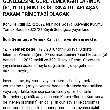
GENELGESİNE GÖRE YEMEK KARTLARINDA
(51,01 TL) GÜNLÜK İSTİSNA TUTARI AŞAN
RAKAM PRİME TABİ OLACAK
Konu ile ilgili 02.12.2022 tarihinde Sosyal Güvenlik Kurumu
Yemek Bedeli 2022/22 Sayılı Genelgesi yayımlandı.
İlgili Genelgede Yemek Kartları ile verilen örnekte;
"2.1- Yemek bedeli
12.5.2010 tarihli Sosyal Sigorta
İşlemleri Yönetmeliğinin 97 nci maddesinin 7 nci fıkrasının (a)
bendi 11.11.2022 tarihli ve 32010 sayılı Resmi Gazetede
yayımlanan düzenlemeyle değiştirilmiş olup getirilen
düzenlemeyle;
İşverenlerce, işyerinde veya müştemilatında yemek
verilmemesi şartıyla, yemek bedeli adı altında sigortalılara
veya sigortalılar için üçüncü kişilere yapılan her türlü
ödemelerin, günlük asgari ücretin Kurum Yönetim Kurulunca
belirlenen oranının fiilen çalışılan gün sayısı ile çarpılması
sonucunda bulunacak tutarının, prime esas kazanca dahil