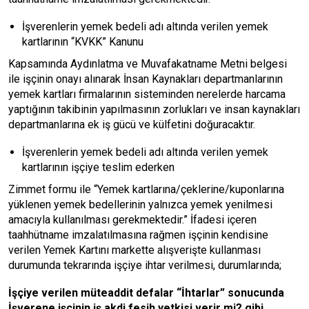
İşverenlerin yemek bedeli adı altında verilen yemek
kartlarının “KVKK” Kanunu
Kapsamında Aydınlatma ve Muvafakatname Metni belgesi
ile işçinin onayı alınarak İnsan Kaynakları departmanlarının
yemek kartları firmalarının sisteminden nerelerde harcama
yaptığının takibinin yapılmasının zorlukları ve insan kaynakları
departmanlarına ek iş gücü ve külfetini doğuracaktır.
İşverenlerin yemek bedeli adı altında verilen yemek
kartlarının işçiye teslim ederken
Zimmet formu ile “Yemek kartlarına/çeklerine/kuponlarına
yüklenen yemek bedellerinin yalnızca yemek yenilmesi
amacıyla kullanılması gerekmektedir.” İfadesi içeren
taahhütname imzalatılmasına rağmen işçinin kendisine
verilen Yemek Kartını markette alışverişte kullanması
durumunda tekrarında işçiye ihtar verilmesi, durumlarında;
İşçiye verilen müteaddit defalar “İhtarlar” sonucunda
İşverene işçinin iş akdi fesih yetkisi verir mi? gibi