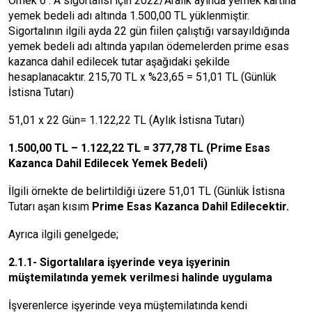
Örnek 6 : A sigortalısı için 2022/Aralık ayında yemek kartına
yemek bedeli adı altında 1.500,00 TL yüklenmiştir.
Sigortalının ilgili ayda 22 gün fiilen çalıştığı varsayıldığında
yemek bedeli adı altında yapılan ödemelerden prime esas
kazanca dahil edilecek tutar aşağıdaki şekilde
hesaplanacaktır. 215,70 TL x %23,65 = 51,01 TL (Günlük
İstisna Tutarı)
51,01 x 22 Gün= 1.122,22 TL (Aylık İstisna Tutarı)
1.500,00 TL – 1.122,22 TL = 377,78 TL (
Prime Esas
Kazanca Dahil Edilecek
Yemek Bedeli)
İlgili örnekte de belirtildiği üzere 51,01 TL (Günlük İstisna
Tutarı aşan kısım
Prime Esas Kazanca Dahil Edilecektir.
Ayrıca ilgili genelgede;
2.1.1- Sigortalılara işyerinde veya işyerinin
müştemilatında yemek verilmesi halinde uygulama
İşverenlerce işyerinde veya müştemilatında kendi