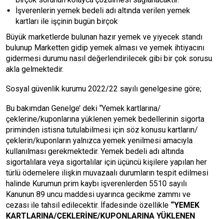
İşverenlerin yemek bedeli adı altında verilen yemek
kartları ile işçinin bugün birçok
Büyük marketlerde bulunan hazır yemek ve yiyecek standı
bulunup Marketten gidip yemek alması ve yemek ihtiyacını
gidermesi durumu nasıl değerlendirilecek gibi bir çok sorusu
akla gelmektedir.
Sosyal güvenlik kurumu 2022/22 sayılı genelgesine göre;
Bu bakımdan Genelge’ deki “Yemek kartlarına/
çeklerine/kuponlarına yüklenen yemek bedellerinin sigorta
priminden istisna tutulabilmesi için söz konusu kartların/
çeklerin/kuponların yalnızca yemek yenilmesi amacıyla
kullanılması gerekmektedir. Yemek bedeli adı altında
sigortalılara veya sigortalılar için üçüncü kişilere yapılan her
türlü ödemelere ilişkin muvazaalı durumların tespit edilmesi
halinde Kurumun prim kaybı işverenlerden 5510 sayılı
Kanunun 89 uncu maddesi uyarınca gecikme zammı ve
cezası ile tahsil edilecektir. İfadesinde özellikle
“YEMEK
KARTLARINA/ÇEKLERİNE/KUPONLARINA YÜKLENEN